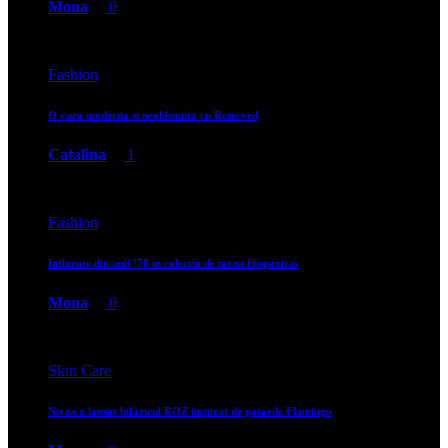
Mona
0
Fashion
O vara moderna si neobisnuita cu Reserved
Catalina
1
Fashion
Influente din anii ’70 in colectia de iarna Hispanitas
Mona
0
Skin Care
Nivea a lansat bifazicul ROZ inspirat de pasarile Flamingo