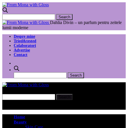
Dahlia Divin – un parfum pentru zeitele
lumii moderne
Despre mine
Tried&tested
Colaboratori
Advertise
Contact
Home
Beauty
Skin Care