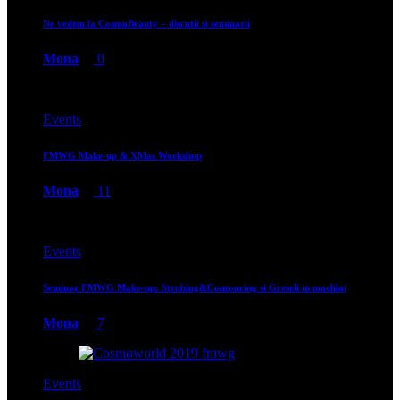
Ne vedem la CosmoBeauty – discutii si seminarii
Mona
0
Events
FMWG Make-up & XMas Workshop
Mona
11
Events
Seminar FMWG Make-up: Strobing&Contouring si Greseli in machiaj
Mona
7
Events