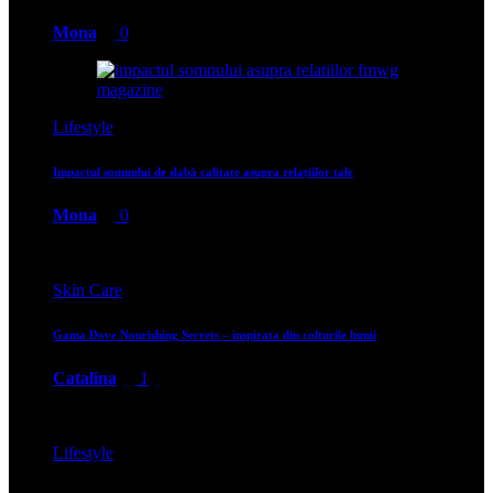
Mona
0
Lifestyle
Impactul somnului de slabă calitate asupra relațiilor tale
Mona
0
Skin Care
Gama Dove Nourishing Secrets – inspirata din colturile lumii
Catalina
1
Lifestyle