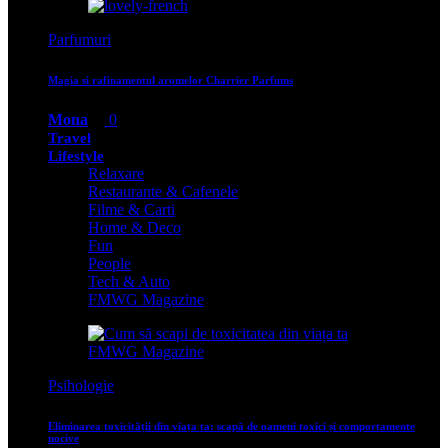
Parfumuri
Magia si rafinamentul aromelor Charrier Parfums
Mona
0
Travel
Lifestyle
Relaxare
Restaurante & Cafenele
Filme & Carti
Home & Deco
Fun
People
Tech & Auto
FMWG Magazine
Psihologie
Eliminarea toxicității din viața ta: scapă de oameni toxici și comportamente
nocive