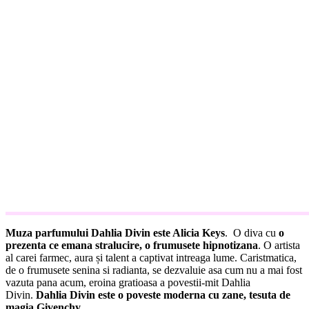
Muza parfumului Dahlia Divin este Alicia Keys
. O diva cu
o
prezenta ce emana stralucire, o frumusete hipnotizana
. O artista
al carei farmec, aura și talent a captivat intreaga lume. Caristmatica,
de o frumusete senina si radianta, se dezvaluie asa cum nu a mai fost
vazuta pana acum, eroina gratioasa a povestii-mit Dahlia
Divin.
Dahlia Divin este o poveste moderna cu zane, tesuta de
magia Givenchy
.