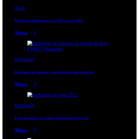
Nails
Rezistenta indelungata cu CND Creative Play
Mona
0
Parfumuri
Parfumuri de toamnă: cum să alegi aroma potrivită
Mona
0
Parfumuri
6 sfaturi pentru a-ți alege parfumul potrivit vara
Mona
0