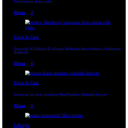
Vesti frumoase despre cafea
Mona
0
Filme & Carti
Creatorul: O Călătorie SF în Lumea Războiului dintre Omenire și Inteligența
Artificială
Mona
0
Filme & Carti
Lucruri pe care nu le știai despre Black Panther: Wakanda Forever
Mona
0
Lifestyle