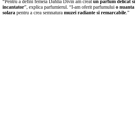
“Pentru a defini femeia Dahlia Divin am creat
un parfum delicat si
incantator
”, explica parfumierul. “I-am oferit parfumului
o nuanta
solara
pentru a crea semnatura
muzei radiante si remarcabile
.”