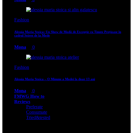
Fashion
Alessia Maria Stoica: Un Show de Modă de Excepție cu Ținute Prețioase în
cadrul Soiree de la Mode
Mona
0
Fashion
Alessia Maria Stoica – O Minune a Modei la doar 13 ani
Mona
0
FMWG How to
Reviews
Preferate
Consumate
Tried&tested