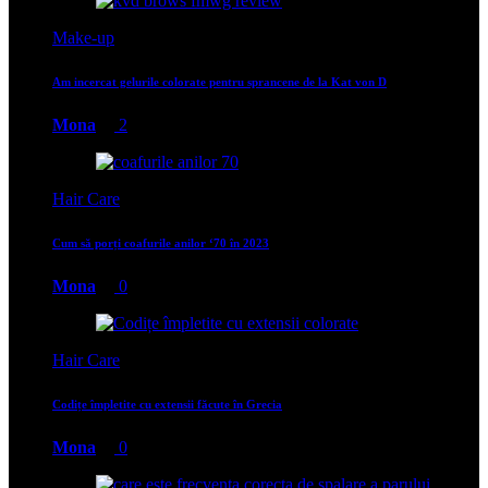
Make-up
Am incercat gelurile colorate pentru sprancene de la Kat von D
Mona
2
Hair Care
Cum să porți coafurile anilor ‘70 în 2023
Mona
0
Hair Care
Codițe împletite cu extensii făcute în Grecia
Mona
0