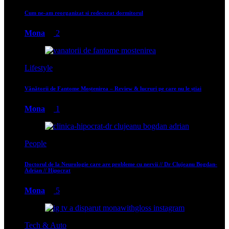
Cum ne-am reorganizat si redecorat dormitorul
Mona
2
Lifestyle
Vânătorii de Fantome Moștenirea – Review & lucruri pe care nu le știai
Mona
1
People
Doctorul de la Neurologie care are probleme cu nervii // Dr Clujeanu Bogdan-
Adrian // Hipocrat
Mona
5
Tech & Auto