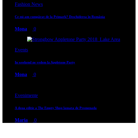
Fashion News
Ce mi-am cumpărat de la Primark? Deschiderea în România
Mona
0
Events
In weekend ne vedem la Appletone Party
Mona
0
Evenimente
A doua editie a The Empty Shop lansata de Promenada
Maria
0