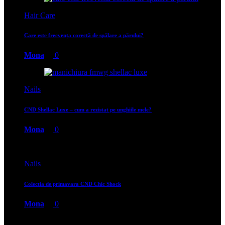
Hair Care
Care este frecvența corectă de spălare a părului?
Mona
0
Nails
CND Shellac Luxe – cum a rezistat pe unghiile mele?
Mona
0
Nails
Colectia de primavara CND Chic Shock
Mona
0