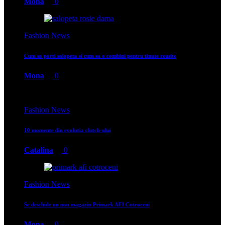
Mona
0
Fashion News
Cum sa porti salopeta si cum sa o combini pentru tinute reusite
Mona
0
Fashion News
10 momente din evolutia clutch-ului
Catalina
0
Fashion News
Se deschide un nou magazin Primark AFI Cotroceni
Mona
0