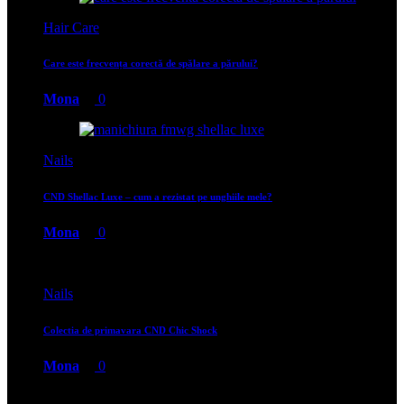
Hair Care
Care este frecvența corectă de spălare a părului?
Mona
0
Nails
CND Shellac Luxe – cum a rezistat pe unghiile mele?
Mona
0
Nails
Colectia de primavara CND Chic Shock
Mona
0