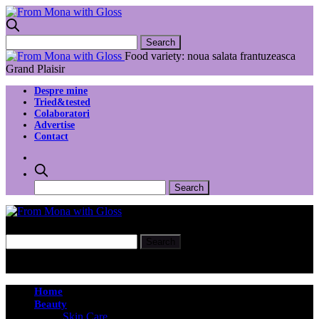
Food variety: noua salata frantuzeasca
Grand Plaisir
Despre mine
Tried&tested
Colaboratori
Advertise
Contact
Home
Beauty
Skin Care