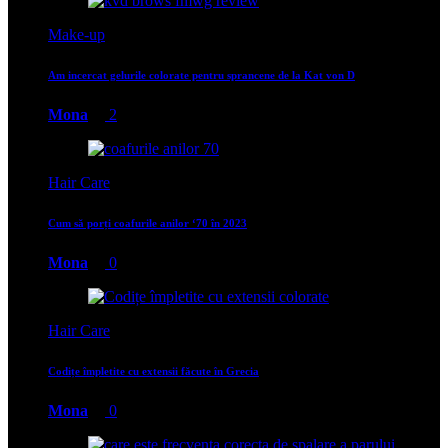
Make-up
Am incercat gelurile colorate pentru sprancene de la Kat von D
Mona
2
Hair Care
Cum să porți coafurile anilor ‘70 în 2023
Mona
0
Hair Care
Codițe împletite cu extensii făcute în Grecia
Mona
0