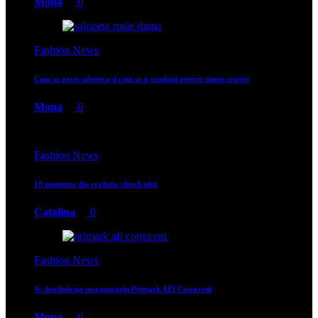
Mona
0
Fashion News
Cum sa porti salopeta si cum sa o combini pentru tinute reusite
Mona
0
Fashion News
10 momente din evolutia clutch-ului
Catalina
0
Fashion News
Se deschide un nou magazin Primark AFI Cotroceni
Mona
0