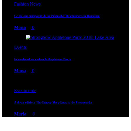
Fashion News
Ce mi-am cumpărat de la Primark? Deschiderea în România
Mona
0
Events
In weekend ne vedem la Appletone Party
Mona
0
Evenimente
A doua editie a The Empty Shop lansata de Promenada
Maria
0