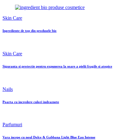
Skin Care
Ingrediente de top din produsele bio
Skin Care
Siguranta si protectie pentru expunerea la soare a pielii fragile si atopice
Nails
Poarta cu incredere culori indraznete
Parfumuri
Vara incepe cu noul Dolce & Gabbana Light Blue Eau Intense