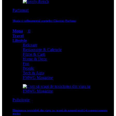
Parfumuri
Magia si rafinamentul aromelor Charrier Parfums
Mona
0
Travel
Lifestyle
Relaxare
Restaurante & Cafenele
Filme & Carti
Home & Deco
Fun
People
Tech & Auto
FMWG Magazine
Psihologie
Eliminarea toxicității din viața ta: scapă de oameni toxici și comportamente
nocive