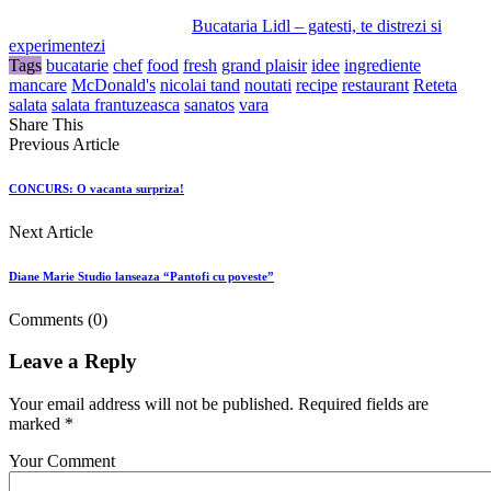
Bucataria Lidl – gatesti, te distrezi si
experimentezi
Tags
bucatarie
chef
food
fresh
grand plaisir
idee
ingrediente
mancare
McDonald's
nicolai tand
noutati
recipe
restaurant
Reteta
salata
salata frantuzeasca
sanatos
vara
Share This
Previous Article
CONCURS: O vacanta surpriza!
Next Article
Diane Marie Studio lanseaza “Pantofi cu poveste”
Comments
(0)
Leave a Reply
Your email address will not be published. Required fields are
marked *
Your Comment