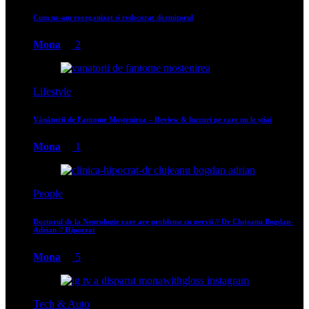
Cum ne-am reorganizat si redecorat dormitorul
Mona
2
Lifestyle
Vânătorii de Fantome Moștenirea – Review & lucruri pe care nu le știai
Mona
1
People
Doctorul de la Neurologie care are probleme cu nervii // Dr Clujeanu Bogdan-
Adrian // Hipocrat
Mona
5
Tech & Auto