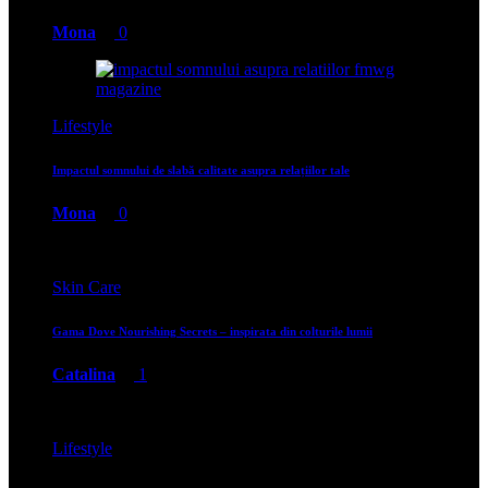
Mona
0
Lifestyle
Impactul somnului de slabă calitate asupra relațiilor tale
Mona
0
Skin Care
Gama Dove Nourishing Secrets – inspirata din colturile lumii
Catalina
1
Lifestyle