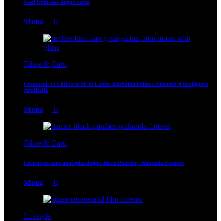
Vesti frumoase despre cafea
Mona
0
Filme & Carti
Creatorul: O Călătorie SF în Lumea Războiului dintre Omenire și Inteligența
Artificială
Mona
0
Filme & Carti
Lucruri pe care nu le știai despre Black Panther: Wakanda Forever
Mona
0
Lifestyle