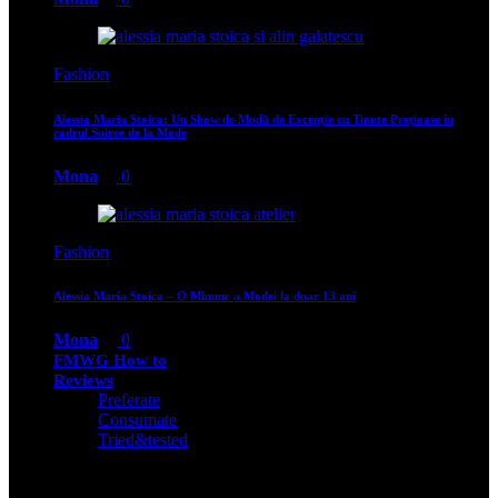
Fashion
Alessia Maria Stoica: Un Show de Modă de Excepție cu Ținute Prețioase în
cadrul Soiree de la Mode
Mona
0
Fashion
Alessia Maria Stoica – O Minune a Modei la doar 13 ani
Mona
0
FMWG How to
Reviews
Preferate
Consumate
Tried&tested