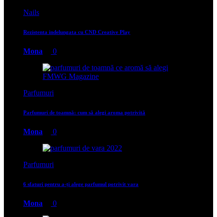
Nails
Rezistenta indelungata cu CND Creative Play
Mona
0
Parfumuri
Parfumuri de toamnă: cum să alegi aroma potrivită
Mona
0
Parfumuri
6 sfaturi pentru a-ți alege parfumul potrivit vara
Mona
0