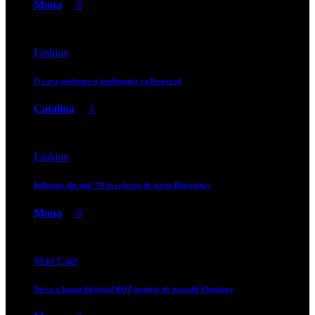
Mona
0
Fashion
O vara moderna si neobisnuita cu Reserved
Catalina
1
Fashion
Influente din anii ’70 in colectia de iarna Hispanitas
Mona
0
Skin Care
Nivea a lansat bifazicul ROZ inspirat de pasarile Flamingo