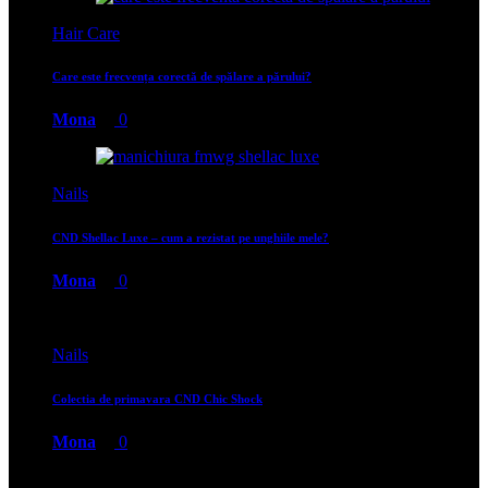
Hair Care
Care este frecvența corectă de spălare a părului?
Mona
0
Nails
CND Shellac Luxe – cum a rezistat pe unghiile mele?
Mona
0
Nails
Colectia de primavara CND Chic Shock
Mona
0