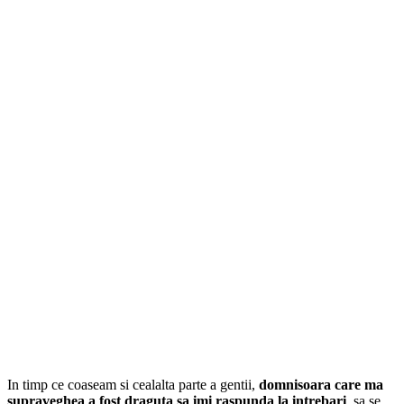
In timp ce coaseam si cealalta parte a gentii,
domnisoara care ma
supraveghea a fost draguta sa imi raspunda la intrebari
, sa se