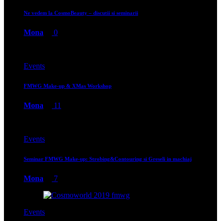
Ne vedem la CosmoBeauty – discutii si seminarii
Mona
0
Events
FMWG Make-up & XMas Workshop
Mona
11
Events
Seminar FMWG Make-up: Strobing&Contouring si Greseli in machiaj
Mona
7
Events