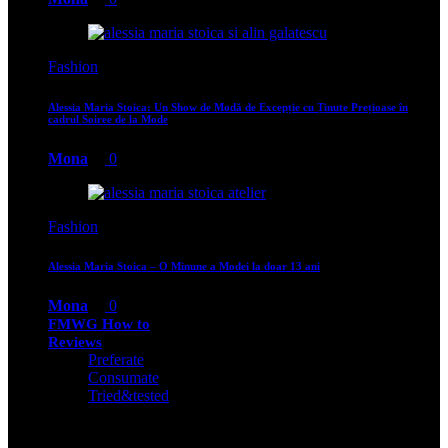
Fashion
Alessia Maria Stoica: Un Show de Modă de Excepție cu Ținute Prețioase în
cadrul Soiree de la Mode
Mona
0
Fashion
Alessia Maria Stoica – O Minune a Modei la doar 13 ani
Mona
0
FMWG How to
Reviews
Preferate
Consumate
Tried&tested