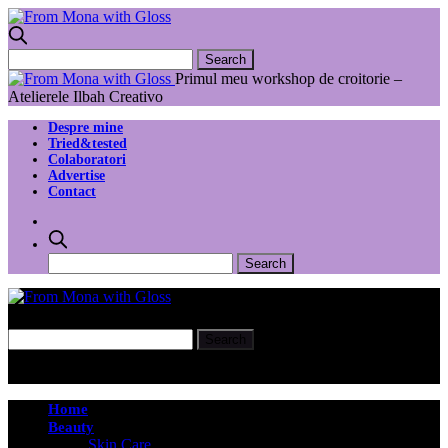
Primul meu workshop de croitorie –
Atelierele Ilbah Creativo
Despre mine
Tried&tested
Colaboratori
Advertise
Contact
Home
Beauty
Skin Care