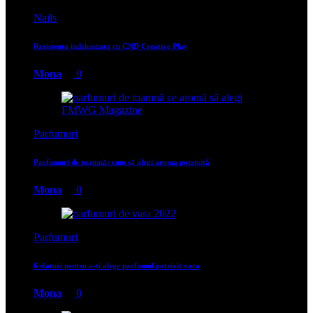
Nails
Rezistenta indelungata cu CND Creative Play
Mona
0
Parfumuri
Parfumuri de toamnă: cum să alegi aroma potrivită
Mona
0
Parfumuri
6 sfaturi pentru a-ți alege parfumul potrivit vara
Mona
0