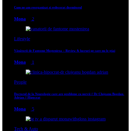
Cum ne-am reorganizat si redecorat dormitorul
Mona
2
Lifestyle
Vânătorii de Fantome Moștenirea – Review & lucruri pe care nu le știai
Mona
1
People
Doctorul de la Neurologie care are probleme cu nervii // Dr Clujeanu Bogdan-
Adrian // Hipocrat
Mona
5
Tech & Auto