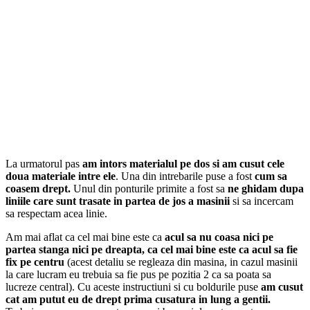
La urmatorul pas
am intors materialul pe dos si am cusut cele
doua materiale intre ele
. Una din intrebarile puse a fost
cum sa
coasem drept.
Unul din ponturile primite a fost sa
ne ghidam dupa
liniile care sunt trasate in partea de jos a masinii
si sa incercam
sa respectam acea linie.
Am mai aflat ca cel mai bine este ca
acul sa nu coasa nici pe
partea stanga nici pe dreapta, ca cel mai bine este ca acul sa fie
fix pe centru
(acest detaliu se regleaza din masina, in cazul masinii
la care lucram eu trebuia sa fie pus pe pozitia 2 ca sa poata sa
lucreze central). Cu aceste instructiuni si cu boldurile puse
am cusut
cat am putut eu de drept prima cusatura in lung a gentii.