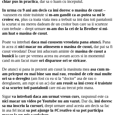
chiar pus in practica
, dar sa o luam cu inceputul.
In urma cu 9 ani am decis ca imi doresc o masina de cusut –
vazusem eu niste traistute si
m-am gandit ca as putea sa mi le
croiesc eu
, plus ca toata viata mea a trebuit sa imi dau toti pantalonii
la scurtat si nu mereu dadeam de un croitor bun care sa ii scurteze
cum trebuie – drept urmare
m-am dus la cei de la Brother si mi-
am luat o masina de cusut
.
Poate va intrebati
daca mai cususem vreodata pana atunci.
Pana
in acea zi
nici macar nu atinsesem o masina de cusut,
dar pai sa fi
cusut vreodata! Doar imi aduceam aminte de
masina de cusut a
bunicii
la care pe vremea aceea nu aveam acces si in momentul
cand m-am facut mare
ori disparuse ori se stricase
.
De atunci si pana in prezent am cusut la masinuta mea
asa cum m-
am priceput eu mai bine sau mai rau
,
reusind de cele mai multe
ori sa o dereglez
(am fost cu ea si la “doctor” asa de rau o
dereglasem, am rupt si un ac) dar
am reusit sa imi creez 4 traistute
si sa scurtez toti pantalonii
care mi-au trecut prin mana.
Sigur
va intrebati daca am urmat vreun curs
, raspunsul este ca
nici macar un video pe Youtube nu am vazut.
Dar da,
imi doresc
sa ma inscriu la cursuri
, drept urmare anul acesta am decis sa fac
in asa fel incat
sa pot ajunge la #Creativo si sa pot participa
macar la un mic workshop.