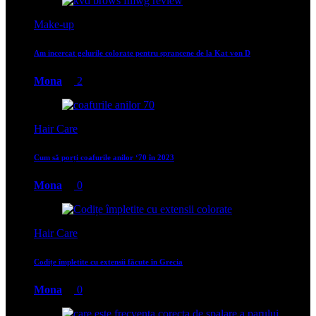
Make-up
Am incercat gelurile colorate pentru sprancene de la Kat von D
Mona
2
Hair Care
Cum să porți coafurile anilor ‘70 în 2023
Mona
0
Hair Care
Codițe împletite cu extensii făcute în Grecia
Mona
0