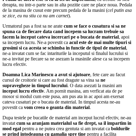
dreapta, nu intr-o parte sau in alta pozitie care ne place noua. Pedala
de la masina de cusut este precum pedala de la masini (
cel putin asa
se zice, eu nu stiu ca nu am carnet
).
Urmatorul pas a fost sa ne arate
cum se face o cusatura si sa ne
spuna ca de fiecare data cand incepem sa lucram trebuie sa
facem la inceput cateva incercari pe o bucata de material
, apoi
sa incepem lucru. Ne-a povestit ca
acul este de mai multe tipuri si
grosimi si ca acesta se schimba in functie de tipul de material
,
ne-a invatat cum se fac intariturile la inceputul si finalul lucrului si
ne-a invitat pe fiecare sa ne asezam la masinile alese ca sa incepem
lucru efectiv.
Doamna Lica Marinescu a avut si ajutoare
, fete care au facut
cursul de croitorie si care au fost dragute sa vina sa
ne
supravegheze in timpul lucrului
. O data asezati la masini am
inceput lucru efectiv
. Am pornit masina, am verficat ata de pe
mosor si modul cum este pusa, am pus ata in ac apoi am exersat
cateva cusaturi pe o bucata de material. In timpul acesta ne-au
povestit ca
vom creea o geanta din material
.
Dupa testele pe bucatile de material am inceput lucrul efectiv, ne-au
invatat
cum sa aranjam materialul sa fie drept, sa il impartim in
mod egal
pentru a ne putea crea gentuta si am invatat ca
boldurile
se prind intodeauna cu gamalia spre tine
pentru a facilita