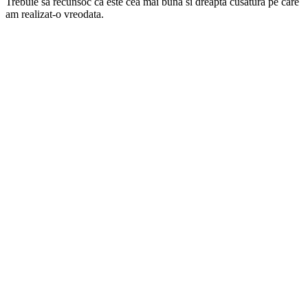
Trebuie sa recunsoc ca este cea mai buna si dreapta cusatura pe care
am realizat-o vreodata.