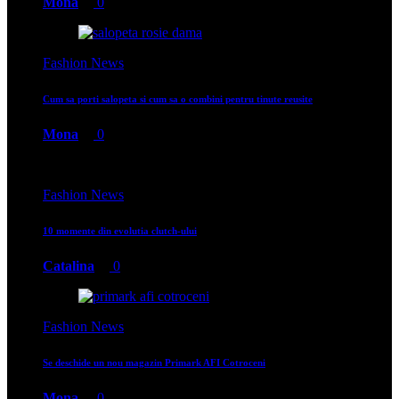
Mona
0
Fashion News
Cum sa porti salopeta si cum sa o combini pentru tinute reusite
Mona
0
Fashion News
10 momente din evolutia clutch-ului
Catalina
0
Fashion News
Se deschide un nou magazin Primark AFI Cotroceni
Mona
0