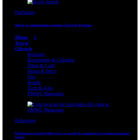
Parfumuri
Magia si rafinamentul aromelor Charrier Parfums
Mona
0
Travel
Lifestyle
Relaxare
Restaurante & Cafenele
Filme & Carti
Home & Deco
Fun
People
Tech & Auto
FMWG Magazine
Psihologie
Eliminarea toxicității din viața ta: scapă de oameni toxici și comportamente
nocive