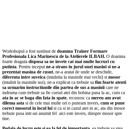
Workshopul a fost sustinut de
doamna Trainer Formare
Profesionala Lica Marinescu de la Atelierele ILBAH.
O doamna
foarte draguta
dispusa sa ne invete cat mai multe lucruri cu
putinta
. Pentru inceput
ne-a strans in jurul unei masini si ne-a
prezentat masina de cusut
, ne-a aratat de unde se deschide,
diferenta intre suveica
(intalnita la masinile mai vechi) si
mosor
(intalnit la masinile noi), ne-a explicat ca trebuie sa
fim foarte atenti
sa urmarim instructiunile din partea de sus a masinii
care ne
indruma cum trebuie sa fie cursul atei din bobina pana la ac, cum ca
ata in ac se baga din fata in spate
, recunosc ca
mereu am avut
dilema asta
si de cele mai multe ori o puneam invers,
cum se pune
corect mosorul in locul lui
si ca si in cazul atei in ac, ata din mosor
trebuie pusa intr-un anumit fel aici este invers, dinspre mosor spre
tine.
Pedala de lucru este si ea la fel de importanta
, ea trebuie sa stea