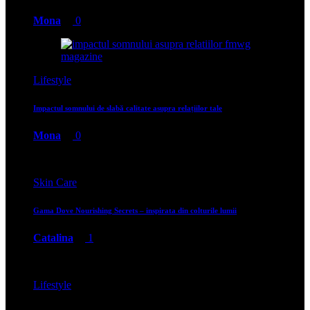
Mona
0
Lifestyle
Impactul somnului de slabă calitate asupra relațiilor tale
Mona
0
Skin Care
Gama Dove Nourishing Secrets – inspirata din colturile lumii
Catalina
1
Lifestyle