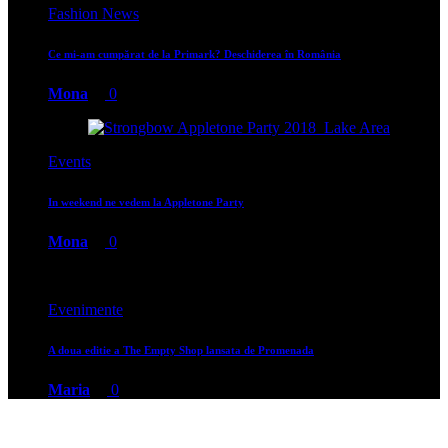
Fashion News
Ce mi-am cumpărat de la Primark? Deschiderea în România
Mona
0
Events
In weekend ne vedem la Appletone Party
Mona
0
Evenimente
A doua editie a The Empty Shop lansata de Promenada
Maria
0