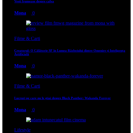
Vesti frumoase despre cafea
Mona
0
Filme & Carti
Creatorul: O Călătorie SF în Lumea Războiului dintre Omenire și Inteligența
Artificială
Mona
0
Filme & Carti
Lucruri pe care nu le știai despre Black Panther: Wakanda Forever
Mona
0
Lifestyle