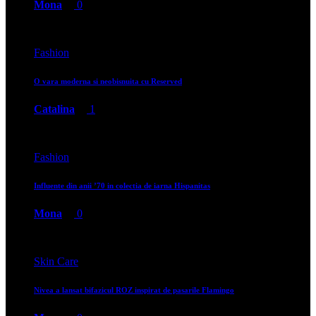
Mona
0
Fashion
O vara moderna si neobisnuita cu Reserved
Catalina
1
Fashion
Influente din anii ’70 in colectia de iarna Hispanitas
Mona
0
Skin Care
Nivea a lansat bifazicul ROZ inspirat de pasarile Flamingo