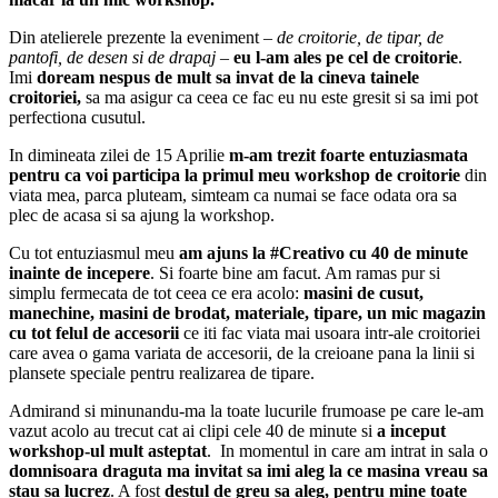
Din atelierele prezente la eveniment –
de croitorie, de tipar, de
pantofi, de desen si de drapaj
–
eu l-am ales pe cel de croitorie
.
Imi
doream nespus de mult sa invat de la cineva tainele
croitoriei,
sa ma asigur ca ceea ce fac eu nu este gresit si sa imi pot
perfectiona cusutul.
In dimineata zilei de 15 Aprilie
m-am trezit foarte entuziasmata
pentru ca voi participa la primul meu workshop de croitorie
din
viata mea, parca pluteam, simteam ca numai se face odata ora sa
plec de acasa si sa ajung la workshop.
Cu tot entuziasmul meu
am ajuns la #Creativo cu 40 de minute
inainte de incepere
. Si foarte bine am facut. Am ramas pur si
simplu fermecata de tot ceea ce era acolo:
masini de cusut,
manechine, masini de brodat, materiale, tipare, un mic magazin
cu tot felul de accesorii
ce iti fac viata mai usoara intr-ale croitoriei
care avea o gama variata de accesorii, de la creioane pana la linii si
plansete speciale pentru realizarea de tipare.
Admirand si minunandu-ma la toate lucurile frumoase pe care le-am
vazut acolo au trecut cat ai clipi cele 40 de minute si
a inceput
workshop-ul mult asteptat
. In momentul in care am intrat in sala o
domnisoara draguta ma invitat sa imi aleg la ce masina vreau sa
stau sa lucrez
. A fost
destul de greu sa aleg, pentru mine toate