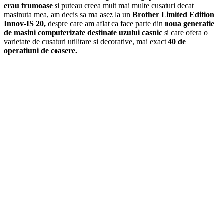
erau frumoase
si puteau creea mult mai multe cusaturi decat
masinuta mea, am decis sa ma asez la un
Brother Limited Edition
Innov-IS 20,
despre care am aflat ca face parte din
noua generatie
de masini computerizate destinate uzului casnic
si care ofera o
varietate de cusaturi utilitare si decorative, mai exact
40 de
operatiuni de coasere.