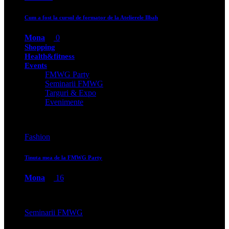
Cum a fost la cursul de formator de la Atelierele Ilbah
Mona
0
Shopping
Health&fitness
Events
FMWG Party
Seminarii FMWG
Targuri & Expo
Evenimente
Fashion
Tinuta mea de la FMWG Party
Mona
16
Seminarii FMWG