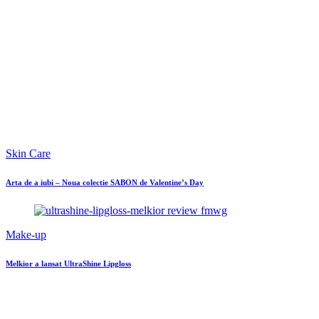
9
Reviews
Review: Paleta Saint & Sinner de la Kat von D
FMWG Travel
Kit-ul de make-up pentru vacanta
Parfumuri
Vara incepe cu noul Dolce & Gabbana Light Blue Eau Intense