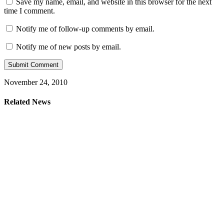
Save my name, email, and website in this browser for the next
time I comment.
Notify me of follow-up comments by email.
Notify me of new posts by email.
November 24, 2010
Related News
Skin Care
Arta de a iubi – Noua colectie SABON de Valentine’s Day
Make-up
Melkior a lansat UltraShine Lipgloss