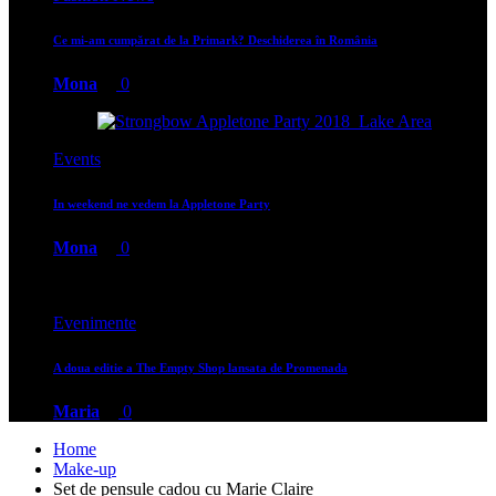
Ce mi-am cumpărat de la Primark? Deschiderea în România
Mona
0
Events
In weekend ne vedem la Appletone Party
Mona
0
Evenimente
A doua editie a The Empty Shop lansata de Promenada
Maria
0
Home
Make-up
Set de pensule cadou cu Marie Claire