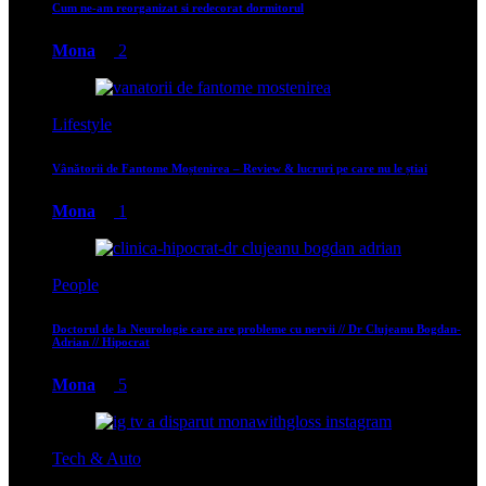
Cum ne-am reorganizat si redecorat dormitorul
Mona
2
Lifestyle
Vânătorii de Fantome Moștenirea – Review & lucruri pe care nu le știai
Mona
1
People
Doctorul de la Neurologie care are probleme cu nervii // Dr Clujeanu Bogdan-
Adrian // Hipocrat
Mona
5
Tech & Auto