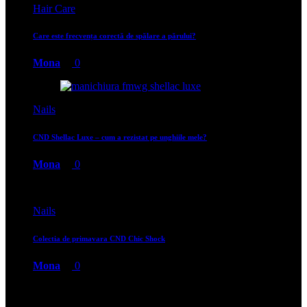
Hair Care
Care este frecvența corectă de spălare a părului?
Mona
0
Nails
CND Shellac Luxe – cum a rezistat pe unghiile mele?
Mona
0
Nails
Colectia de primavara CND Chic Shock
Mona
0