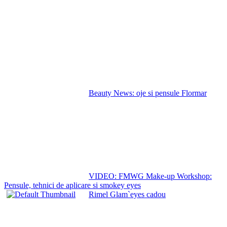
Beauty News: oje si pensule Flormar
VIDEO: FMWG Make-up Workshop:
Pensule, tehnici de aplicare si smokey eyes
Rimel Glam`eyes cadou