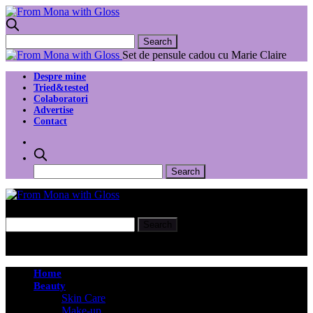
Set de pensule cadou cu Marie Claire
Despre mine
Tried&tested
Colaboratori
Advertise
Contact
Home
Beauty
Skin Care
Make-up