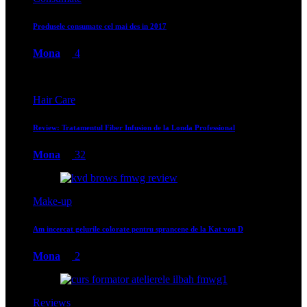
Produsele consumate cel mai des in 2017
Mona
4
Hair Care
Review: Tratamentul Fiber Infusion de la Londa Professional
Mona
32
Make-up
Am incercat gelurile colorate pentru sprancene de la Kat von D
Mona
2
Reviews