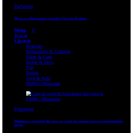
Parfumuri
Magia si rafinamentul aromelor Charrier Parfums
Mona
0
Travel
Lifestyle
Relaxare
Restaurante & Cafenele
Filme & Carti
Home & Deco
Fun
People
Tech & Auto
FMWG Magazine
Psihologie
Eliminarea toxicității din viața ta: scapă de oameni toxici și comportamente
nocive