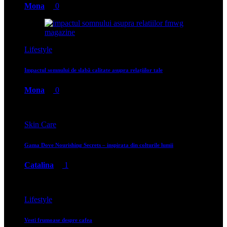
Mona
0
Lifestyle
Impactul somnului de slabă calitate asupra relațiilor tale
Mona
0
Skin Care
Gama Dove Nourishing Secrets – inspirata din colturile lumii
Catalina
1
Lifestyle
Vesti frumoase despre cafea