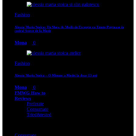
Fashion
Alessia Maria Stoica: Un Show de Modă de Excepție cu Ținute Prețioase în
cadrul Soiree de la Mode
Mona
0
Fashion
Alessia Maria Stoica – O Minune a Modei la doar 13 ani
Mona
0
FMWG How to
Reviews
Preferate
Consumate
Tried&tested
Consumate