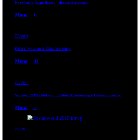
Ne vedem la CosmoBeauty – discutii si seminarii
Mona
0
Events
FMWG Make-up & XMas Workshop
Mona
11
Events
Seminar FMWG Make-up: Strobing&Contouring si Greseli in machiaj
Mona
7
Events