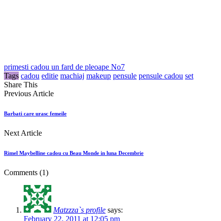
primesti cadou un fard de pleoape No7
Tags
cadou
editie
machiaj
makeup
pensule
pensule cadou
set
Share This
Previous Article
Barbati care urasc femeile
Next Article
Rimel Maybelline cadou cu Beau Monde in luna Decembrie
Comments
(1)
Matzzza`s profile
says:
February 22, 2011 at 12:05 pm