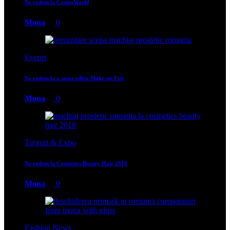
Ne vedem la CosmoWorld
Mona
0
Events
Ne vedem la a sasea editie Make-up Fest
Mona
0
Targuri & Expo
Ne vedem la Cosmetics Beauty Hair 2018
Mona
0
Fashion News