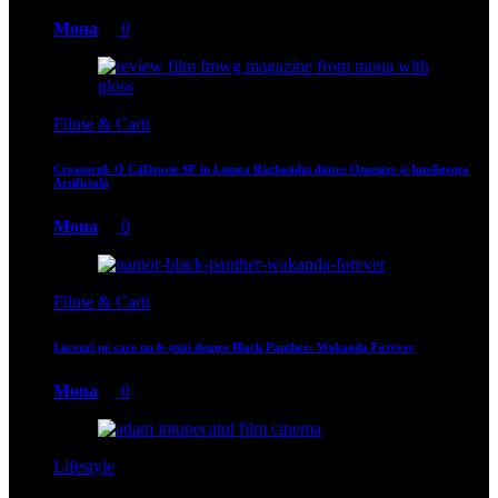
Mona
0
Filme & Carti
Creatorul: O Călătorie SF în Lumea Războiului dintre Omenire și Inteligența
Artificială
Mona
0
Filme & Carti
Lucruri pe care nu le știai despre Black Panther: Wakanda Forever
Mona
0
Lifestyle