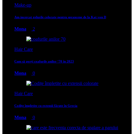
Make-up
Am incercat gelurile colorate pentru sprancene de la Kat von D
Mona
2
Hair Care
Cum să porți coafurile anilor ‘70 în 2023
Mona
0
Hair Care
Codițe împletite cu extensii făcute în Grecia
Mona
0