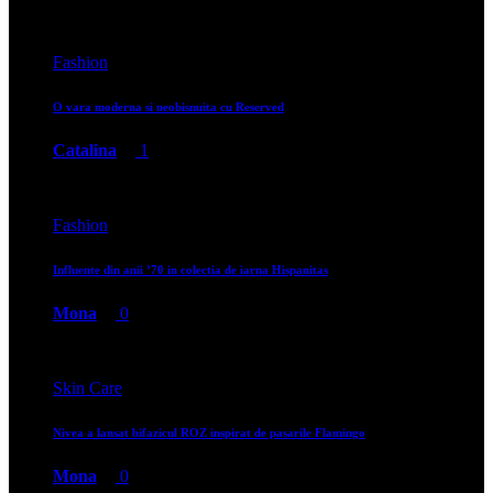
Fashion
O vara moderna si neobisnuita cu Reserved
Catalina
1
Fashion
Influente din anii ’70 in colectia de iarna Hispanitas
Mona
0
Skin Care
Nivea a lansat bifazicul ROZ inspirat de pasarile Flamingo
Mona
0