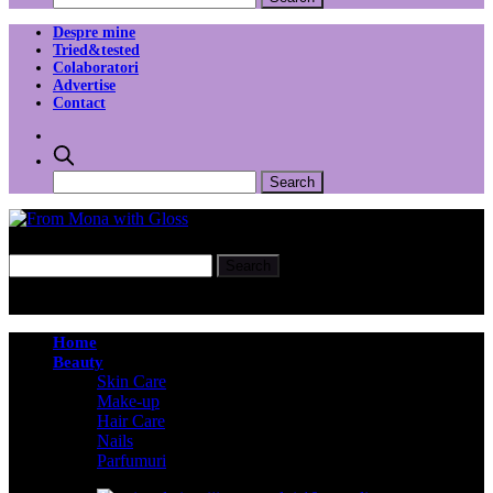
Despre mine
Tried&tested
Colaboratori
Advertise
Contact
Home
Beauty
Skin Care
Make-up
Hair Care
Nails
Parfumuri