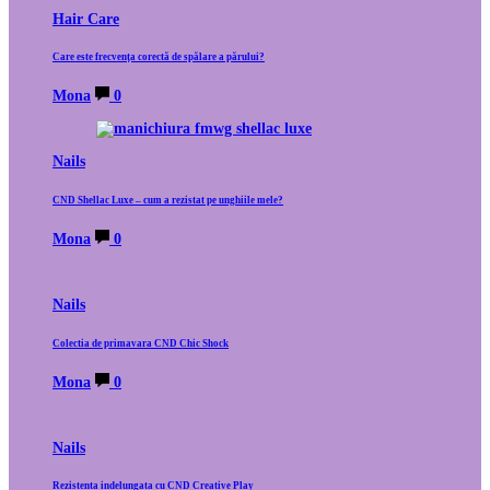
Hair Care
Care este frecvența corectă de spălare a părului?
Mona
0
Nails
CND Shellac Luxe – cum a rezistat pe unghiile mele?
Mona
0
Nails
Colectia de primavara CND Chic Shock
Mona
0
Nails
Rezistenta indelungata cu CND Creative Play