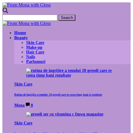
Home
Beauty
Skin Care
Make-up
Hair Care
Nails
Parfumuri
Skin Care
Rutina de îngrijire a tenului: 10 greșeli care te costa timp, bani și rezultate
Mona
0
Skin Care