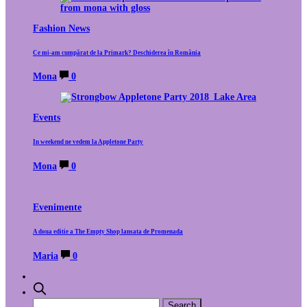
Fashion News
Ce mi-am cumpărat de la Primark? Deschiderea în România
Mona
0
Events
In weekend ne vedem la Appletone Party
Mona
0
Evenimente
A doua editie a The Empty Shop lansata de Promenada
Maria
0