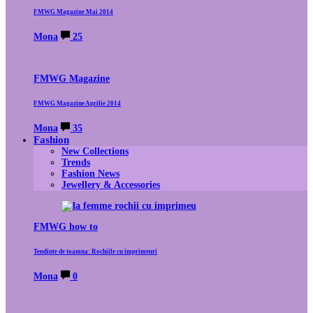
FMWG Magazine Mai 2014
Mona
25
FMWG Magazine
FMWG Magazine Aprilie 2014
Mona
35
Fashion
New Collections
Trends
Fashion News
Jewellery & Accessories
FMWG how to
Tendinte de toamna: Rochiile cu imprimeuri
Mona
0