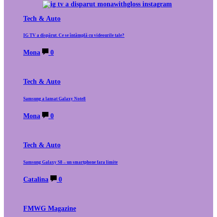
Tech & Auto
IG TV a dispărut. Ce se întâmplă cu videourile tale?
Mona
0
Tech & Auto
Samsung a lansat Galaxy Note8
Mona
0
Tech & Auto
Samsung Galaxy S8 – un smartphone fara limite
Catalina
0
FMWG Magazine