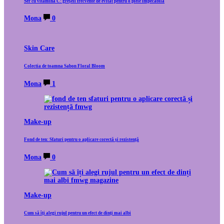
Ser cu vitamina C: greșeli frecvente de evitat pentru o piele impecabilă
Mona
0
Skin Care
Colectia de toamna Sabon Floral Bloom
Mona
1
Make-up
Fond de ten: Sfaturi pentru o aplicare corectă și rezistență
Mona
0
Make-up
Cum să îți alegi rujul pentru un efect de dinți mai albi