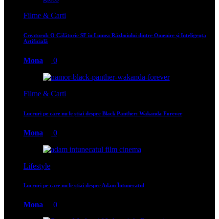
Filme & Carti
Creatorul: O Călătorie SF în Lumea Războiului dintre Omenire și Inteligența
Artificială
Mona
0
Filme & Carti
Lucruri pe care nu le știai despre Black Panther: Wakanda Forever
Mona
0
Lifestyle
Lucruri pe care nu le știai despre Adam Întunecatul
Mona
0