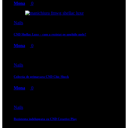
Mona
0
Nails
CND Shellac Luxe – cum a rezistat pe unghiile mele?
Mona
0
Nails
Colectia de primavara CND Chic Shock
Mona
0
Nails
Rezistenta indelungata cu CND Creative Play