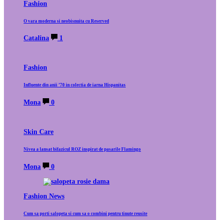
Fashion
O vara moderna si neobisnuita cu Reserved
Catalina
1
Fashion
Influente din anii ’70 in colectia de iarna Hispanitas
Mona
0
Skin Care
Nivea a lansat bifazicul ROZ inspirat de pasarile Flamingo
Mona
0
Fashion News
Cum sa porti salopeta si cum sa o combini pentru tinute reusite