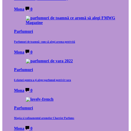
Mona
0
Parfumuri
Parfumuri de toamnă: cum să alegi aroma potrivită
Mona
0
Parfumuri
6 sfaturi pentru a-ți alege parfumul potrivit vara
Mona
0
Parfumuri
Magia si rafinamentul aromelor Charrier Parfums
Mona
0