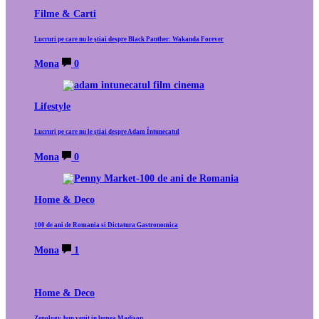
Filme & Carti
Lucruri pe care nu le știai despre Black Panther: Wakanda Forever
Mona
0
Lifestyle
Lucruri pe care nu le știai despre Adam Întunecatul
Mona
0
Home & Deco
100 de ani de Romania si Dictatura Gastronomica
Mona
1
Home & Deco
Zenology, bun venit in lumea Madison