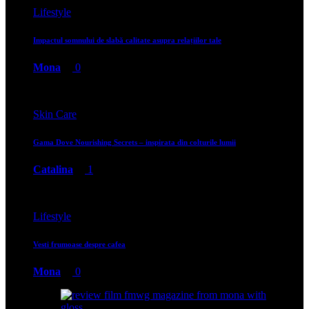
Lifestyle
Impactul somnului de slabă calitate asupra relațiilor tale
Mona
0
Skin Care
Gama Dove Nourishing Secrets – inspirata din colturile lumii
Catalina
1
Lifestyle
Vesti frumoase despre cafea
Mona
0