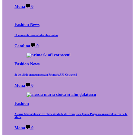
Mona
0
Fashion News
10 momente din evolutia clutch-ului
Catalina
0
Fashion News
Se deschide un nou magazin Primark AFI Cotroceni
Mona
0
Fashion
Alessia Maria Stoica: Un Show de Modă de Excepție cu Ținute Prețioase în cadrul Soiree de la
Mode
Mona
0