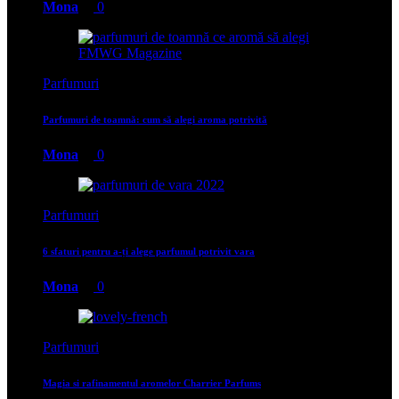
Mona
0
Parfumuri
Parfumuri de toamnă: cum să alegi aroma potrivită
Mona
0
Parfumuri
6 sfaturi pentru a-ți alege parfumul potrivit vara
Mona
0
Parfumuri
Magia si rafinamentul aromelor Charrier Parfums