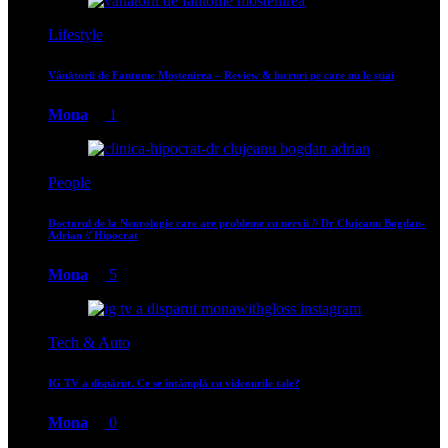
Lifestyle
Vânătorii de Fantome Moștenirea – Review & lucruri pe care nu le știai
Mona
1
People
Doctorul de la Neurologie care are probleme cu nervii // Dr Clujeanu Bogdan-
Adrian // Hipocrat
Mona
5
Tech & Auto
IG TV a dispărut. Ce se întâmplă cu videourile tale?
Mona
0