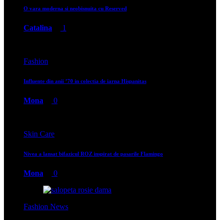
O vara moderna si neobisnuita cu Reserved
Catalina
1
Fashion
Influente din anii ’70 in colectia de iarna Hispanitas
Mona
0
Skin Care
Nivea a lansat bifazicul ROZ inspirat de pasarile Flamingo
Mona
0
Fashion News