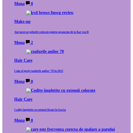
Mona
0
Make-up
Am incercat gelurile colorate pentru sprancene de la Kat von D
Mona
2
Hair Care
Cum să porți coafurile anilor ‘70 în 2023
Mona
0
Hair Care
Codițe împletite cu extensii făcute în Grecia
Mona
0