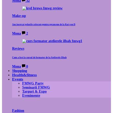
Mona
32
Make-up
Am incercat gelurile colorate pentru sprancene de la Kat von D
Mona
2
Reviews
Cum a fost la cursul de formator de la Atelierele Ilbah
Mona
0
Shopping
Health&fitness
Events
FMWG Party
Seminarii FMWG
Targuri & Expo
Evenimente
Fashion