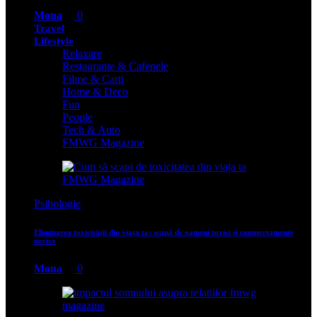
Mona
0
Travel
Lifestyle
Relaxare
Restaurante & Cafenele
Filme & Carti
Home & Deco
Fun
People
Tech & Auto
FMWG Magazine
Psihologie
Eliminarea toxicității din viața ta: scapă de oameni toxici și comportamente
nocive
Mona
0