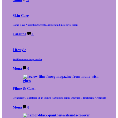
Skin Care
Gama Dove Nourishing Secrets – inspirata din colturile lumii
Catalina
1
Lifestyle
Vesti frumoase despre cafea
Mona
0
Filme & Carti
Creatorul: O Călătorie SF în Lumea Războiului dintre Omenire și Inteligența Artificială
Mona
0