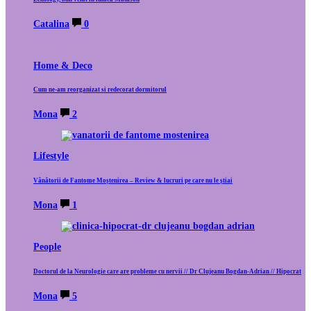
Catalina
0
Home & Deco
Cum ne-am reorganizat si redecorat dormitorul
Mona
2
Lifestyle
Vânătorii de Fantome Moștenirea – Review & lucruri pe care nu le știai
Mona
1
People
Doctorul de la Neurologie care are probleme cu nervii // Dr Clujeanu Bogdan-Adrian // Hipocrat
Mona
5