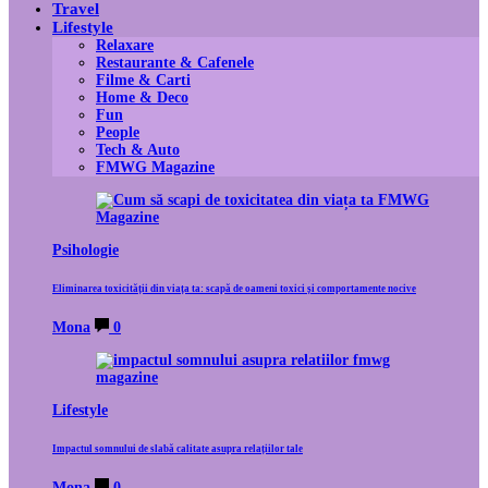
Travel
Lifestyle
Relaxare
Restaurante & Cafenele
Filme & Carti
Home & Deco
Fun
People
Tech & Auto
FMWG Magazine
Psihologie
Eliminarea toxicității din viața ta: scapă de oameni toxici și comportamente nocive
Mona
0
Lifestyle
Impactul somnului de slabă calitate asupra relațiilor tale
Mona
0