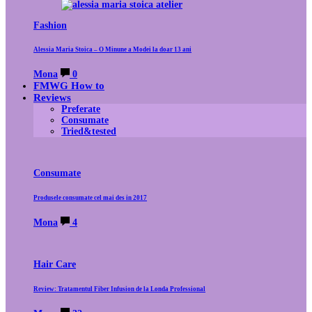
Fashion
Alessia Maria Stoica – O Minune a Modei la doar 13 ani
Mona
0
FMWG How to
Reviews
Preferate
Consumate
Tried&tested
Consumate
Produsele consumate cel mai des in 2017
Mona
4
Hair Care
Review: Tratamentul Fiber Infusion de la Londa Professional