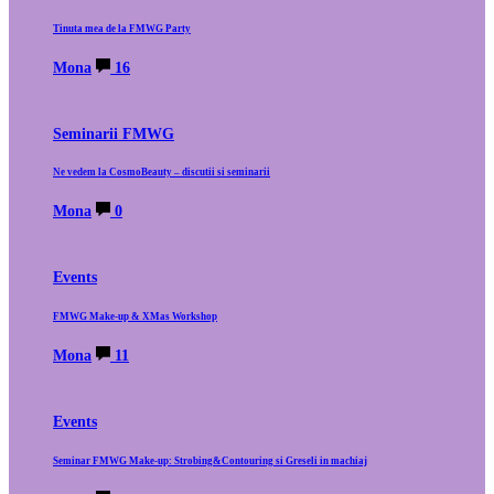
Tinuta mea de la FMWG Party
Mona
16
Seminarii FMWG
Ne vedem la CosmoBeauty – discutii si seminarii
Mona
0
Events
FMWG Make-up & XMas Workshop
Mona
11
Events
Seminar FMWG Make-up: Strobing&Contouring si Greseli in machiaj