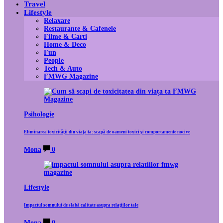
Travel
Lifestyle
Relaxare
Restaurante & Cafenele
Filme & Carti
Home & Deco
Fun
People
Tech & Auto
FMWG Magazine
Psihologie
Eliminarea toxicității din viața ta: scapă de oameni toxici și comportamente nocive
Mona
0
Lifestyle
Impactul somnului de slabă calitate asupra relațiilor tale
Mona
0