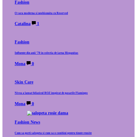
Fashion
O vara moderna si neobisnuita cu Reserved
Catalina
1
Fashion
Influente din anii ’70 in colectia de iarna Hispanitas
Mona
0
Skin Care
Nivea a lansat bifazicul ROZ inspirat de pasarile Flamingo
Mona
0
Fashion News
Cum sa porti salopeta si cum sa o combini pentru tinute reusite