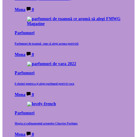
Mona
0
Parfumuri
Parfumuri de toamnă: cum să alegi aroma potrivită
Mona
0
Parfumuri
6 sfaturi pentru a-ți alege parfumul potrivit vara
Mona
0
Parfumuri
Magia si rafinamentul aromelor Charrier Parfums
Mona
0