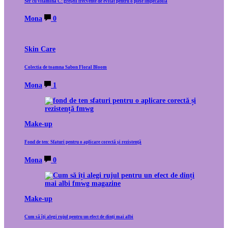
Ser cu vitamina C: greșeli frecvente de evitat pentru o piele impecabilă
Mona
0
Skin Care
Colectia de toamna Sabon Floral Bloom
Mona
1
Make-up
Fond de ten: Sfaturi pentru o aplicare corectă și rezistență
Mona
0
Make-up
Cum să îți alegi rujul pentru un efect de dinți mai albi