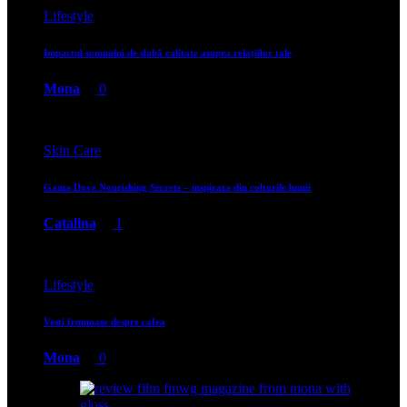
Lifestyle
Impactul somnului de slabă calitate asupra relațiilor tale
Mona
0
Skin Care
Gama Dove Nourishing Secrets – inspirata din colturile lumii
Catalina
1
Lifestyle
Vesti frumoase despre cafea
Mona
0