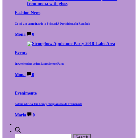
Fashion News
Ce mi-am cumpărat de la Primark? Deschiderea în România
Mona
0
Events
In weekend ne vedem la Appletone Party
Mona
0
Evenimente
A doua editie a The Empty Shop lansata de Promenada
Maria
0