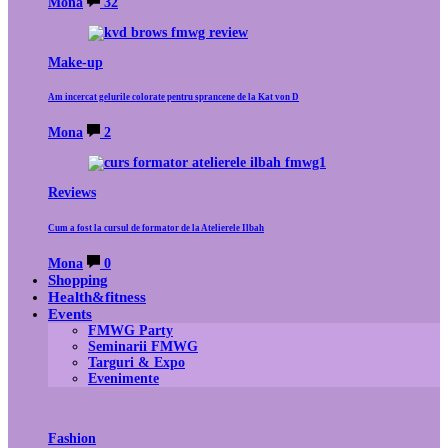
Mona
32
Make-up
Am incercat gelurile colorate pentru sprancene de la Kat von D
Mona
2
Reviews
Cum a fost la cursul de formator de la Atelierele Ilbah
Mona
0
Shopping
Health&fitness
Events
FMWG Party
Seminarii FMWG
Targuri & Expo
Evenimente
Fashion