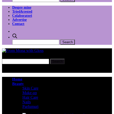
Despre mine
Tried&tested
Colaboratori
Advertise
Contact
Home
Beauty
Skin Care
Make-up
Hair Care
Nails
Parfumuri