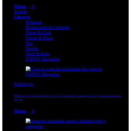
Mona
0
Travel
Lifestyle
Relaxare
Restaurante & Cafenele
Filme & Carti
Home & Deco
Fun
People
Tech & Auto
FMWG Magazine
Psihologie
Eliminarea toxicității din viața ta: scapă de oameni toxici și comportamente
nocive
Mona
0