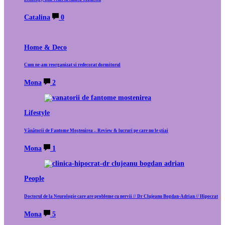
Catalina
0
Home & Deco
Cum ne-am reorganizat si redecorat dormitorul
Mona
2
Lifestyle
Vânătorii de Fantome Moștenirea – Review & lucruri pe care nu le știai
Mona
1
People
Doctorul de la Neurologie care are probleme cu nervii // Dr Clujeanu Bogdan-Adrian // Hipocrat
Mona
5