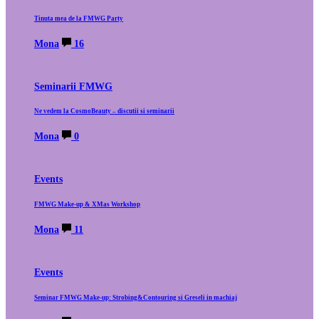
Tinuta mea de la FMWG Party
Mona
16
Seminarii FMWG
Ne vedem la CosmoBeauty – discutii si seminarii
Mona
0
Events
FMWG Make-up & XMas Workshop
Mona
11
Events
Seminar FMWG Make-up: Strobing&Contouring si Greseli in machiaj