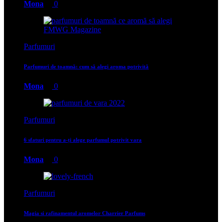
Mona
0
Parfumuri
Parfumuri de toamnă: cum să alegi aroma potrivită
Mona
0
Parfumuri
6 sfaturi pentru a-ți alege parfumul potrivit vara
Mona
0
Parfumuri
Magia si rafinamentul aromelor Charrier Parfums