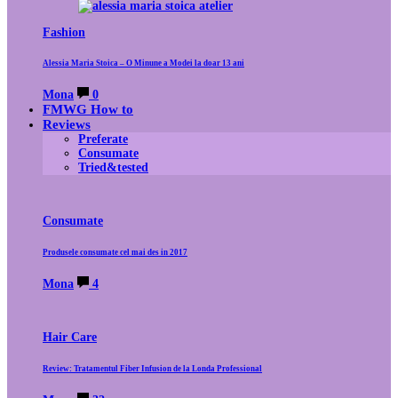
Fashion
Alessia Maria Stoica – O Minune a Modei la doar 13 ani
Mona
0
FMWG How to
Reviews
Preferate
Consumate
Tried&tested
Consumate
Produsele consumate cel mai des in 2017
Mona
4
Hair Care
Review: Tratamentul Fiber Infusion de la Londa Professional