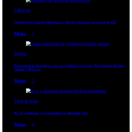
Lifestyle
Vânătorii de Fantome Moștenirea – Review & lucruri pe care nu le știai
Mona
1
People
Doctorul de la Neurologie care are probleme cu nervii // Dr Clujeanu Bogdan-
Adrian // Hipocrat
Mona
5
Tech & Auto
IG TV a dispărut. Ce se întâmplă cu videourile tale?
Mona
0