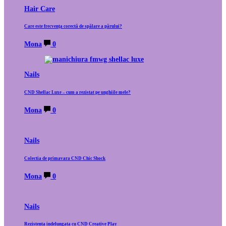
Hair Care
Care este frecvența corectă de spălare a părului?
Mona
0
Nails
CND Shellac Luxe – cum a rezistat pe unghiile mele?
Mona
0
Nails
Colectia de primavara CND Chic Shock
Mona
0
Nails
Rezistenta indelungata cu CND Creative Play