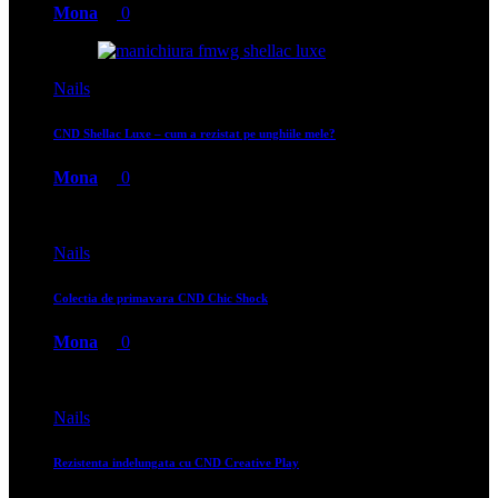
Mona
0
Nails
CND Shellac Luxe – cum a rezistat pe unghiile mele?
Mona
0
Nails
Colectia de primavara CND Chic Shock
Mona
0
Nails
Rezistenta indelungata cu CND Creative Play