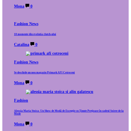
Mona
0
Fashion News
10 momente din evolutia clutch-ului
Catalina
0
Fashion News
Se deschide un nou magazin Primark AFI Cotroceni
Mona
0
Fashion
Alessia Maria Stoica: Un Show de Modă de Excepție cu Ținute Prețioase în cadrul Soiree de la
Mode
Mona
0