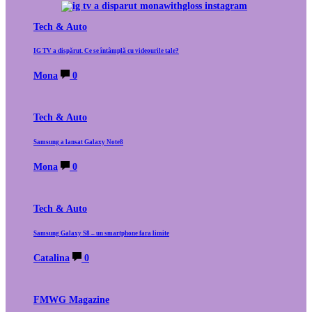
Tech & Auto
IG TV a dispărut. Ce se întâmplă cu videourile tale?
Mona
0
Tech & Auto
Samsung a lansat Galaxy Note8
Mona
0
Tech & Auto
Samsung Galaxy S8 – un smartphone fara limite
Catalina
0
FMWG Magazine