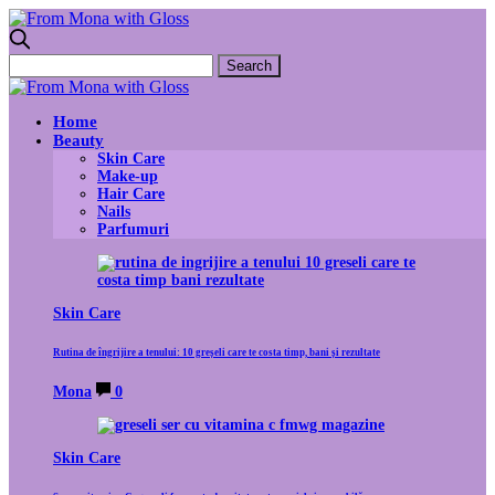
Home
Beauty
Skin Care
Make-up
Hair Care
Nails
Parfumuri
Skin Care
Rutina de îngrijire a tenului: 10 greșeli care te costa timp, bani și rezultate
Mona
0
Skin Care