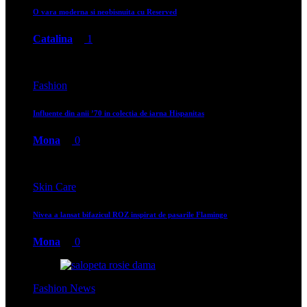
O vara moderna si neobisnuita cu Reserved
Catalina
1
Fashion
Influente din anii ’70 in colectia de iarna Hispanitas
Mona
0
Skin Care
Nivea a lansat bifazicul ROZ inspirat de pasarile Flamingo
Mona
0
Fashion News