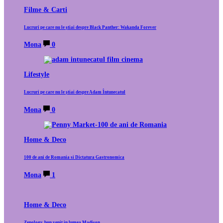
Filme & Carti
Lucruri pe care nu le știai despre Black Panther: Wakanda Forever
Mona
0
Lifestyle
Lucruri pe care nu le știai despre Adam Întunecatul
Mona
0
Home & Deco
100 de ani de Romania si Dictatura Gastronomica
Mona
1
Home & Deco
Zenology, bun venit in lumea Madison