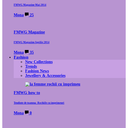
FMWG Magazine Mai 2014
Mona
25
FMWG Magazine
FMWG Magazine Aprilie 2014
Mona
35
Fashion
New Collections
Trends
Fashion News
Jewellery & Accessories
FMWG how to
Tendinte de toamna: Rochiile cu imprimeuri
Mona
0