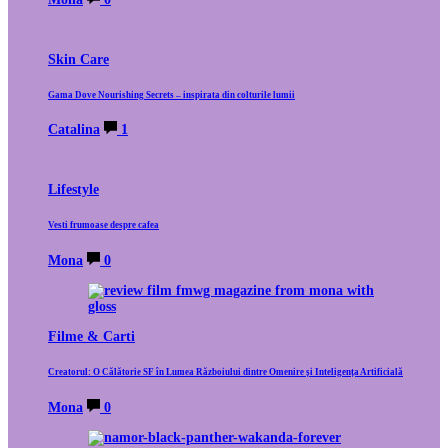
Skin Care
Gama Dove Nourishing Secrets – inspirata din colturile lumii
Catalina
1
Lifestyle
Vesti frumoase despre cafea
Mona
0
Filme & Carti
Creatorul: O Călătorie SF în Lumea Războiului dintre Omenire și Inteligența Artificială
Mona
0