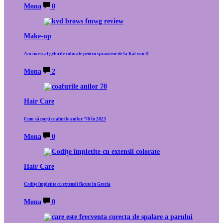
Mona
0
Make-up
Am incercat gelurile colorate pentru sprancene de la Kat von D
Mona
2
Hair Care
Cum să porți coafurile anilor ‘70 în 2023
Mona
0
Hair Care
Codițe împletite cu extensii făcute în Grecia
Mona
0