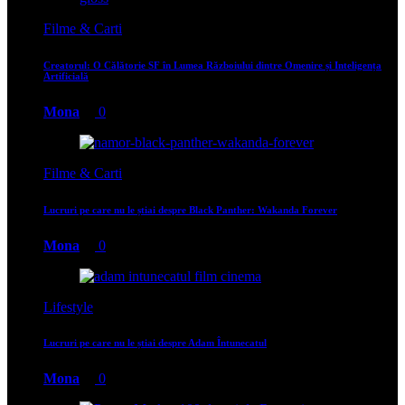
Filme & Carti
Creatorul: O Călătorie SF în Lumea Războiului dintre Omenire și Inteligența
Artificială
Mona
0
Filme & Carti
Lucruri pe care nu le știai despre Black Panther: Wakanda Forever
Mona
0
Lifestyle
Lucruri pe care nu le știai despre Adam Întunecatul
Mona
0