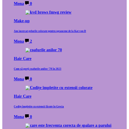
Mona
0
Make-up
Am incercat gelurile colorate pentru sprancene de la Kat von D
Mona
2
Hair Care
Cum să porți coafurile anilor ‘70 în 2023
Mona
0
Hair Care
Codițe împletite cu extensii făcute în Grecia
Mona
0