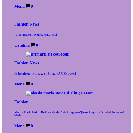
Mona
0
Fashion News
10 momente din evolutia clutch-ului
Catalina
0
Fashion News
Se deschide un nou magazin Primark AFI Cotroceni
Mona
0
Fashion
Alessia Maria Stoica: Un Show de Modă de Excepție cu Ținute Prețioase în cadrul Soiree de la
Mode
Mona
0