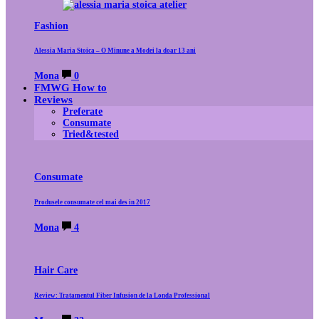
Fashion
Alessia Maria Stoica – O Minune a Modei la doar 13 ani
Mona
0
FMWG How to
Reviews
Preferate
Consumate
Tried&tested
Consumate
Produsele consumate cel mai des in 2017
Mona
4
Hair Care
Review: Tratamentul Fiber Infusion de la Londa Professional