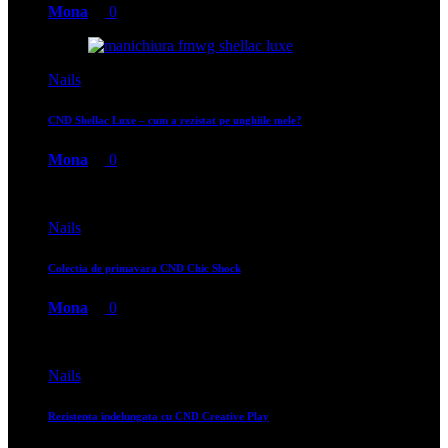
Mona
0
Nails
CND Shellac Luxe – cum a rezistat pe unghiile mele?
Mona
0
Nails
Colectia de primavara CND Chic Shock
Mona
0
Nails
Rezistenta indelungata cu CND Creative Play