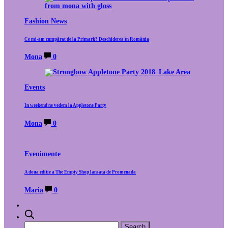
Fashion News
Ce mi-am cumpărat de la Primark? Deschiderea în România
Mona
0
Events
In weekend ne vedem la Appletone Party
Mona
0
Evenimente
A doua editie a The Empty Shop lansata de Promenada
Maria
0