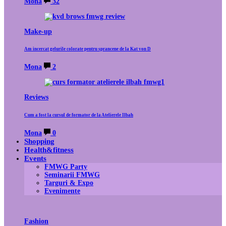
Mona
32
Make-up
Am incercat gelurile colorate pentru sprancene de la Kat von D
Mona
2
Reviews
Cum a fost la cursul de formator de la Atelierele Ilbah
Mona
0
Shopping
Health&fitness
Events
FMWG Party
Seminarii FMWG
Targuri & Expo
Evenimente
Fashion