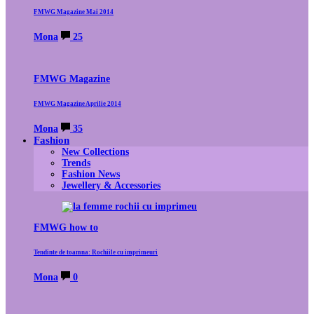
FMWG Magazine Mai 2014
Mona
25
FMWG Magazine
FMWG Magazine Aprilie 2014
Mona
35
Fashion
New Collections
Trends
Fashion News
Jewellery & Accessories
FMWG how to
Tendinte de toamna: Rochiile cu imprimeuri
Mona
0