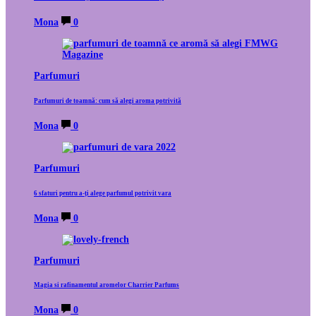
Mona
0
Parfumuri
Parfumuri de toamnă: cum să alegi aroma potrivită
Mona
0
Parfumuri
6 sfaturi pentru a-ți alege parfumul potrivit vara
Mona
0
Parfumuri
Magia si rafinamentul aromelor Charrier Parfums
Mona
0