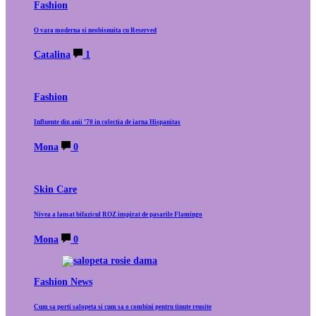
Fashion
O vara moderna si neobisnuita cu Reserved
Catalina
1
Fashion
Influente din anii ’70 in colectia de iarna Hispanitas
Mona
0
Skin Care
Nivea a lansat bifazicul ROZ inspirat de pasarile Flamingo
Mona
0
Fashion News
Cum sa porti salopeta si cum sa o combini pentru tinute reusite