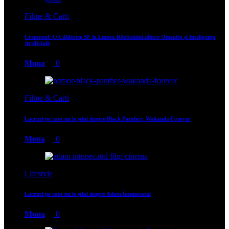
Filme & Carti
Creatorul: O Călătorie SF în Lumea Războiului dintre Omenire și Inteligența
Artificială
Mona
0
Filme & Carti
Lucruri pe care nu le știai despre Black Panther: Wakanda Forever
Mona
0
Lifestyle
Lucruri pe care nu le știai despre Adam Întunecatul
Mona
0