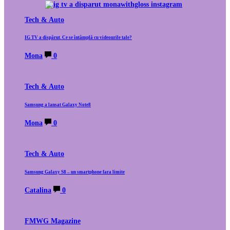
Tech & Auto
IG TV a dispărut. Ce se întâmplă cu videourile tale?
Mona
0
Tech & Auto
Samsung a lansat Galaxy Note8
Mona
0
Tech & Auto
Samsung Galaxy S8 – un smartphone fara limite
Catalina
0
FMWG Magazine