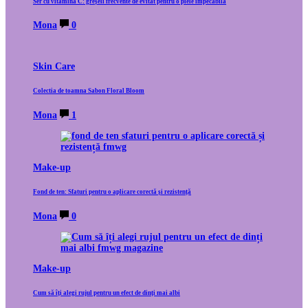
Ser cu vitamina C: greșeli frecvente de evitat pentru o piele impecabilă
Mona
0
Skin Care
Colectia de toamna Sabon Floral Bloom
Mona
1
Make-up
Fond de ten: Sfaturi pentru o aplicare corectă și rezistență
Mona
0
Make-up
Cum să îți alegi rujul pentru un efect de dinți mai albi