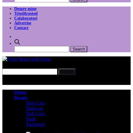
Despre mine
Tried&tested
Colaboratori
Advertise
Contact
Home
Beauty
Skin Care
Make-up
Hair Care
Nails
Parfumuri