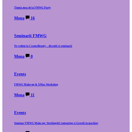
Tinuta mea de la FMWG Party
Mona
16
Seminarii FMWG
Ne vedem la CosmoBeauty – discutii si seminarii
Mona
0
Events
FMWG Make-up & XMas Workshop
Mona
11
Events
Seminar FMWG Make-up: Strobing&Contouring si Greseli in machiaj