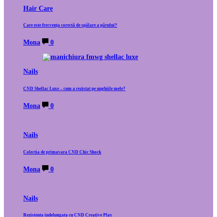
Hair Care
Care este frecvența corectă de spălare a părului?
Mona
0
Nails
CND Shellac Luxe – cum a rezistat pe unghiile mele?
Mona
0
Nails
Colectia de primavara CND Chic Shock
Mona
0
Nails
Rezistenta indelungata cu CND Creative Play