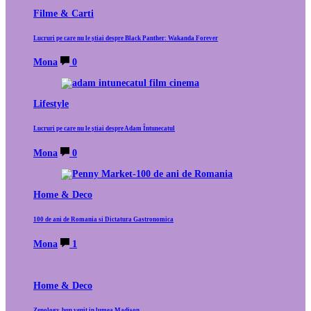
Filme & Carti
Lucruri pe care nu le știai despre Black Panther: Wakanda Forever
Mona
0
Lifestyle
Lucruri pe care nu le știai despre Adam Întunecatul
Mona
0
Home & Deco
100 de ani de Romania si Dictatura Gastronomica
Mona
1
Home & Deco
Zenology, bun venit in lumea Madison