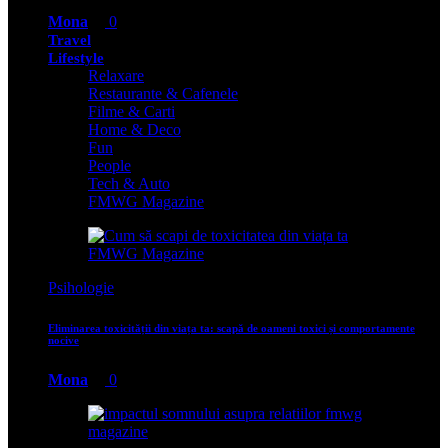
Mona
0
Travel
Lifestyle
Relaxare
Restaurante & Cafenele
Filme & Carti
Home & Deco
Fun
People
Tech & Auto
FMWG Magazine
Psihologie
Eliminarea toxicității din viața ta: scapă de oameni toxici și comportamente
nocive
Mona
0