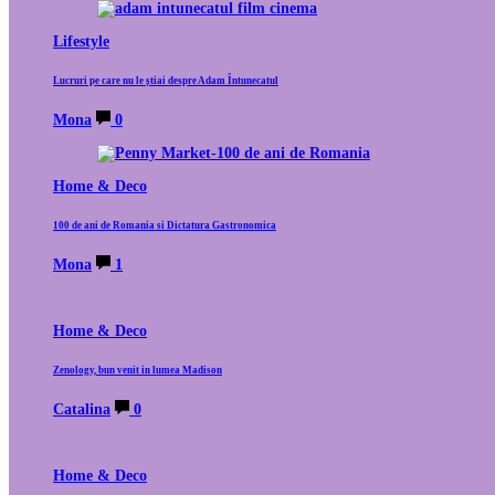
Lifestyle
Lucruri pe care nu le știai despre Adam Întunecatul
Mona
0
Home & Deco
100 de ani de Romania si Dictatura Gastronomica
Mona
1
Home & Deco
Zenology, bun venit in lumea Madison
Catalina
0
Home & Deco