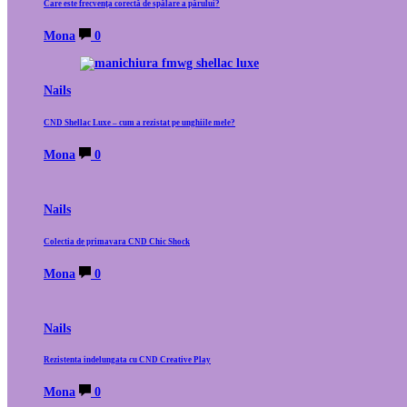
Care este frecvența corectă de spălare a părului?
Mona
0
Nails
CND Shellac Luxe – cum a rezistat pe unghiile mele?
Mona
0
Nails
Colectia de primavara CND Chic Shock
Mona
0
Nails
Rezistenta indelungata cu CND Creative Play
Mona
0