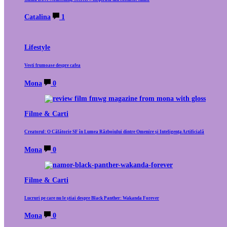
Catalina
1
Lifestyle
Vesti frumoase despre cafea
Mona
0
Filme & Carti
Creatorul: O Călătorie SF în Lumea Războiului dintre Omenire și Inteligența Artificială
Mona
0
Filme & Carti
Lucruri pe care nu le știai despre Black Panther: Wakanda Forever
Mona
0