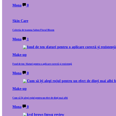
Mona
0
Skin Care
Colectia de toamna Sabon Floral Bloom
Mona
1
Make-up
Fond de ten: Sfaturi pentru o aplicare corectă și rezistență
Mona
0
Make-up
Cum să îți alegi rujul pentru un efect de dinți mai albi
Mona
0