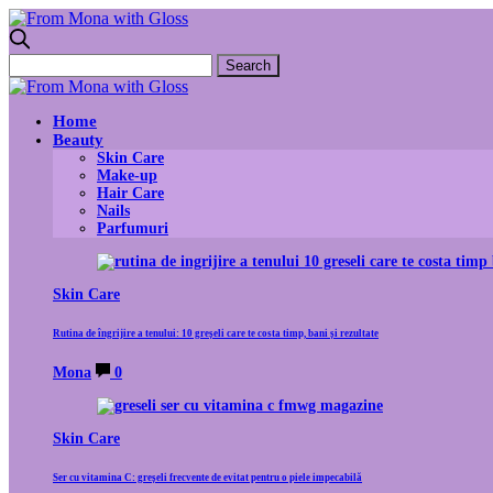
Home
Beauty
Skin Care
Make-up
Hair Care
Nails
Parfumuri
Skin Care
Rutina de îngrijire a tenului: 10 greșeli care te costa timp, bani și rezultate
Mona
0
Skin Care
Ser cu vitamina C: greșeli frecvente de evitat pentru o piele impecabilă