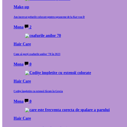
Make-up
Am incercat gelurile colorate pentru sprancene de la Kat von D
Mona
2
Hair Care
Cum să porți coafurile anilor ‘70 în 2023
Mona
0
Hair Care
Codițe împletite cu extensii făcute în Grecia
Mona
0
Hair Care