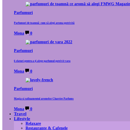
Parfumuri
Parfumuri de toamnă: cum să alegi aroma potrivită
Mona
0
Parfumuri
6 sfaturi pentru a-ți alege parfumul potrivit vara
Mona
0
Parfumuri
Magia si rafinamentul aromelor Charrier Parfums
Mona
0
Travel
Lifestyle
Relaxare
Restaurante & Cafenele