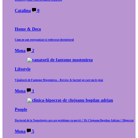
Catalina
0
Home & Deco
Cum ne-am reorganizat si redecorat dormitorul
Mona
2
Lifestyle
Vânătorii de Fantome Moștenirea – Review & lucruri pe care nu le știai
Mona
1
People
Doctorul de la Neurologie care are probleme cu nervii // Dr Clujeanu Bogdan-Adrian // Hipocrat
Mona
5