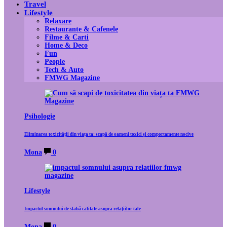
Travel
Lifestyle
Relaxare
Restaurante & Cafenele
Filme & Carti
Home & Deco
Fun
People
Tech & Auto
FMWG Magazine
Psihologie
Eliminarea toxicității din viața ta: scapă de oameni toxici și comportamente nocive
Mona
0
Lifestyle
Impactul somnului de slabă calitate asupra relațiilor tale
Mona
0