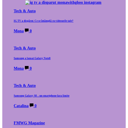
Tech & Auto
IG TV a dispărut. Ce se întâmplă cu videourile tale?
Mona
0
Tech & Auto
Samsung a lansat Galaxy Note8
Mona
0
Tech & Auto
Samsung Galaxy S8 – un smartphone fara limite
Catalina
0
FMWG Magazine