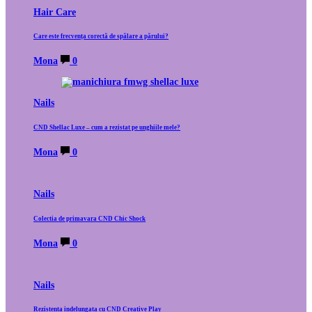
Hair Care
Care este frecvența corectă de spălare a părului?
Mona
0
Nails
CND Shellac Luxe – cum a rezistat pe unghiile mele?
Mona
0
Nails
Colectia de primavara CND Chic Shock
Mona
0
Nails
Rezistenta indelungata cu CND Creative Play