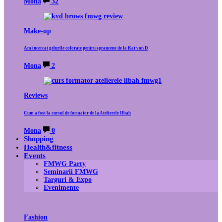
Mona
32
Make-up
Am incercat gelurile colorate pentru sprancene de la Kat von D
Mona
2
Reviews
Cum a fost la cursul de formator de la Atelierele Ilbah
Mona
0
Shopping
Health&fitness
Events
FMWG Party
Seminarii FMWG
Targuri & Expo
Evenimente
Fashion