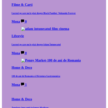
Filme & Carti
Lucruri pe care nu le știai despre Black Panther: Wakanda Forever
Mona
0
Lifestyle
Lucruri pe care nu le știai despre Adam Întunecatul
Mona
0
Home & Deco
100 de ani de Romania si Dictatura Gastronomica
Mona
1
Home & Deco
Zenology, bun venit in lumea Madison