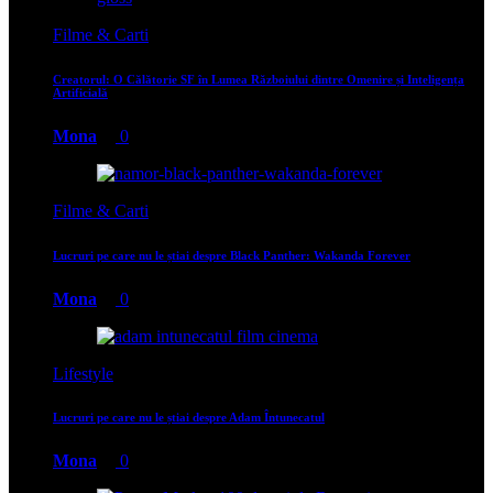
Filme & Carti
Creatorul: O Călătorie SF în Lumea Războiului dintre Omenire și Inteligența
Artificială
Mona
0
Filme & Carti
Lucruri pe care nu le știai despre Black Panther: Wakanda Forever
Mona
0
Lifestyle
Lucruri pe care nu le știai despre Adam Întunecatul
Mona
0