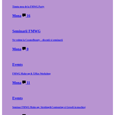
Tinuta mea de la FMWG Party
Mona
16
Seminarii FMWG
Ne vedem la CosmoBeauty – discutii si seminarii
Mona
0
Events
FMWG Make-up & XMas Workshop
Mona
11
Events
Seminar FMWG Make-up: Strobing&Contouring si Greseli in machiaj