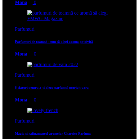
Mona
0
Parfumuri
Parfumuri de toamnă: cum să alegi aroma potrivită
Mona
0
Parfumuri
6 sfaturi pentru a-ți alege parfumul potrivit vara
Mona
0
Parfumuri
Magia si rafinamentul aromelor Charrier Parfums