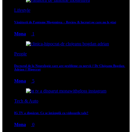
Lifestyle
Vânătorii de Fantome Moștenirea – Review & lucruri pe care nu le știai
Mona
1
People
Doctorul de la Neurologie care are probleme cu nervii // Dr Clujeanu Bogdan-
Adrian // Hipocrat
Mona
5
Tech & Auto
IG TV a dispărut. Ce se întâmplă cu videourile tale?
Mona
0