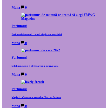
Mona
0
Parfumuri
Parfumuri de toamnă: cum să alegi aroma potrivită
Mona
0
Parfumuri
6 sfaturi pentru a-ți alege parfumul potrivit vara
Mona
0
Parfumuri
Magia si rafinamentul aromelor Charrier Parfums
Mona
0