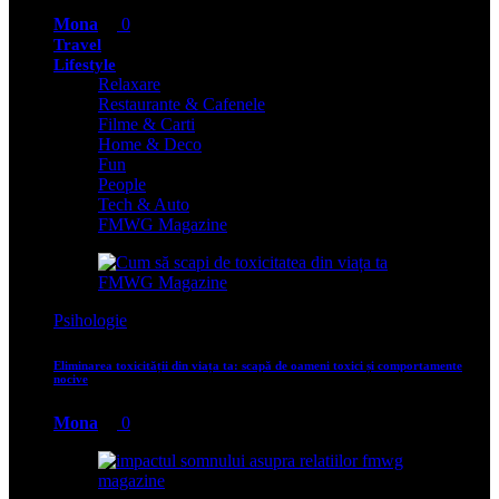
Mona
0
Travel
Lifestyle
Relaxare
Restaurante & Cafenele
Filme & Carti
Home & Deco
Fun
People
Tech & Auto
FMWG Magazine
Psihologie
Eliminarea toxicității din viața ta: scapă de oameni toxici și comportamente
nocive
Mona
0