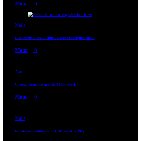
Mona
0
Nails
CND Shellac Luxe – cum a rezistat pe unghiile mele?
Mona
0
Nails
Colectia de primavara CND Chic Shock
Mona
0
Nails
Rezistenta indelungata cu CND Creative Play