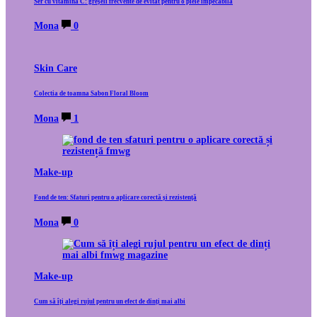
Ser cu vitamina C: greșeli frecvente de evitat pentru o piele impecabilă
Mona
0
Skin Care
Colectia de toamna Sabon Floral Bloom
Mona
1
Make-up
Fond de ten: Sfaturi pentru o aplicare corectă și rezistență
Mona
0
Make-up
Cum să îți alegi rujul pentru un efect de dinți mai albi