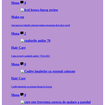
Mona
0
Make-up
Am incercat gelurile colorate pentru sprancene de la Kat von D
Mona
2
Hair Care
Cum să porți coafurile anilor ‘70 în 2023
Mona
0
Hair Care
Codițe împletite cu extensii făcute în Grecia
Mona
0