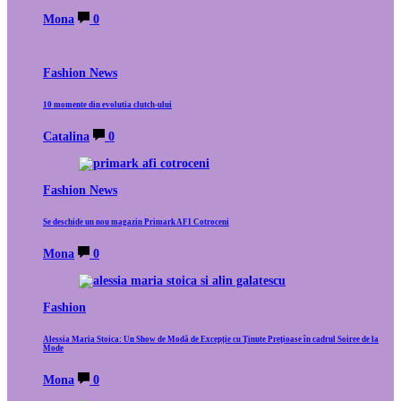
Mona
0
Fashion News
10 momente din evolutia clutch-ului
Catalina
0
Fashion News
Se deschide un nou magazin Primark AFI Cotroceni
Mona
0
Fashion
Alessia Maria Stoica: Un Show de Modă de Excepție cu Ținute Prețioase în cadrul Soiree de la
Mode
Mona
0