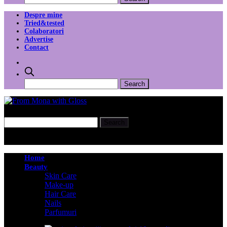
Despre mine
Tried&tested
Colaboratori
Advertise
Contact
Home
Beauty
Skin Care
Make-up
Hair Care
Nails
Parfumuri