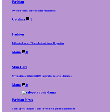
Fashion
O vara moderna si neobisnuita cu Reserved
Catalina
1
Fashion
Influente din anii ’70 in colectia de iarna Hispanitas
Mona
0
Skin Care
Nivea a lansat bifazicul ROZ inspirat de pasarile Flamingo
Mona
0
Fashion News
Cum sa porti salopeta si cum sa o combini pentru tinute reusite