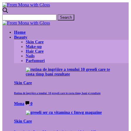
Home
Beauty
Skin Care
Make-up
Hair Care
Nails
Parfumuri
Skin Care
Rutina de îngrijire a tenului: 10 greșeli care te costa timp, bani și rezultate
Mona
0
Skin Care