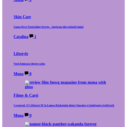
Skin Care
Gama Dove Nourishing Secrets – inspirata din colturile lumii
Catalina
1
Lifestyle
Vesti frumoase despre cafea
Mona
0
Filme & Carti
Creatorul: O Călătorie SF în Lumea Războiului dintre Omenire și Inteligența Artificială
Mona
0