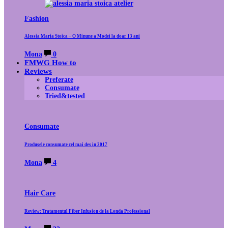
Fashion
Alessia Maria Stoica – O Minune a Modei la doar 13 ani
Mona
0
FMWG How to
Reviews
Preferate
Consumate
Tried&tested
Consumate
Produsele consumate cel mai des in 2017
Mona
4
Hair Care
Review: Tratamentul Fiber Infusion de la Londa Professional