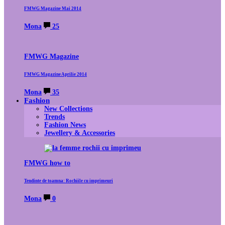
FMWG Magazine Mai 2014
Mona
25
FMWG Magazine
FMWG Magazine Aprilie 2014
Mona
35
Fashion
New Collections
Trends
Fashion News
Jewellery & Accessories
FMWG how to
Tendinte de toamna: Rochiile cu imprimeuri
Mona
0