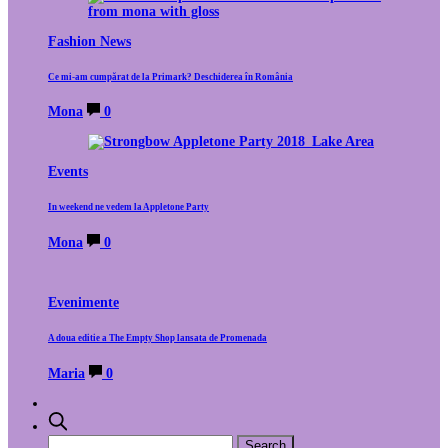
Fashion News
Ce mi-am cumpărat de la Primark? Deschiderea în România
Mona
0
Events
In weekend ne vedem la Appletone Party
Mona
0
Evenimente
A doua editie a The Empty Shop lansata de Promenada
Maria
0