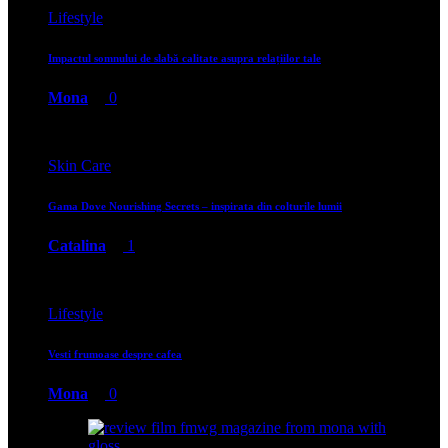
Lifestyle
Impactul somnului de slabă calitate asupra relațiilor tale
Mona
0
Skin Care
Gama Dove Nourishing Secrets – inspirata din colturile lumii
Catalina
1
Lifestyle
Vesti frumoase despre cafea
Mona
0