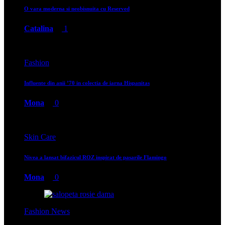
O vara moderna si neobisnuita cu Reserved
Catalina
1
Fashion
Influente din anii ’70 in colectia de iarna Hispanitas
Mona
0
Skin Care
Nivea a lansat bifazicul ROZ inspirat de pasarile Flamingo
Mona
0
Fashion News