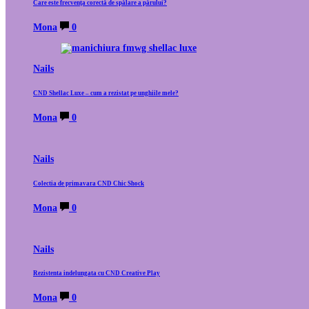
Care este frecvența corectă de spălare a părului?
Mona
0
Nails
CND Shellac Luxe – cum a rezistat pe unghiile mele?
Mona
0
Nails
Colectia de primavara CND Chic Shock
Mona
0
Nails
Rezistenta indelungata cu CND Creative Play
Mona
0