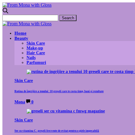
Home
Beauty
Skin Care
Make-up
Hair Care
Nails
Parfumuri
Skin Care
Rutina de îngrijire a tenului: 10 greșeli care te costa timp, bani și rezultate
Mona
0
Skin Care
Ser cu vitamina C: greșeli frecvente de evitat pentru o piele impecabilă