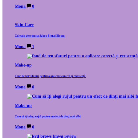
Mona
0
Skin Care
Colectia de toamna Sabon Floral Bloom
Mona
1
Make-up
Fond de ten: Sfaturi pentru o aplicare corectă și rezistență
Mona
0
Make-up
Cum să îți alegi rujul pentru un efect de dinți mai albi
Mona
0