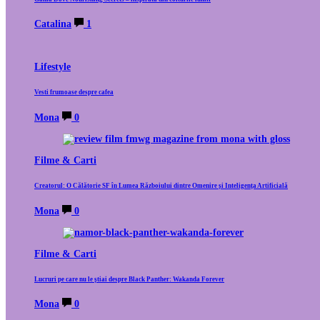
Catalina
1
Lifestyle
Vesti frumoase despre cafea
Mona
0
Filme & Carti
Creatorul: O Călătorie SF în Lumea Războiului dintre Omenire și Inteligența Artificială
Mona
0
Filme & Carti
Lucruri pe care nu le știai despre Black Panther: Wakanda Forever
Mona
0