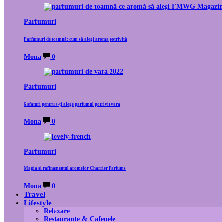
Parfumuri
Parfumuri de toamnă: cum să alegi aroma potrivită
Mona
0
Parfumuri
6 sfaturi pentru a-ți alege parfumul potrivit vara
Mona
0
Parfumuri
Magia si rafinamentul aromelor Charrier Parfums
Mona
0
Travel
Lifestyle
Relaxare
Restaurante & Cafenele