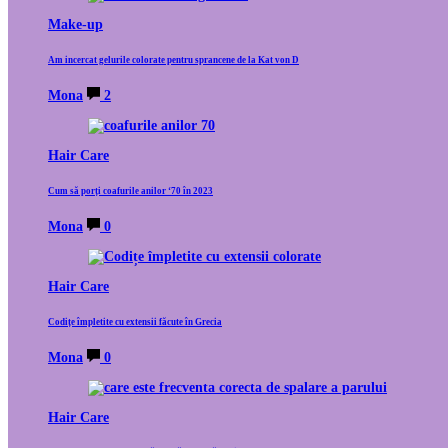
Make-up
Am incercat gelurile colorate pentru sprancene de la Kat von D
Mona
2
Hair Care
Cum să porți coafurile anilor ‘70 în 2023
Mona
0
Hair Care
Codițe împletite cu extensii făcute în Grecia
Mona
0
Hair Care