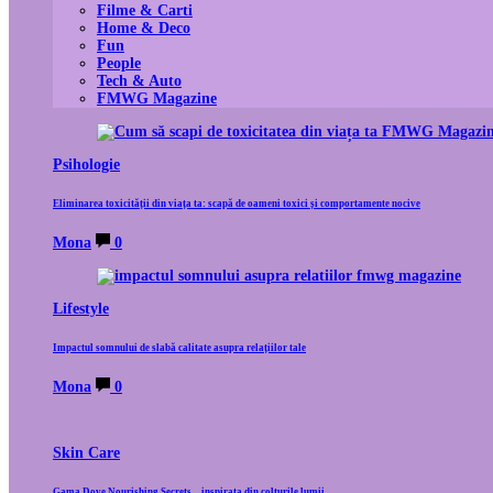
Filme & Carti
Home & Deco
Fun
People
Tech & Auto
FMWG Magazine
Psihologie
Eliminarea toxicității din viața ta: scapă de oameni toxici și comportamente nocive
Mona
0
Lifestyle
Impactul somnului de slabă calitate asupra relațiilor tale
Mona
0
Skin Care
Gama Dove Nourishing Secrets – inspirata din colturile lumii