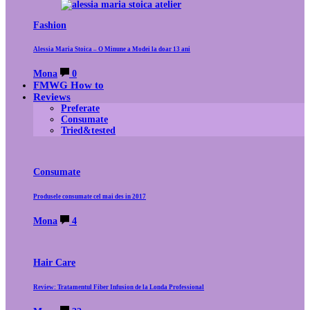
Fashion
Alessia Maria Stoica – O Minune a Modei la doar 13 ani
Mona
0
FMWG How to
Reviews
Preferate
Consumate
Tried&tested
Consumate
Produsele consumate cel mai des in 2017
Mona
4
Hair Care
Review: Tratamentul Fiber Infusion de la Londa Professional