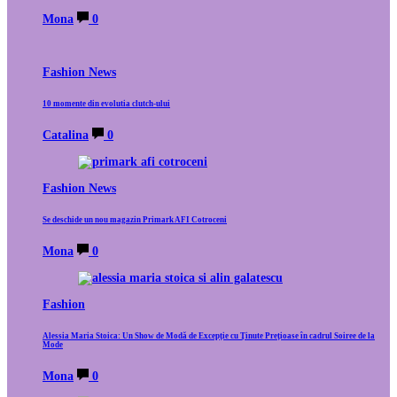
Mona
0
Fashion News
10 momente din evolutia clutch-ului
Catalina
0
Fashion News
Se deschide un nou magazin Primark AFI Cotroceni
Mona
0
Fashion
Alessia Maria Stoica: Un Show de Modă de Excepție cu Ținute Prețioase în cadrul Soiree de la
Mode
Mona
0