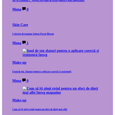
Ser cu vitamina C: greșeli frecvente de evitat pentru o piele impecabilă
Mona
0
Skin Care
Colectia de toamna Sabon Floral Bloom
Mona
1
Make-up
Fond de ten: Sfaturi pentru o aplicare corectă și rezistență
Mona
0
Make-up
Cum să îți alegi rujul pentru un efect de dinți mai albi