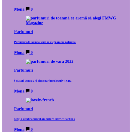
Mona
0
Parfumuri
Parfumuri de toamnă: cum să alegi aroma potrivită
Mona
0
Parfumuri
6 sfaturi pentru a-ți alege parfumul potrivit vara
Mona
0
Parfumuri
Magia si rafinamentul aromelor Charrier Parfums
Mona
0