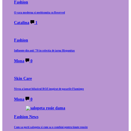
Fashion
O vara moderna si neobisnuita cu Reserved
Catalina
1
Fashion
Influente din anii ’70 in colectia de iarna Hispanitas
Mona
0
Skin Care
Nivea a lansat bifazicul ROZ inspirat de pasarile Flamingo
Mona
0
Fashion News
Cum sa porti salopeta si cum sa o combini pentru tinute reusite