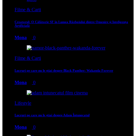
Filme & Carti
Creatorul: O Călătorie SF în Lumea Războiului dintre Omenire și Inteligența
Artificială
Mona
0
Filme & Carti
Lucruri pe care nu le știai despre Black Panther: Wakanda Forever
Mona
0
Lifestyle
Lucruri pe care nu le știai despre Adam Întunecatul
Mona
0