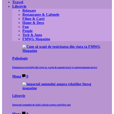
Travel
Lifestyle
Relaxare
Restaurante & Cafenele
Filme & Carti
Home & Deco
Fun
People
Tech & Auto
FMWG Magazine
Psihologie
Eliminarea toxicității din viața ta: scapă de oameni toxici și comportamente nocive
Mona
0
Lifestyle
Impactul somnului de slabă calitate asupra relațiilor tale
Mona
0