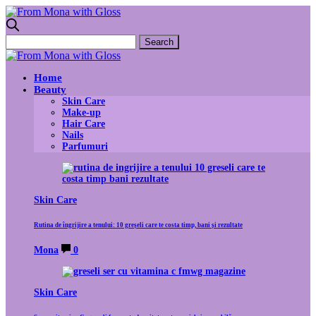
Home
Beauty
Skin Care
Make-up
Hair Care
Nails
Parfumuri
Skin Care
Rutina de îngrijire a tenului: 10 greșeli care te costa timp, bani și rezultate
Mona
0
Skin Care