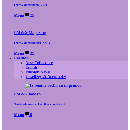
FMWG Magazine Mai 2014
Mona
25
FMWG Magazine
FMWG Magazine Aprilie 2014
Mona
35
Fashion
New Collections
Trends
Fashion News
Jewellery & Accessories
FMWG how to
Tendinte de toamna: Rochiile cu imprimeuri
Mona
0