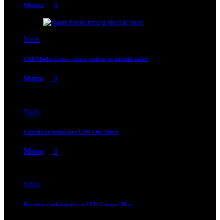
Mona
0
Nails
CND Shellac Luxe – cum a rezistat pe unghiile mele?
Mona
0
Nails
Colectia de primavara CND Chic Shock
Mona
0
Nails
Rezistenta indelungata cu CND Creative Play