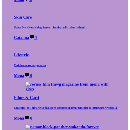
Skin Care
Gama Dove Nourishing Secrets – inspirata din colturile lumii
Catalina
1
Lifestyle
Vesti frumoase despre cafea
Mona
0
Filme & Carti
Creatorul: O Călătorie SF în Lumea Războiului dintre Omenire și Inteligența Artificială
Mona
0