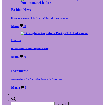
Fashion News
Ce mi-am cumpărat de la Primark? Deschiderea în România
Mona
0
Events
In weekend ne vedem la Appletone Party
Mona
0
Evenimente
A doua editie a The Empty Shop lansata de Promenada
Maria
0