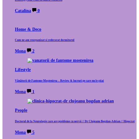
Catalina
0
Home & Deco
Cum ne-am reorganizat si redecorat dormitorul
Mona
2
Lifestyle
Vânătorii de Fantome Moștenirea – Review & lucruri pe care nu le știai
Mona
1
People
Doctorul de la Neurologie care are probleme cu nervii // Dr Clujeanu Bogdan-Adrian // Hipocrat
Mona
5