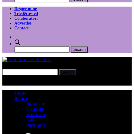
Despre mine
Tried&tested
Colaboratori
Advertise
Contact
Home
Beauty
Skin Care
Make-up
Hair Care
Nails
Parfumuri