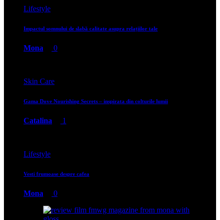
Lifestyle
Impactul somnului de slabă calitate asupra relațiilor tale
Mona
0
Skin Care
Gama Dove Nourishing Secrets – inspirata din colturile lumii
Catalina
1
Lifestyle
Vesti frumoase despre cafea
Mona
0