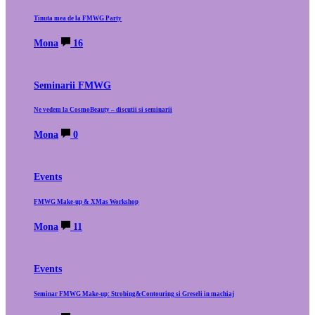
Tinuta mea de la FMWG Party
Mona
16
Seminarii FMWG
Ne vedem la CosmoBeauty – discutii si seminarii
Mona
0
Events
FMWG Make-up & XMas Workshop
Mona
11
Events
Seminar FMWG Make-up: Strobing&Contouring si Greseli in machiaj