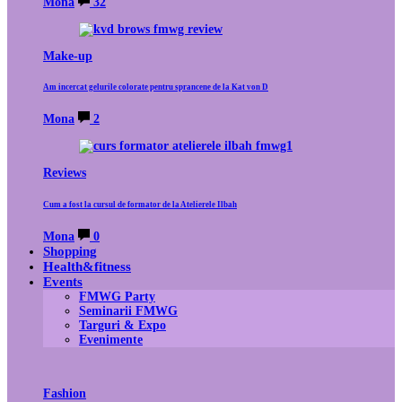
Mona
32
Make-up
Am incercat gelurile colorate pentru sprancene de la Kat von D
Mona
2
Reviews
Cum a fost la cursul de formator de la Atelierele Ilbah
Mona
0
Shopping
Health&fitness
Events
FMWG Party
Seminarii FMWG
Targuri & Expo
Evenimente
Fashion