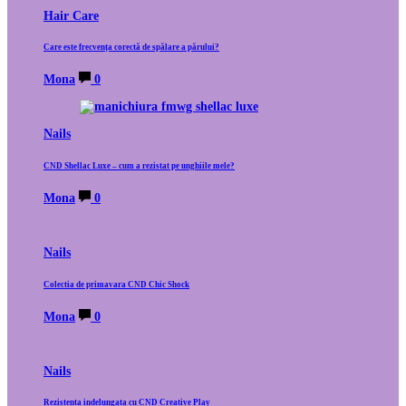
Hair Care
Care este frecvența corectă de spălare a părului?
Mona
0
Nails
CND Shellac Luxe – cum a rezistat pe unghiile mele?
Mona
0
Nails
Colectia de primavara CND Chic Shock
Mona
0
Nails
Rezistenta indelungata cu CND Creative Play