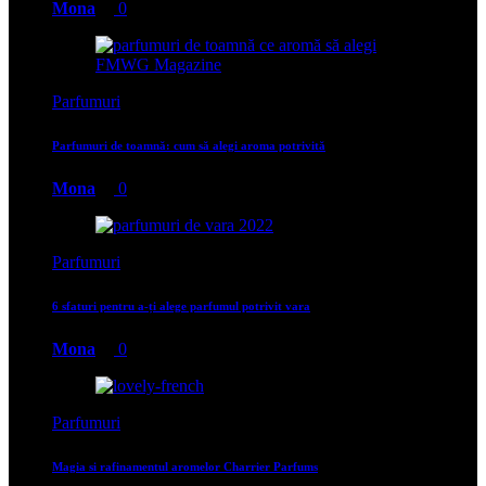
Mona
0
Parfumuri
Parfumuri de toamnă: cum să alegi aroma potrivită
Mona
0
Parfumuri
6 sfaturi pentru a-ți alege parfumul potrivit vara
Mona
0
Parfumuri
Magia si rafinamentul aromelor Charrier Parfums