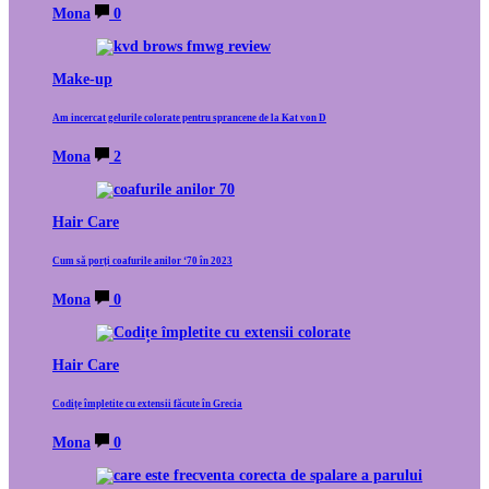
Mona
0
Make-up
Am incercat gelurile colorate pentru sprancene de la Kat von D
Mona
2
Hair Care
Cum să porți coafurile anilor ‘70 în 2023
Mona
0
Hair Care
Codițe împletite cu extensii făcute în Grecia
Mona
0