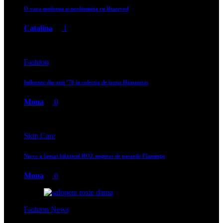
O vara moderna si neobisnuita cu Reserved
Catalina
1
Fashion
Influente din anii ’70 in colectia de iarna Hispanitas
Mona
0
Skin Care
Nivea a lansat bifazicul ROZ inspirat de pasarile Flamingo
Mona
0
Fashion News