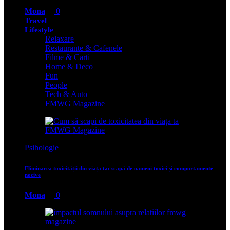
Mona
0
Travel
Lifestyle
Relaxare
Restaurante & Cafenele
Filme & Carti
Home & Deco
Fun
People
Tech & Auto
FMWG Magazine
Psihologie
Eliminarea toxicității din viața ta: scapă de oameni toxici și comportamente
nocive
Mona
0