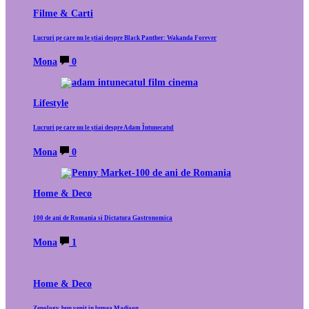
Filme & Carti
Lucruri pe care nu le știai despre Black Panther: Wakanda Forever
Mona
0
Lifestyle
Lucruri pe care nu le știai despre Adam Întunecatul
Mona
0
Home & Deco
100 de ani de Romania si Dictatura Gastronomica
Mona
1
Home & Deco
Zenology, bun venit in lumea Madison