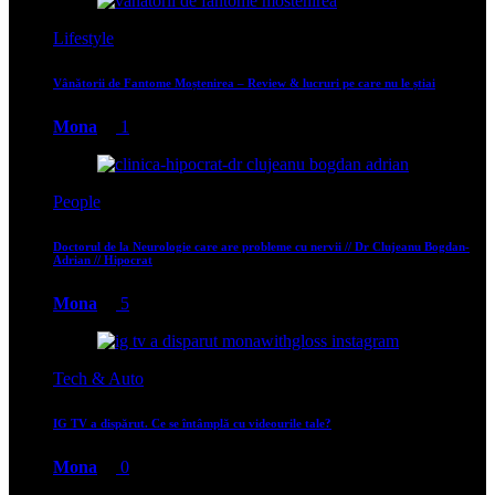
Lifestyle
Vânătorii de Fantome Moștenirea – Review & lucruri pe care nu le știai
Mona
1
People
Doctorul de la Neurologie care are probleme cu nervii // Dr Clujeanu Bogdan-
Adrian // Hipocrat
Mona
5
Tech & Auto
IG TV a dispărut. Ce se întâmplă cu videourile tale?
Mona
0