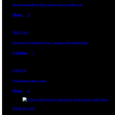
Impactul somnului de slabă calitate asupra relațiilor tale
Mona
0
Skin Care
Gama Dove Nourishing Secrets – inspirata din colturile lumii
Catalina
1
Lifestyle
Vesti frumoase despre cafea
Mona
0
Filme & Carti