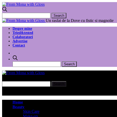
Un rasfat de la Dove cu fistic si magnolie
Despre mine
Tried&tested
Colaboratori
Advertise
Contact
Home
Beauty
Skin Care
Make-up