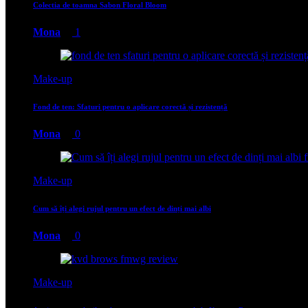
Colectia de toamna Sabon Floral Bloom
Mona
1
Make-up
Fond de ten: Sfaturi pentru o aplicare corectă și rezistență
Mona
0
Make-up
Cum să îți alegi rujul pentru un efect de dinți mai albi
Mona
0
Make-up