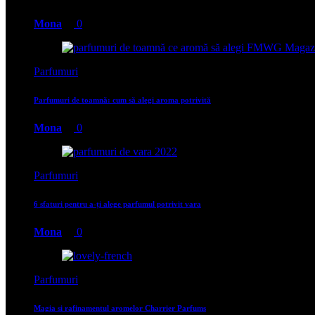
Mona
0
Parfumuri
Parfumuri de toamnă: cum să alegi aroma potrivită
Mona
0
Parfumuri
6 sfaturi pentru a-ți alege parfumul potrivit vara
Mona
0
Parfumuri
Magia si rafinamentul aromelor Charrier Parfums