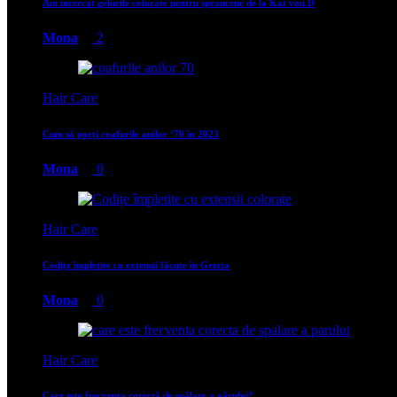
Am incercat gelurile colorate pentru sprancene de la Kat von D
Mona
2
Hair Care
Cum să porți coafurile anilor ‘70 în 2023
Mona
0
Hair Care
Codițe împletite cu extensii făcute în Grecia
Mona
0
Hair Care
Care este frecvența corectă de spălare a părului?