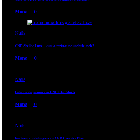
Mona
0
Nails
CND Shellac Luxe – cum a rezistat pe unghiile mele?
Mona
0
Nails
Colectia de primavara CND Chic Shock
Mona
0
Nails
Rezistenta indelungata cu CND Creative Play