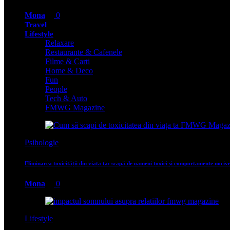
Mona
0
Travel
Lifestyle
Relaxare
Restaurante & Cafenele
Filme & Carti
Home & Deco
Fun
People
Tech & Auto
FMWG Magazine
Psihologie
Eliminarea toxicității din viața ta: scapă de oameni toxici și comportamente nociv
Mona
0
Lifestyle