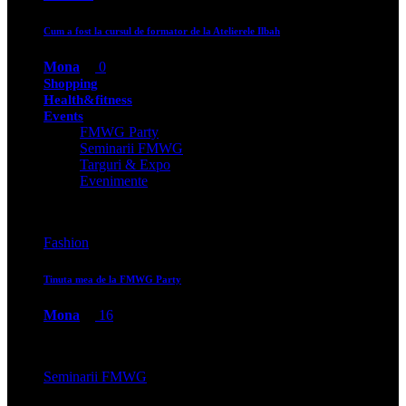
Cum a fost la cursul de formator de la Atelierele Ilbah
Mona
0
Shopping
Health&fitness
Events
FMWG Party
Seminarii FMWG
Targuri & Expo
Evenimente
Fashion
Tinuta mea de la FMWG Party
Mona
16
Seminarii FMWG