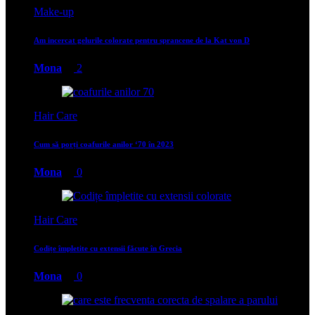
Make-up
Am incercat gelurile colorate pentru sprancene de la Kat von D
Mona
2
Hair Care
Cum să porți coafurile anilor ‘70 în 2023
Mona
0
Hair Care
Codițe împletite cu extensii făcute în Grecia
Mona
0