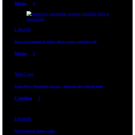
Mona
0
Lifestyle
Impactul somnului de slabă calitate asupra relațiilor tale
Mona
0
Skin Care
Gama Dove Nourishing Secrets – inspirata din colturile lumii
Catalina
1
Lifestyle
Vesti frumoase despre cafea