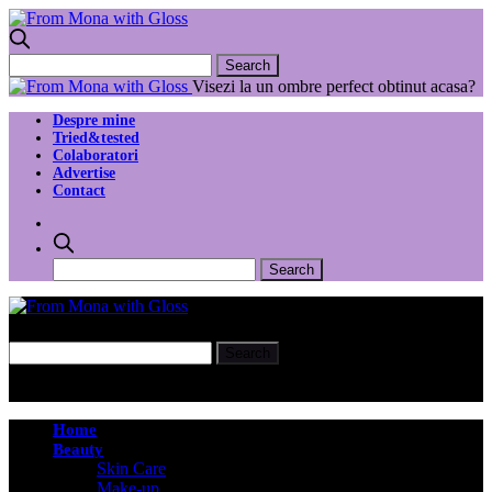
Visezi la un ombre perfect obtinut acasa?
Despre mine
Tried&tested
Colaboratori
Advertise
Contact
Home
Beauty
Skin Care
Make-up