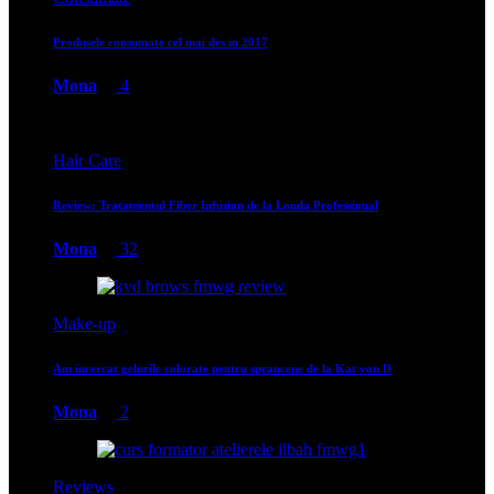
Produsele consumate cel mai des in 2017
Mona
4
Hair Care
Review: Tratamentul Fiber Infusion de la Londa Professional
Mona
32
Make-up
Am incercat gelurile colorate pentru sprancene de la Kat von D
Mona
2
Reviews