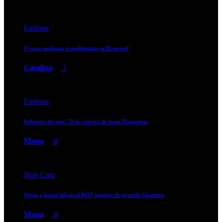
Fashion
O vara moderna si neobisnuita cu Reserved
Catalina
1
Fashion
Influente din anii ’70 in colectia de iarna Hispanitas
Mona
0
Skin Care
Nivea a lansat bifazicul ROZ inspirat de pasarile Flamingo
Mona
0