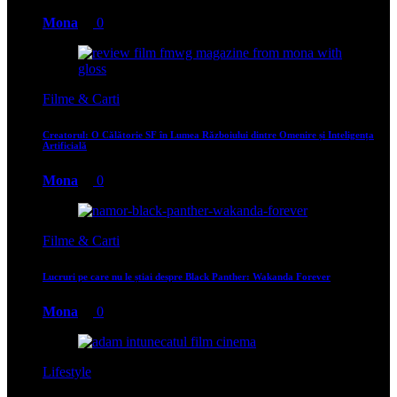
Mona
0
Filme & Carti
Creatorul: O Călătorie SF în Lumea Războiului dintre Omenire și Inteligența
Artificială
Mona
0
Filme & Carti
Lucruri pe care nu le știai despre Black Panther: Wakanda Forever
Mona
0
Lifestyle