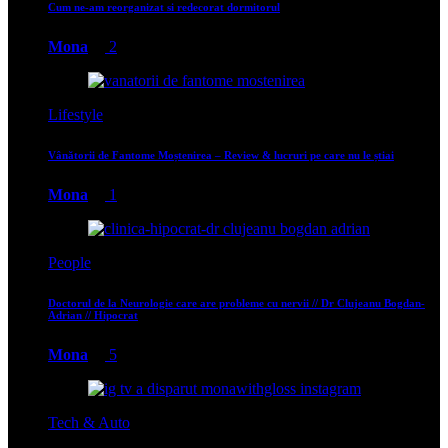
Cum ne-am reorganizat si redecorat dormitorul
Mona
2
Lifestyle
Vânătorii de Fantome Moștenirea – Review & lucruri pe care nu le știai
Mona
1
People
Doctorul de la Neurologie care are probleme cu nervii // Dr Clujeanu Bogdan-
Adrian // Hipocrat
Mona
5
Tech & Auto