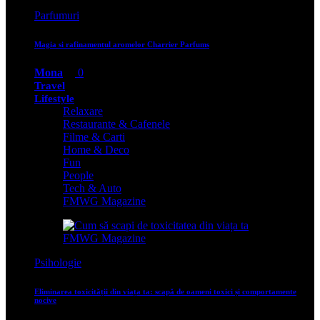
Parfumuri
Magia si rafinamentul aromelor Charrier Parfums
Mona
0
Travel
Lifestyle
Relaxare
Restaurante & Cafenele
Filme & Carti
Home & Deco
Fun
People
Tech & Auto
FMWG Magazine
Psihologie
Eliminarea toxicității din viața ta: scapă de oameni toxici și comportamente
nocive