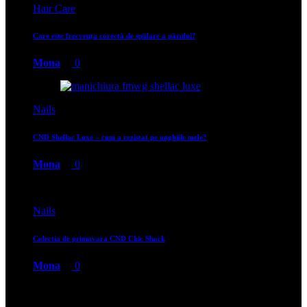
Hair Care
Care este frecvența corectă de spălare a părului?
Mona
0
Nails
CND Shellac Luxe – cum a rezistat pe unghiile mele?
Mona
0
Nails
Colectia de primavara CND Chic Shock
Mona
0