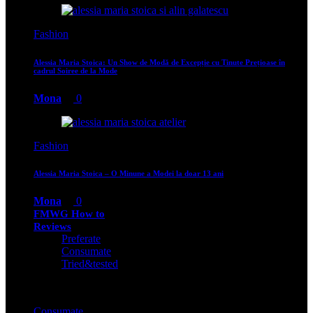
Fashion
Alessia Maria Stoica: Un Show de Modă de Excepție cu Ținute Prețioase în
cadrul Soiree de la Mode
Mona
0
Fashion
Alessia Maria Stoica – O Minune a Modei la doar 13 ani
Mona
0
FMWG How to
Reviews
Preferate
Consumate
Tried&tested
Consumate