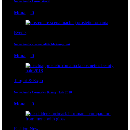
Ne vedem la CosmoWorld
Mona
0
Events
Ne vedem la a sasea editie Make-up Fest
Mona
0
Targuri & Expo
Ne vedem la Cosmetics Beauty Hair 2018
Mona
0
Fashion News