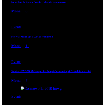
Ne vedem la CosmoBeauty – discutii si seminarii
Mona
0
Events
FMWG Make-up & XMas Workshop
Mona
11
Events
Seminar FMWG Make-up: Strobing&Contouring si Greseli in machiaj
Mona
7
Events