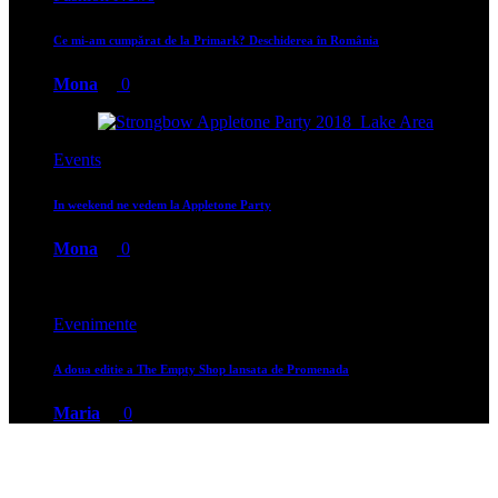
Ce mi-am cumpărat de la Primark? Deschiderea în România
Mona
0
Events
In weekend ne vedem la Appletone Party
Mona
0
Evenimente
A doua editie a The Empty Shop lansata de Promenada
Maria
0