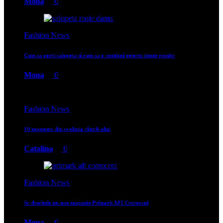
Mona
0
Fashion News
Cum sa porti salopeta si cum sa o combini pentru tinute reusite
Mona
0
Fashion News
10 momente din evolutia clutch-ului
Catalina
0
Fashion News
Se deschide un nou magazin Primark AFI Cotroceni
Mona
0