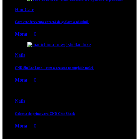
Hair Care
Care este frecvența corectă de spălare a părului?
Mona
0
Nails
CND Shellac Luxe – cum a rezistat pe unghiile mele?
Mona
0
Nails
Colectia de primavara CND Chic Shock
Mona
0