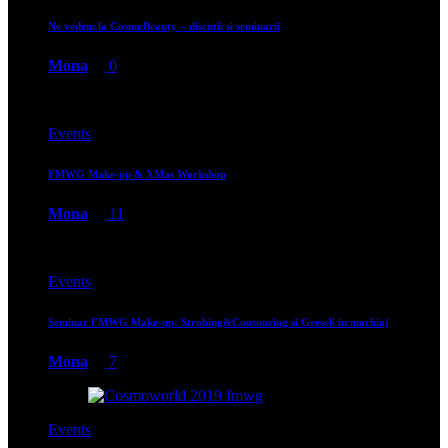
Ne vedem la CosmoBeauty – discutii si seminarii
Mona
0
Events
FMWG Make-up & XMas Workshop
Mona
11
Events
Seminar FMWG Make-up: Strobing&Contouring si Greseli in machiaj
Mona
7
Events