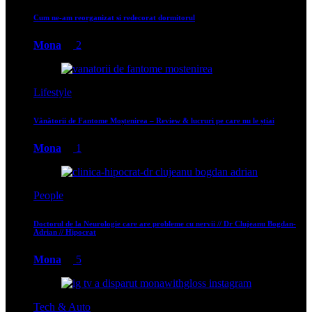
Cum ne-am reorganizat si redecorat dormitorul
Mona
2
Lifestyle
Vânătorii de Fantome Moștenirea – Review & lucruri pe care nu le știai
Mona
1
People
Doctorul de la Neurologie care are probleme cu nervii // Dr Clujeanu Bogdan-
Adrian // Hipocrat
Mona
5
Tech & Auto