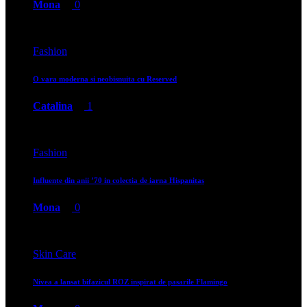
Mona
0
Fashion
O vara moderna si neobisnuita cu Reserved
Catalina
1
Fashion
Influente din anii ’70 in colectia de iarna Hispanitas
Mona
0
Skin Care
Nivea a lansat bifazicul ROZ inspirat de pasarile Flamingo