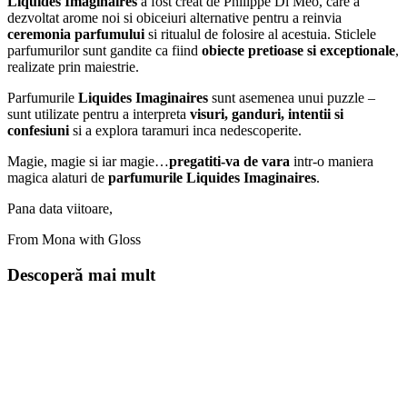
Liquides Imaginaires
a fost creat de Philippe Di Meo, care a
dezvoltat arome noi si obiceiuri alternative pentru a reinvia
ceremonia parfumului
si ritualul de folosire al acestuia. Sticlele
parfumurilor sunt gandite ca fiind
obiecte pretioase si exceptionale
,
realizate prin maiestrie.
Parfumurile
Liquides Imaginaires
sunt asemenea unui puzzle –
sunt utilizate pentru a interpreta
visuri, ganduri, intentii si
confesiuni
si a explora taramuri inca nedescoperite.
Magie, magie si iar magie…
pregatiti-va de vara
intr-o maniera
magica alaturi de
parfumurile
Liquides Imaginaires
.
Pana data viitoare,
From Mona with Gloss
Descoperă mai mult