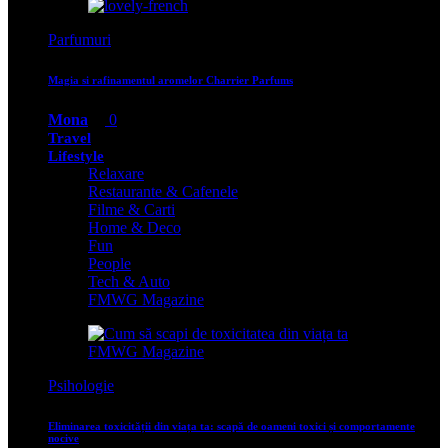
Parfumuri
Magia si rafinamentul aromelor Charrier Parfums
Mona
0
Travel
Lifestyle
Relaxare
Restaurante & Cafenele
Filme & Carti
Home & Deco
Fun
People
Tech & Auto
FMWG Magazine
Psihologie
Eliminarea toxicității din viața ta: scapă de oameni toxici și comportamente
nocive