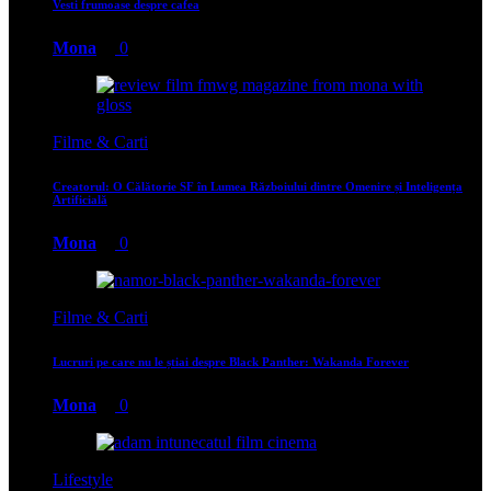
Vesti frumoase despre cafea
Mona
0
Filme & Carti
Creatorul: O Călătorie SF în Lumea Războiului dintre Omenire și Inteligența
Artificială
Mona
0
Filme & Carti
Lucruri pe care nu le știai despre Black Panther: Wakanda Forever
Mona
0
Lifestyle