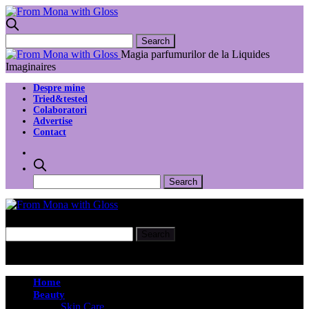
Magia parfumurilor de la Liquides
Imaginaires
Despre mine
Tried&tested
Colaboratori
Advertise
Contact
Home
Beauty
Skin Care