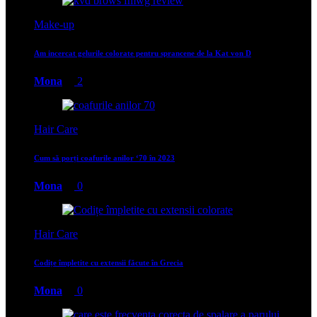
Make-up
Am incercat gelurile colorate pentru sprancene de la Kat von D
Mona
2
Hair Care
Cum să porți coafurile anilor ‘70 în 2023
Mona
0
Hair Care
Codițe împletite cu extensii făcute în Grecia
Mona
0