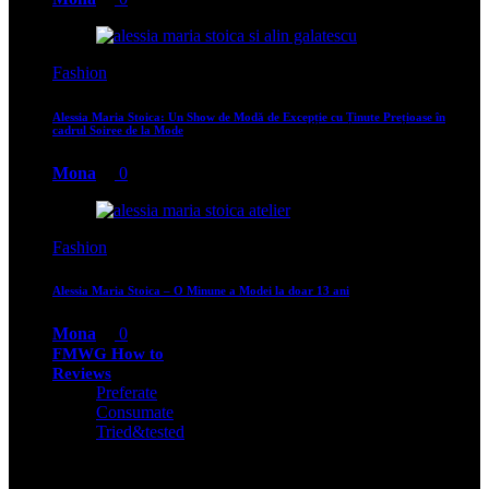
Fashion
Alessia Maria Stoica: Un Show de Modă de Excepție cu Ținute Prețioase în
cadrul Soiree de la Mode
Mona
0
Fashion
Alessia Maria Stoica – O Minune a Modei la doar 13 ani
Mona
0
FMWG How to
Reviews
Preferate
Consumate
Tried&tested