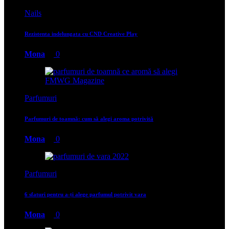
Nails
Rezistenta indelungata cu CND Creative Play
Mona
0
Parfumuri
Parfumuri de toamnă: cum să alegi aroma potrivită
Mona
0
Parfumuri
6 sfaturi pentru a-ți alege parfumul potrivit vara
Mona
0