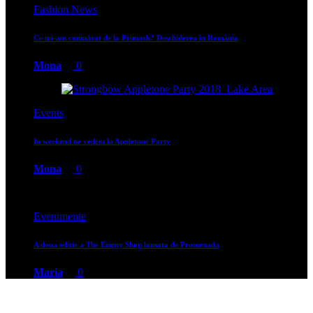
Fashion News
Ce mi-am cumpărat de la Primark? Deschiderea în România
Mona
0
Events
In weekend ne vedem la Appletone Party
Mona
0
Evenimente
A doua editie a The Empty Shop lansata de Promenada
Maria
0