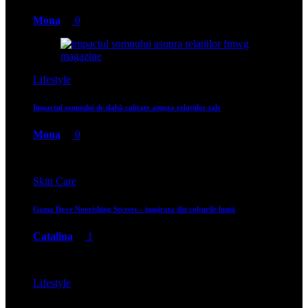
Mona
0
Lifestyle
Impactul somnului de slabă calitate asupra relațiilor tale
Mona
0
Skin Care
Gama Dove Nourishing Secrets – inspirata din colturile lumii
Catalina
1
Lifestyle