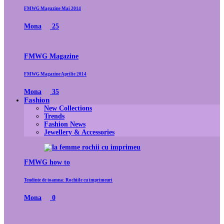
FMWG Magazine Mai 2014
Mona
25
FMWG Magazine
FMWG Magazine Aprilie 2014
Mona
35
Fashion
New Collections
Trends
Fashion News
Jewellery & Accessories
FMWG how to
Tendinte de toamna: Rochiile cu imprimeuri
Mona
0