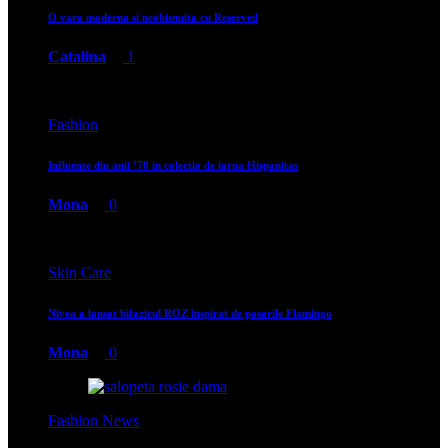
O vara moderna si neobisnuita cu Reserved
Catalina
1
Fashion
Influente din anii ’70 in colectia de iarna Hispanitas
Mona
0
Skin Care
Nivea a lansat bifazicul ROZ inspirat de pasarile Flamingo
Mona
0
Fashion News