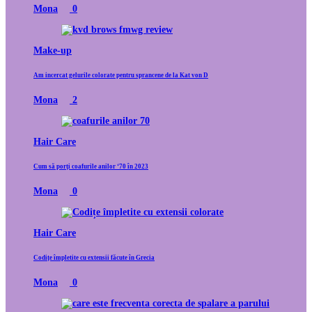
Mona
0
Make-up
Am incercat gelurile colorate pentru sprancene de la Kat von D
Mona
2
Hair Care
Cum să porți coafurile anilor ‘70 în 2023
Mona
0
Hair Care
Codițe împletite cu extensii făcute în Grecia
Mona
0