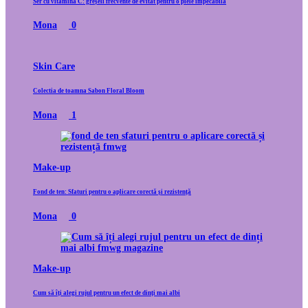
Ser cu vitamina C: greșeli frecvente de evitat pentru o piele impecabilă
Mona
0
Skin Care
Colectia de toamna Sabon Floral Bloom
Mona
1
Make-up
Fond de ten: Sfaturi pentru o aplicare corectă și rezistență
Mona
0
Make-up
Cum să îți alegi rujul pentru un efect de dinți mai albi