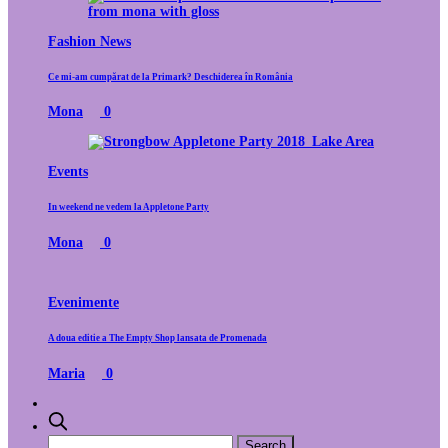
Fashion News
Ce mi-am cumpărat de la Primark? Deschiderea în România
Mona
0
Events
In weekend ne vedem la Appletone Party
Mona
0
Evenimente
A doua editie a The Empty Shop lansata de Promenada
Maria
0