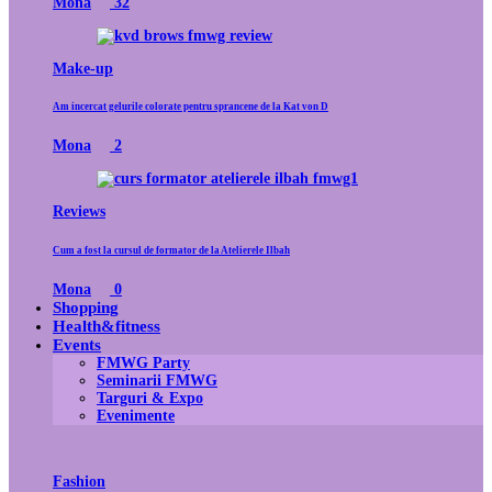
Mona
32
Make-up
Am incercat gelurile colorate pentru sprancene de la Kat von D
Mona
2
Reviews
Cum a fost la cursul de formator de la Atelierele Ilbah
Mona
0
Shopping
Health&fitness
Events
FMWG Party
Seminarii FMWG
Targuri & Expo
Evenimente
Fashion