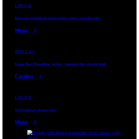
Lifestyle
Impactul somnului de slabă calitate asupra relațiilor tale
Mona
0
Skin Care
Gama Dove Nourishing Secrets – inspirata din colturile lumii
Catalina
1
Lifestyle
Vesti frumoase despre cafea
Mona
0