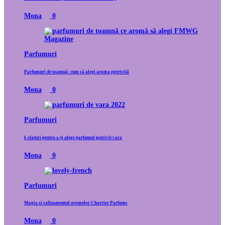
Mona
0
Parfumuri
Parfumuri de toamnă: cum să alegi aroma potrivită
Mona
0
Parfumuri
6 sfaturi pentru a-ți alege parfumul potrivit vara
Mona
0
Parfumuri
Magia si rafinamentul aromelor Charrier Parfums
Mona
0