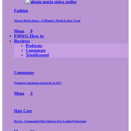
Fashion
Alessia Maria Stoica – O Minune a Modei la doar 13 ani
Mona
0
FMWG How to
Reviews
Preferate
Consumate
Tried&tested
Consumate
Produsele consumate cel mai des in 2017
Mona
4
Hair Care
Review: Tratamentul Fiber Infusion de la Londa Professional