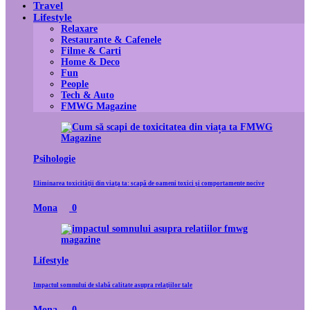
Travel
Lifestyle
Relaxare
Restaurante & Cafenele
Filme & Carti
Home & Deco
Fun
People
Tech & Auto
FMWG Magazine
Psihologie
Eliminarea toxicității din viața ta: scapă de oameni toxici și comportamente nocive
Mona
0
Lifestyle
Impactul somnului de slabă calitate asupra relațiilor tale
Mona
0