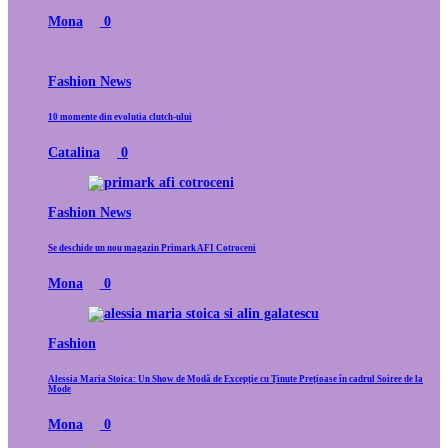
Mona
0
Fashion News
10 momente din evolutia clutch-ului
Catalina
0
Fashion News
Se deschide un nou magazin Primark AFI Cotroceni
Mona
0
Fashion
Alessia Maria Stoica: Un Show de Modă de Excepție cu Ținute Prețioase în cadrul Soiree de la
Mode
Mona
0