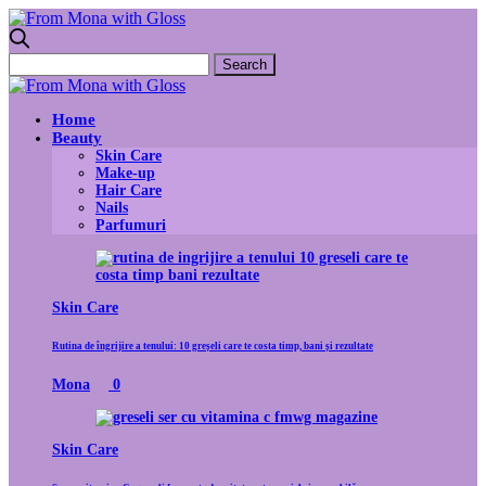
Home
Beauty
Skin Care
Make-up
Hair Care
Nails
Parfumuri
Skin Care
Rutina de îngrijire a tenului: 10 greșeli care te costa timp, bani și rezultate
Mona
0
Skin Care