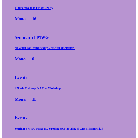
Tinuta mea de la FMWG Party
Mona
16
Seminarii FMWG
Ne vedem la CosmoBeauty – discutii si seminarii
Mona
0
Events
FMWG Make-up & XMas Workshop
Mona
11
Events
Seminar FMWG Make-up: Strobing&Contouring si Greseli in machiaj