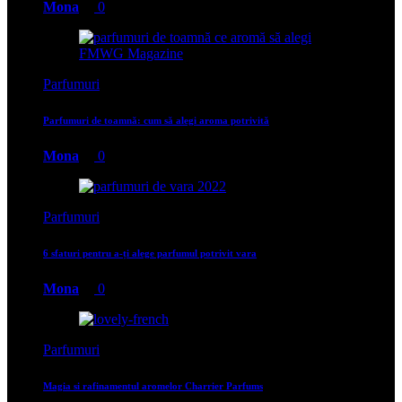
Mona
0
Parfumuri
Parfumuri de toamnă: cum să alegi aroma potrivită
Mona
0
Parfumuri
6 sfaturi pentru a-ți alege parfumul potrivit vara
Mona
0
Parfumuri
Magia si rafinamentul aromelor Charrier Parfums