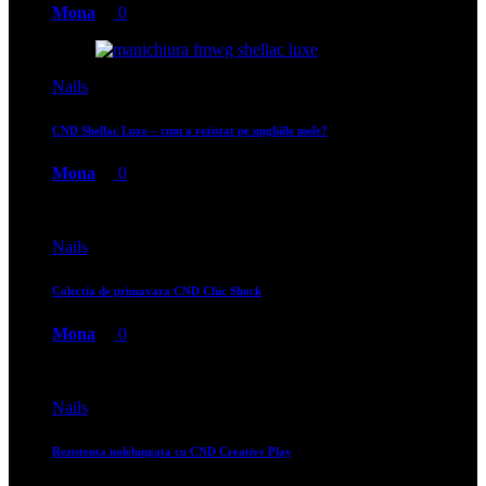
Mona
0
Nails
CND Shellac Luxe – cum a rezistat pe unghiile mele?
Mona
0
Nails
Colectia de primavara CND Chic Shock
Mona
0
Nails
Rezistenta indelungata cu CND Creative Play