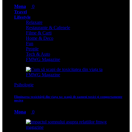
Mona
0
Travel
Lifestyle
Relaxare
Restaurante & Cafenele
Filme & Carti
Home & Deco
Fun
People
Tech & Auto
FMWG Magazine
Psihologie
Eliminarea toxicității din viața ta: scapă de oameni toxici și comportamente
nocive
Mona
0