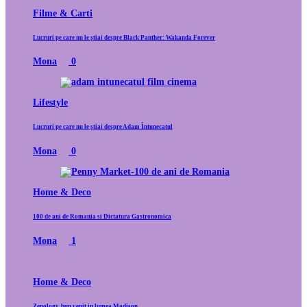
Filme & Carti
Lucruri pe care nu le știai despre Black Panther: Wakanda Forever
Mona
0
Lifestyle
Lucruri pe care nu le știai despre Adam Întunecatul
Mona
0
Home & Deco
100 de ani de Romania si Dictatura Gastronomica
Mona
1
Home & Deco
Zenology, bun venit in lumea Madison