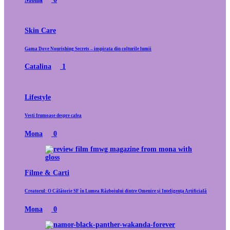
Skin Care
Gama Dove Nourishing Secrets – inspirata din colturile lumii
Catalina
1
Lifestyle
Vesti frumoase despre cafea
Mona
0
Filme & Carti
Creatorul: O Călătorie SF în Lumea Războiului dintre Omenire și Inteligența Artificială
Mona
0