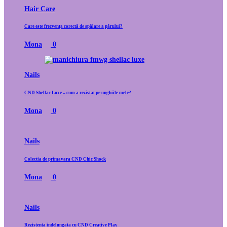
Hair Care
Care este frecvența corectă de spălare a părului?
Mona
0
Nails
CND Shellac Luxe – cum a rezistat pe unghiile mele?
Mona
0
Nails
Colectia de primavara CND Chic Shock
Mona
0
Nails
Rezistenta indelungata cu CND Creative Play