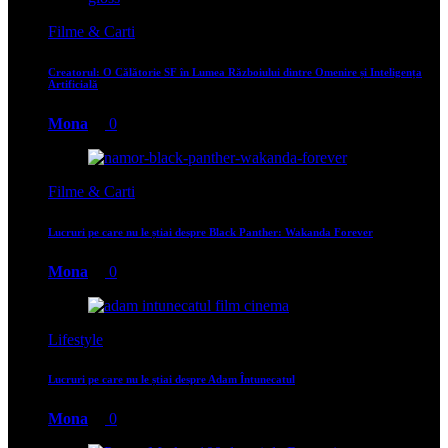
Filme & Carti
Creatorul: O Călătorie SF în Lumea Războiului dintre Omenire și Inteligența
Artificială
Mona
0
Filme & Carti
Lucruri pe care nu le știai despre Black Panther: Wakanda Forever
Mona
0
Lifestyle
Lucruri pe care nu le știai despre Adam Întunecatul
Mona
0