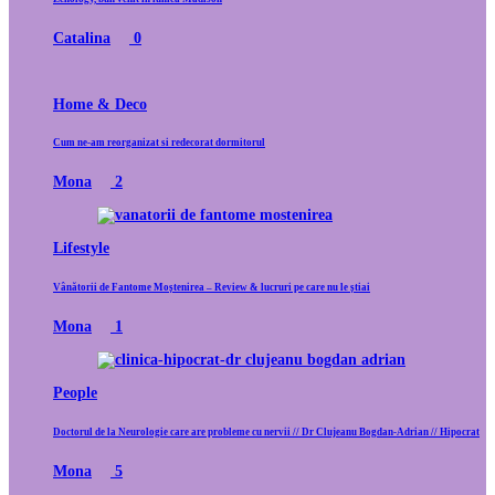
Catalina
0
Home & Deco
Cum ne-am reorganizat si redecorat dormitorul
Mona
2
Lifestyle
Vânătorii de Fantome Moștenirea – Review & lucruri pe care nu le știai
Mona
1
People
Doctorul de la Neurologie care are probleme cu nervii // Dr Clujeanu Bogdan-Adrian // Hipocrat
Mona
5