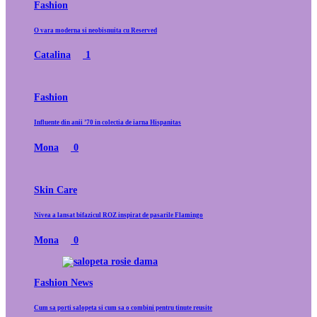
Fashion
O vara moderna si neobisnuita cu Reserved
Catalina
1
Fashion
Influente din anii ’70 in colectia de iarna Hispanitas
Mona
0
Skin Care
Nivea a lansat bifazicul ROZ inspirat de pasarile Flamingo
Mona
0
Fashion News
Cum sa porti salopeta si cum sa o combini pentru tinute reusite