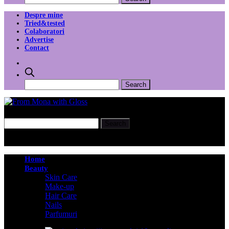
Despre mine
Tried&tested
Colaboratori
Advertise
Contact
Home
Beauty
Skin Care
Make-up
Hair Care
Nails
Parfumuri