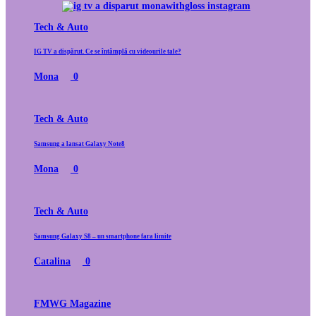
Tech & Auto
IG TV a dispărut. Ce se întâmplă cu videourile tale?
Mona
0
Tech & Auto
Samsung a lansat Galaxy Note8
Mona
0
Tech & Auto
Samsung Galaxy S8 – un smartphone fara limite
Catalina
0
FMWG Magazine