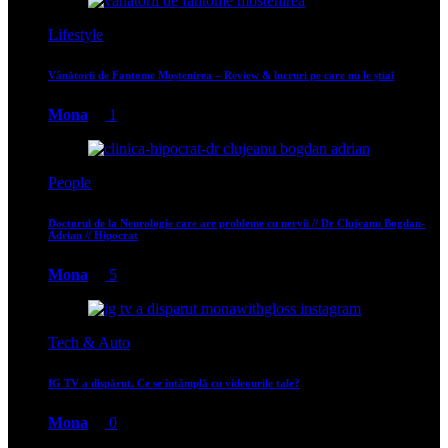
Lifestyle
Vânătorii de Fantome Moștenirea – Review & lucruri pe care nu le știai
Mona
1
People
Doctorul de la Neurologie care are probleme cu nervii // Dr Clujeanu Bogdan-
Adrian // Hipocrat
Mona
5
Tech & Auto
IG TV a dispărut. Ce se întâmplă cu videourile tale?
Mona
0