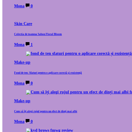
Mona
0
Skin Care
Colectia de toamna Sabon Floral Bloom
Mona
1
Make-up
Fond de ten: Sfaturi pentru o aplicare corectă și rezistență
Mona
0
Make-up
Cum să îți alegi rujul pentru un efect de dinți mai albi
Mona
0