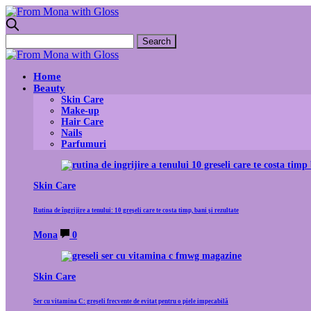
Home
Beauty
Skin Care
Make-up
Hair Care
Nails
Parfumuri
Skin Care
Rutina de îngrijire a tenului: 10 greșeli care te costa timp, bani și rezultate
Mona
0
Skin Care
Ser cu vitamina C: greșeli frecvente de evitat pentru o piele impecabilă