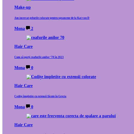
Make-up
Am incercat gelurile colorate pentru sprancene de la Kat von D
Mona
2
Hair Care
Cum să porți coafurile anilor ‘70 în 2023
Mona
0
Hair Care
Codițe împletite cu extensii făcute în Grecia
Mona
0
Hair Care