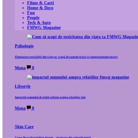
Filme & Carti
Home & Deco
Fun
People
Tech & Auto
FMWG Magazine
Psihologie
Eliminarea toxicității din viața ta: scapă de oameni toxici și comportamente nocive
Mona
0
Lifestyle
Impactul somnului de slabă calitate asupra relațiilor tale
Mona
0
Skin Care
Gama Dove Nourishing Secrets – inspirata din colturile lumii