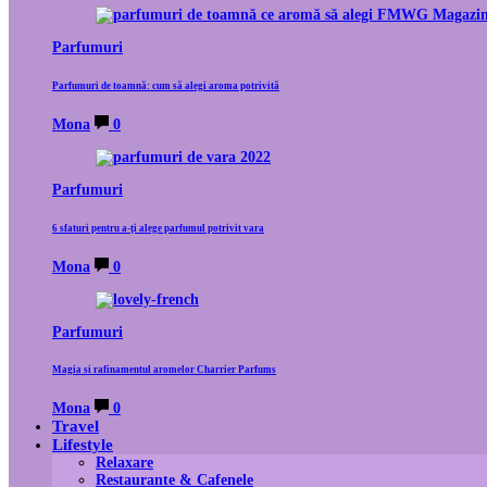
Parfumuri
Parfumuri de toamnă: cum să alegi aroma potrivită
Mona
0
Parfumuri
6 sfaturi pentru a-ți alege parfumul potrivit vara
Mona
0
Parfumuri
Magia si rafinamentul aromelor Charrier Parfums
Mona
0
Travel
Lifestyle
Relaxare
Restaurante & Cafenele