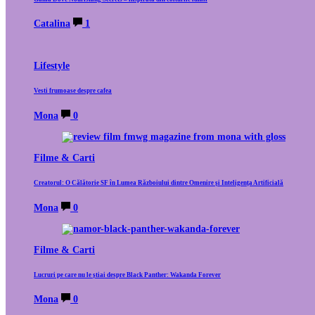
Catalina
1
Lifestyle
Vesti frumoase despre cafea
Mona
0
Filme & Carti
Creatorul: O Călătorie SF în Lumea Războiului dintre Omenire și Inteligența Artificială
Mona
0
Filme & Carti
Lucruri pe care nu le știai despre Black Panther: Wakanda Forever
Mona
0