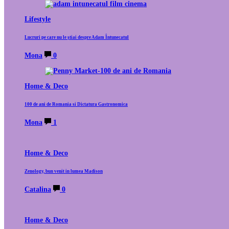
Lifestyle
Lucruri pe care nu le știai despre Adam Întunecatul
Mona
0
Home & Deco
100 de ani de Romania si Dictatura Gastronomica
Mona
1
Home & Deco
Zenology, bun venit in lumea Madison
Catalina
0
Home & Deco