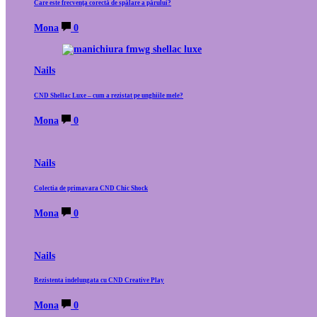
Care este frecvența corectă de spălare a părului?
Mona
0
Nails
CND Shellac Luxe – cum a rezistat pe unghiile mele?
Mona
0
Nails
Colectia de primavara CND Chic Shock
Mona
0
Nails
Rezistenta indelungata cu CND Creative Play
Mona
0