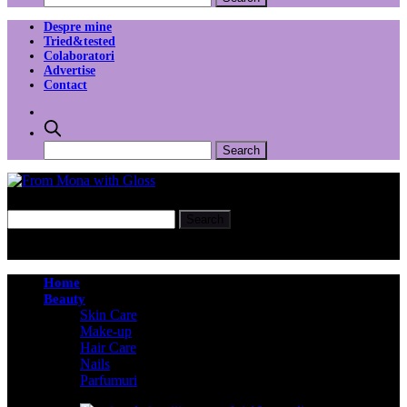
Despre mine
Tried&tested
Colaboratori
Advertise
Contact
Home
Beauty
Skin Care
Make-up
Hair Care
Nails
Parfumuri