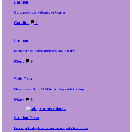
Fashion
O vara moderna si neobisnuita cu Reserved
Catalina
1
Fashion
Influente din anii ’70 in colectia de iarna Hispanitas
Mona
0
Skin Care
Nivea a lansat bifazicul ROZ inspirat de pasarile Flamingo
Mona
0
Fashion News
Cum sa porti salopeta si cum sa o combini pentru tinute reusite