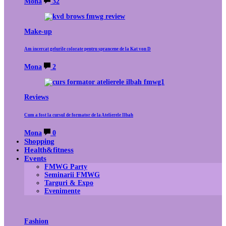
Mona
32
Make-up
Am incercat gelurile colorate pentru sprancene de la Kat von D
Mona
2
Reviews
Cum a fost la cursul de formator de la Atelierele Ilbah
Mona
0
Shopping
Health&fitness
Events
FMWG Party
Seminarii FMWG
Targuri & Expo
Evenimente
Fashion