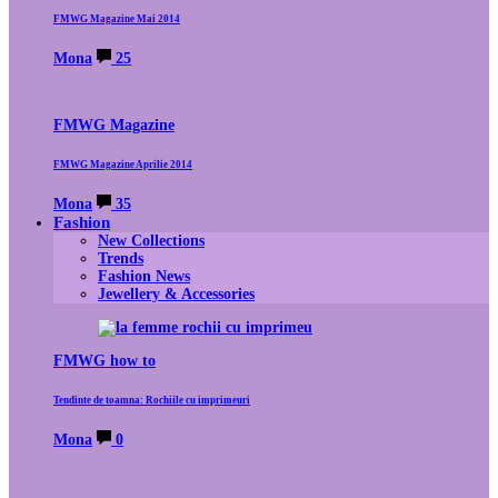
FMWG Magazine Mai 2014
Mona
25
FMWG Magazine
FMWG Magazine Aprilie 2014
Mona
35
Fashion
New Collections
Trends
Fashion News
Jewellery & Accessories
FMWG how to
Tendinte de toamna: Rochiile cu imprimeuri
Mona
0