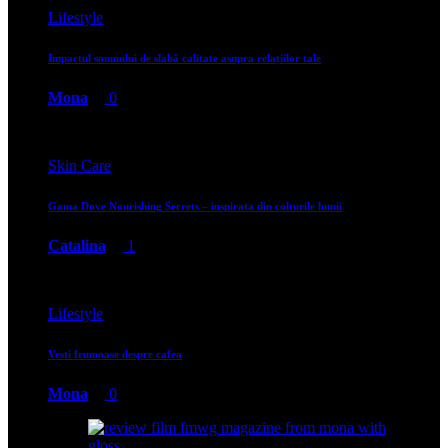
Lifestyle
Impactul somnului de slabă calitate asupra relațiilor tale
Mona
0
Skin Care
Gama Dove Nourishing Secrets – inspirata din colturile lumii
Catalina
1
Lifestyle
Vesti frumoase despre cafea
Mona
0