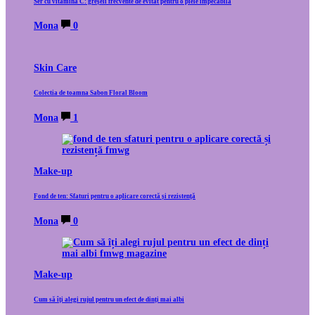
Ser cu vitamina C: greșeli frecvente de evitat pentru o piele impecabilă
Mona
0
Skin Care
Colectia de toamna Sabon Floral Bloom
Mona
1
Make-up
Fond de ten: Sfaturi pentru o aplicare corectă și rezistență
Mona
0
Make-up
Cum să îți alegi rujul pentru un efect de dinți mai albi