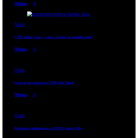
Mona
0
Nails
CND Shellac Luxe – cum a rezistat pe unghiile mele?
Mona
0
Nails
Colectia de primavara CND Chic Shock
Mona
0
Nails
Rezistenta indelungata cu CND Creative Play