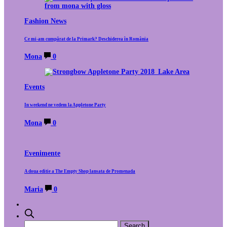
Fashion News
Ce mi-am cumpărat de la Primark? Deschiderea în România
Mona
0
Events
In weekend ne vedem la Appletone Party
Mona
0
Evenimente
A doua editie a The Empty Shop lansata de Promenada
Maria
0