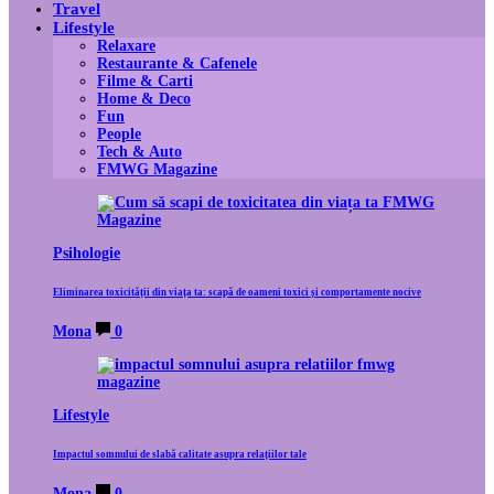
Travel
Lifestyle
Relaxare
Restaurante & Cafenele
Filme & Carti
Home & Deco
Fun
People
Tech & Auto
FMWG Magazine
Psihologie
Eliminarea toxicității din viața ta: scapă de oameni toxici și comportamente nocive
Mona
0
Lifestyle
Impactul somnului de slabă calitate asupra relațiilor tale
Mona
0