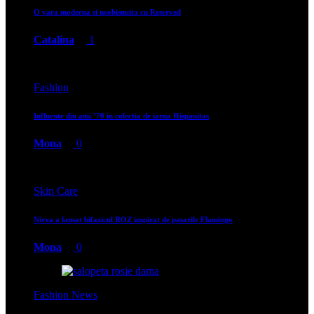
O vara moderna si neobisnuita cu Reserved
Catalina
1
Fashion
Influente din anii ’70 in colectia de iarna Hispanitas
Mona
0
Skin Care
Nivea a lansat bifazicul ROZ inspirat de pasarile Flamingo
Mona
0
Fashion News