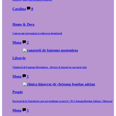
Catalina
0
Home & Deco
Cum ne-am reorganizat si redecorat dormitorul
Mona
2
Lifestyle
Vânătorii de Fantome Moștenirea – Review & lucruri pe care nu le știai
Mona
1
People
Doctorul de la Neurologie care are probleme cu nervii // Dr Clujeanu Bogdan-Adrian // Hipocrat
Mona
5