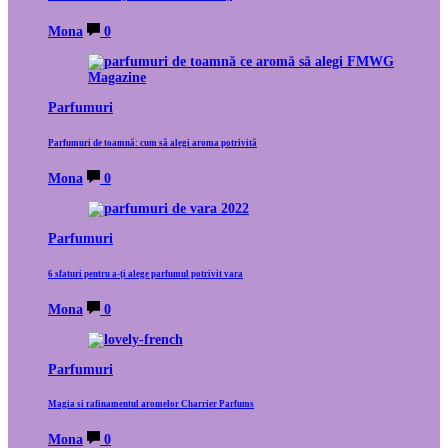
Mona
0
Parfumuri
Parfumuri de toamnă: cum să alegi aroma potrivită
Mona
0
Parfumuri
6 sfaturi pentru a-ți alege parfumul potrivit vara
Mona
0
Parfumuri
Magia si rafinamentul aromelor Charrier Parfums
Mona
0