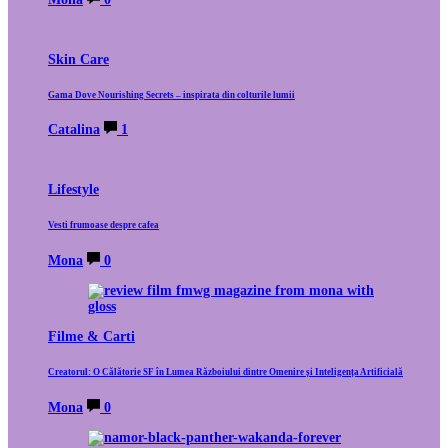
Skin Care
Gama Dove Nourishing Secrets – inspirata din colturile lumii
Catalina
1
Lifestyle
Vesti frumoase despre cafea
Mona
0
Filme & Carti
Creatorul: O Călătorie SF în Lumea Războiului dintre Omenire și Inteligența Artificială
Mona
0