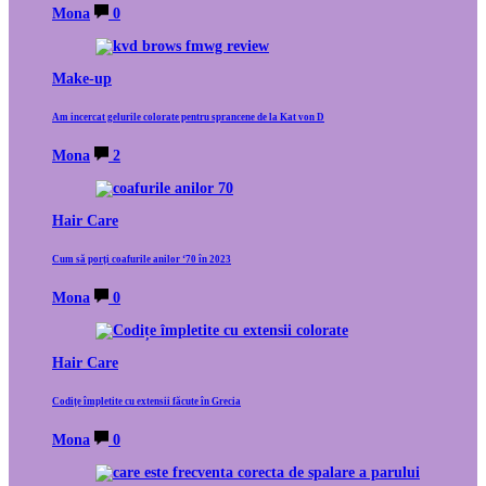
Mona
0
Make-up
Am incercat gelurile colorate pentru sprancene de la Kat von D
Mona
2
Hair Care
Cum să porți coafurile anilor ‘70 în 2023
Mona
0
Hair Care
Codițe împletite cu extensii făcute în Grecia
Mona
0