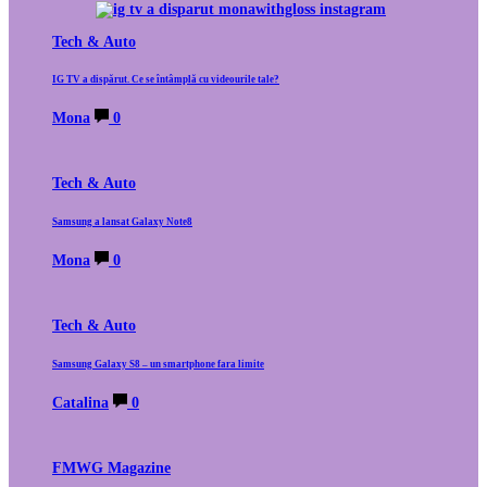
Tech & Auto
IG TV a dispărut. Ce se întâmplă cu videourile tale?
Mona
0
Tech & Auto
Samsung a lansat Galaxy Note8
Mona
0
Tech & Auto
Samsung Galaxy S8 – un smartphone fara limite
Catalina
0
FMWG Magazine