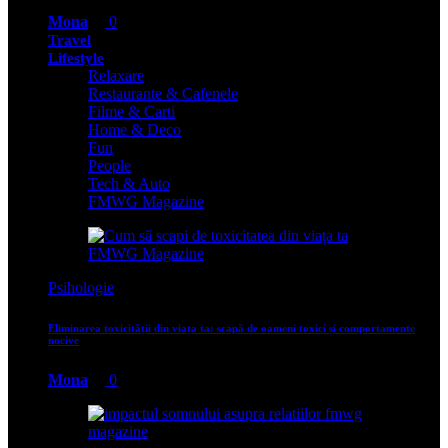
Mona
0
Travel
Lifestyle
Relaxare
Restaurante & Cafenele
Filme & Carti
Home & Deco
Fun
People
Tech & Auto
FMWG Magazine
Psihologie
Eliminarea toxicității din viața ta: scapă de oameni toxici și comportamente
nocive
Mona
0