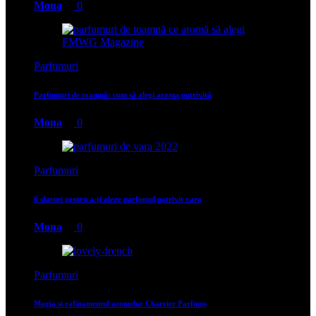
Mona
0
Parfumuri
Parfumuri de toamnă: cum să alegi aroma potrivită
Mona
0
Parfumuri
6 sfaturi pentru a-ți alege parfumul potrivit vara
Mona
0
Parfumuri
Magia si rafinamentul aromelor Charrier Parfums