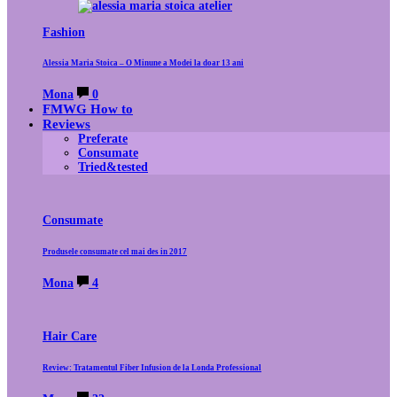
Fashion
Alessia Maria Stoica – O Minune a Modei la doar 13 ani
Mona
0
FMWG How to
Reviews
Preferate
Consumate
Tried&tested
Consumate
Produsele consumate cel mai des in 2017
Mona
4
Hair Care
Review: Tratamentul Fiber Infusion de la Londa Professional