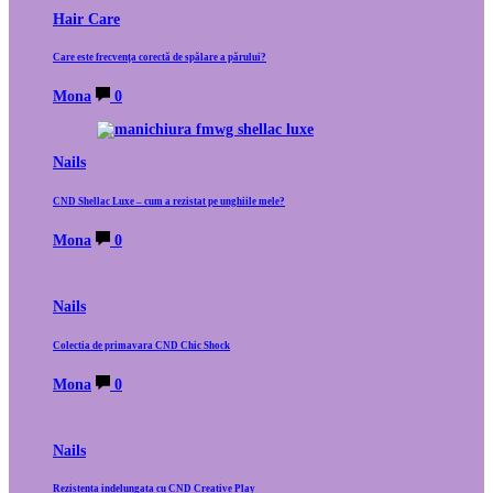
Hair Care
Care este frecvența corectă de spălare a părului?
Mona
0
Nails
CND Shellac Luxe – cum a rezistat pe unghiile mele?
Mona
0
Nails
Colectia de primavara CND Chic Shock
Mona
0
Nails
Rezistenta indelungata cu CND Creative Play