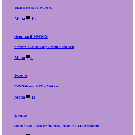
Tinuta mea de la FMWG Party
Mona
16
Seminarii FMWG
Ne vedem la CosmoBeauty – discutii si seminarii
Mona
0
Events
FMWG Make-up & XMas Workshop
Mona
11
Events
Seminar FMWG Make-up: Strobing&Contouring si Greseli in machiaj