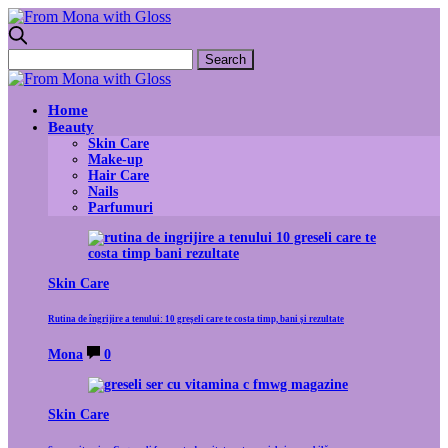
Home
Beauty
Skin Care
Make-up
Hair Care
Nails
Parfumuri
Skin Care
Rutina de îngrijire a tenului: 10 greșeli care te costa timp, bani și rezultate
Mona
0
Skin Care