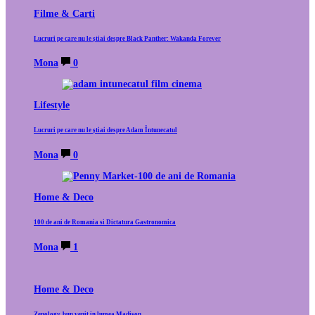
Filme & Carti
Lucruri pe care nu le știai despre Black Panther: Wakanda Forever
Mona
0
Lifestyle
Lucruri pe care nu le știai despre Adam Întunecatul
Mona
0
Home & Deco
100 de ani de Romania si Dictatura Gastronomica
Mona
1
Home & Deco
Zenology, bun venit in lumea Madison