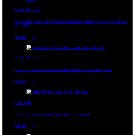
Filme & Carti
Creatorul: O Călătorie SF în Lumea Războiului dintre Omenire și Inteligența
Artificială
Mona
0
Filme & Carti
Lucruri pe care nu le știai despre Black Panther: Wakanda Forever
Mona
0
Lifestyle
Lucruri pe care nu le știai despre Adam Întunecatul
Mona
0