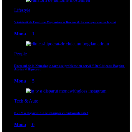
Lifestyle
Vânătorii de Fantome Moștenirea – Review & lucruri pe care nu le știai
Mona
1
People
Doctorul de la Neurologie care are probleme cu nervii // Dr Clujeanu Bogdan-
Adrian // Hipocrat
Mona
5
Tech & Auto
IG TV a dispărut. Ce se întâmplă cu videourile tale?
Mona
0