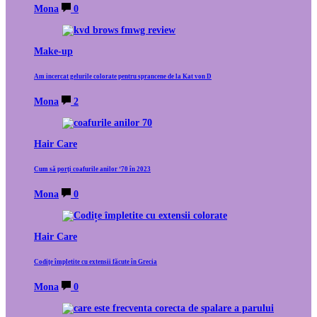
Mona
0
Make-up
Am incercat gelurile colorate pentru sprancene de la Kat von D
Mona
2
Hair Care
Cum să porți coafurile anilor ‘70 în 2023
Mona
0
Hair Care
Codițe împletite cu extensii făcute în Grecia
Mona
0