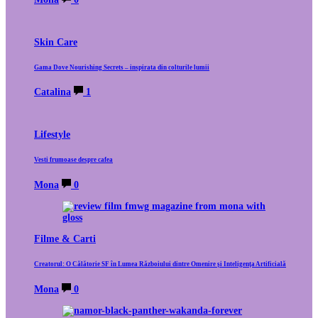
Skin Care
Gama Dove Nourishing Secrets – inspirata din colturile lumii
Catalina
1
Lifestyle
Vesti frumoase despre cafea
Mona
0
Filme & Carti
Creatorul: O Călătorie SF în Lumea Războiului dintre Omenire și Inteligența Artificială
Mona
0