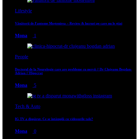
Lifestyle
Vânătorii de Fantome Moștenirea – Review & lucruri pe care nu le știai
Mona
1
People
Doctorul de la Neurologie care are probleme cu nervii // Dr Clujeanu Bogdan-
Adrian // Hipocrat
Mona
5
Tech & Auto
IG TV a dispărut. Ce se întâmplă cu videourile tale?
Mona
0