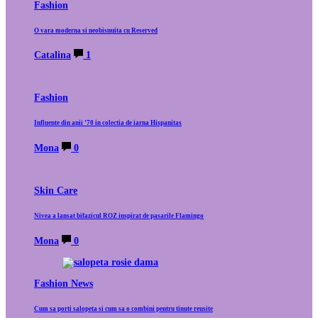
Fashion
O vara moderna si neobisnuita cu Reserved
Catalina
1
Fashion
Influente din anii ’70 in colectia de iarna Hispanitas
Mona
0
Skin Care
Nivea a lansat bifazicul ROZ inspirat de pasarile Flamingo
Mona
0
Fashion News
Cum sa porti salopeta si cum sa o combini pentru tinute reusite