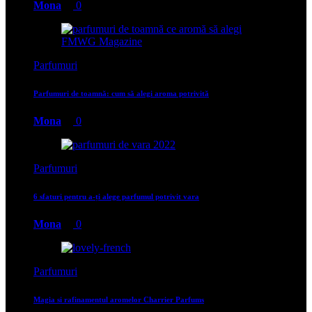
Mona
0
Parfumuri
Parfumuri de toamnă: cum să alegi aroma potrivită
Mona
0
Parfumuri
6 sfaturi pentru a-ți alege parfumul potrivit vara
Mona
0
Parfumuri
Magia si rafinamentul aromelor Charrier Parfums