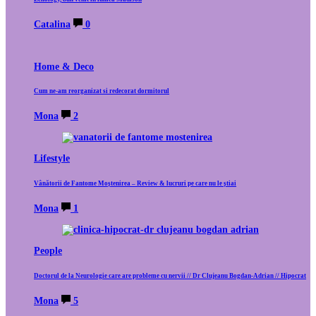
Catalina
0
Home & Deco
Cum ne-am reorganizat si redecorat dormitorul
Mona
2
Lifestyle
Vânătorii de Fantome Moștenirea – Review & lucruri pe care nu le știai
Mona
1
People
Doctorul de la Neurologie care are probleme cu nervii // Dr Clujeanu Bogdan-Adrian // Hipocrat
Mona
5