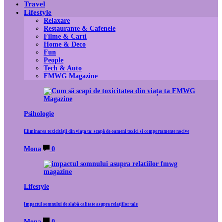
Travel
Lifestyle
Relaxare
Restaurante & Cafenele
Filme & Carti
Home & Deco
Fun
People
Tech & Auto
FMWG Magazine
Psihologie
Eliminarea toxicității din viața ta: scapă de oameni toxici și comportamente nocive
Mona
0
Lifestyle
Impactul somnului de slabă calitate asupra relațiilor tale
Mona
0