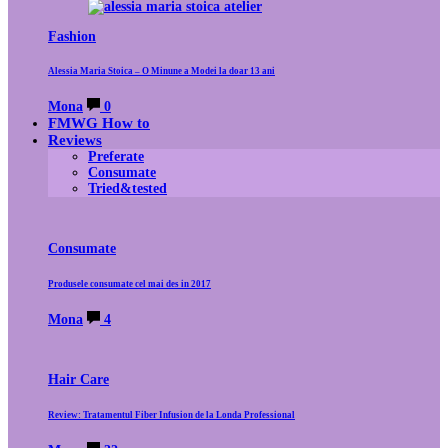
Fashion
Alessia Maria Stoica – O Minune a Modei la doar 13 ani
Mona
0
FMWG How to
Reviews
Preferate
Consumate
Tried&tested
Consumate
Produsele consumate cel mai des in 2017
Mona
4
Hair Care
Review: Tratamentul Fiber Infusion de la Londa Professional