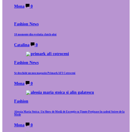
Mona
0
Fashion News
10 momente din evolutia clutch-ului
Catalina
0
Fashion News
Se deschide un nou magazin Primark AFI Cotroceni
Mona
0
Fashion
Alessia Maria Stoica: Un Show de Modă de Excepție cu Ținute Prețioase în cadrul Soiree de la
Mode
Mona
0