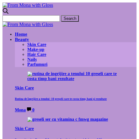
Home
Beauty
Skin Care
Make-up
Hair Care
Nails
Parfumuri
Skin Care
Rutina de îngrijire a tenului: 10 greșeli care te costa timp, bani și rezultate
Mona
0
Skin Care