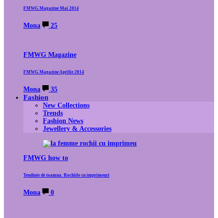
FMWG Magazine Mai 2014
Mona
25
FMWG Magazine
FMWG Magazine Aprilie 2014
Mona
35
Fashion
New Collections
Trends
Fashion News
Jewellery & Accessories
FMWG how to
Tendinte de toamna: Rochiile cu imprimeuri
Mona
0