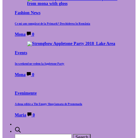
Fashion News
Ce mi-am cumpărat de la Primark? Deschiderea în România
Mona
0
Events
In weekend ne vedem la Appletone Party
Mona
0
Evenimente
A doua editie a The Empty Shop lansata de Promenada
Maria
0