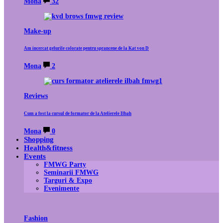
Mona
32
Make-up
Am incercat gelurile colorate pentru sprancene de la Kat von D
Mona
2
Reviews
Cum a fost la cursul de formator de la Atelierele Ilbah
Mona
0
Shopping
Health&fitness
Events
FMWG Party
Seminarii FMWG
Targuri & Expo
Evenimente
Fashion