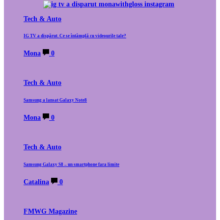
Tech & Auto
IG TV a dispărut. Ce se întâmplă cu videourile tale?
Mona
0
Tech & Auto
Samsung a lansat Galaxy Note8
Mona
0
Tech & Auto
Samsung Galaxy S8 – un smartphone fara limite
Catalina
0
FMWG Magazine