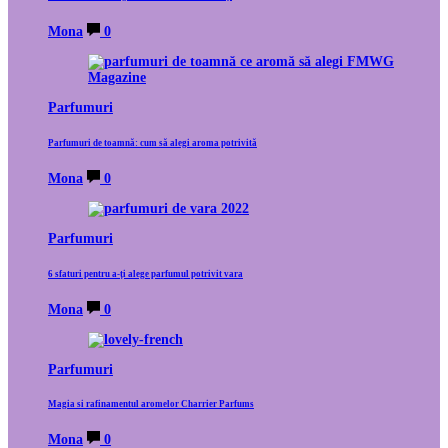
Mona
0
Parfumuri
Parfumuri de toamnă: cum să alegi aroma potrivită
Mona
0
Parfumuri
6 sfaturi pentru a-ți alege parfumul potrivit vara
Mona
0
Parfumuri
Magia si rafinamentul aromelor Charrier Parfums
Mona
0