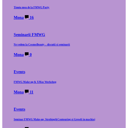
Tinuta mea de la FMWG Party
Mona
16
Seminarii FMWG
Ne vedem la CosmoBeauty – discutii si seminarii
Mona
0
Events
FMWG Make-up & XMas Workshop
Mona
11
Events
Seminar FMWG Make-up: Strobing&Contouring si Greseli in machiaj