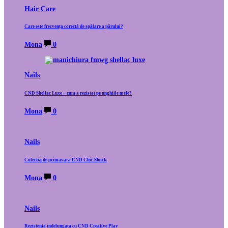
Hair Care
Care este frecvența corectă de spălare a părului?
Mona
0
Nails
CND Shellac Luxe – cum a rezistat pe unghiile mele?
Mona
0
Nails
Colectia de primavara CND Chic Shock
Mona
0
Nails
Rezistenta indelungata cu CND Creative Play