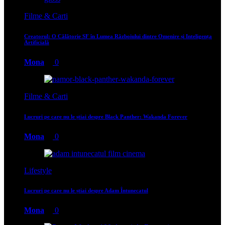
Filme & Carti
Creatorul: O Călătorie SF în Lumea Războiului dintre Omenire și Inteligența
Artificială
Mona
0
Filme & Carti
Lucruri pe care nu le știai despre Black Panther: Wakanda Forever
Mona
0
Lifestyle
Lucruri pe care nu le știai despre Adam Întunecatul
Mona
0