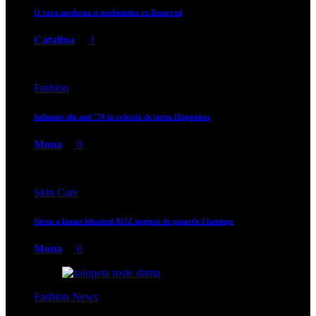
O vara moderna si neobisnuita cu Reserved
Catalina
1
Fashion
Influente din anii ’70 in colectia de iarna Hispanitas
Mona
0
Skin Care
Nivea a lansat bifazicul ROZ inspirat de pasarile Flamingo
Mona
0
Fashion News