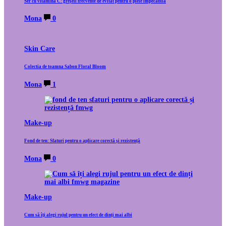
Ser cu vitamina C: greșeli frecvente de evitat pentru o piele impecabilă
Mona
0
Skin Care
Colectia de toamna Sabon Floral Bloom
Mona
1
Make-up
Fond de ten: Sfaturi pentru o aplicare corectă și rezistență
Mona
0
Make-up
Cum să îți alegi rujul pentru un efect de dinți mai albi