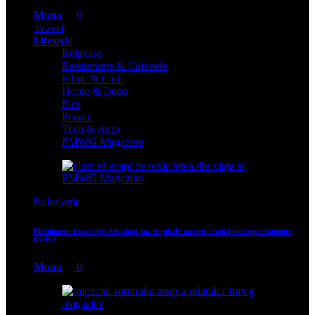
Mona
0
Travel
Lifestyle
Relaxare
Restaurante & Cafenele
Filme & Carti
Home & Deco
Fun
People
Tech & Auto
FMWG Magazine
Psihologie
Eliminarea toxicității din viața ta: scapă de oameni toxici și comportamente
nocive
Mona
0