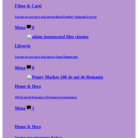
Filme & Carti
Lucruri pe care nu le știai despre Black Panther: Wakanda Forever
Mona
0
Lifestyle
Lucruri pe care nu le știai despre Adam Întunecatul
Mona
0
Home & Deco
100 de ani de Romania si Dictatura Gastronomica
Mona
1
Home & Deco
Zenology, bun venit in lumea Madison