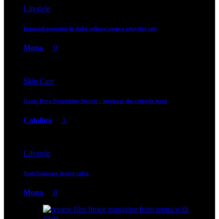
Lifestyle
Impactul somnului de slabă calitate asupra relațiilor tale
Mona
0
Skin Care
Gama Dove Nourishing Secrets – inspirata din colturile lumii
Catalina
1
Lifestyle
Vesti frumoase despre cafea
Mona
0