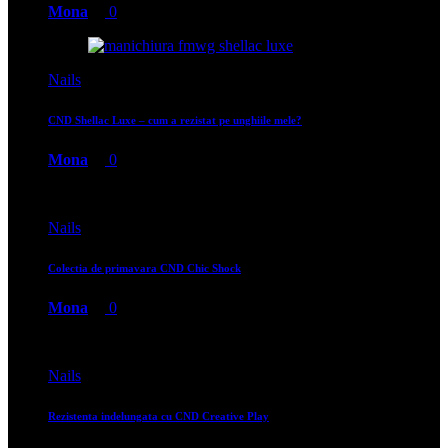
Mona
0
Nails
CND Shellac Luxe – cum a rezistat pe unghiile mele?
Mona
0
Nails
Colectia de primavara CND Chic Shock
Mona
0
Nails
Rezistenta indelungata cu CND Creative Play