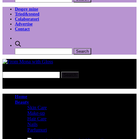
Despre mine
Tried&tested
Colaboratori
Advertise
Contact
Home
Beauty
Skin Care
Make-up
Hair Care
Nails
Parfumuri