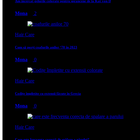
Am incercat gelurile colorate pentru sprancene de la Kat von D
Mona
2
Hair Care
Cum să porți coafurile anilor ‘70 în 2023
Mona
0
Hair Care
Codițe împletite cu extensii făcute în Grecia
Mona
0
Hair Care
Care este frecvența corectă de spălare a părului?