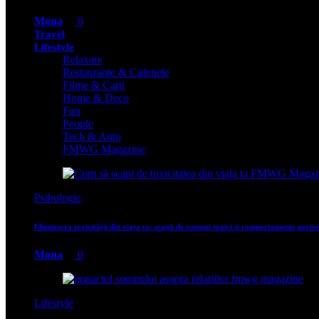
Mona
0
Travel
Lifestyle
Relaxare
Restaurante & Cafenele
Filme & Carti
Home & Deco
Fun
People
Tech & Auto
FMWG Magazine
Psihologie
Eliminarea toxicității din viața ta: scapă de oameni toxici și comportamente nociv
Mona
0
Lifestyle