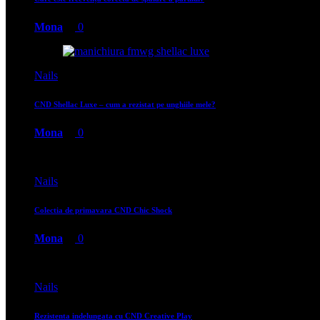
Mona
0
Nails
CND Shellac Luxe – cum a rezistat pe unghiile mele?
Mona
0
Nails
Colectia de primavara CND Chic Shock
Mona
0
Nails
Rezistenta indelungata cu CND Creative Play