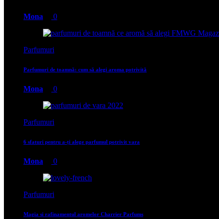
Mona
0
Parfumuri
Parfumuri de toamnă: cum să alegi aroma potrivită
Mona
0
Parfumuri
6 sfaturi pentru a-ți alege parfumul potrivit vara
Mona
0
Parfumuri
Magia si rafinamentul aromelor Charrier Parfums