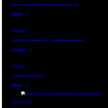
Impactul somnului de slabă calitate asupra relațiilor tale
Mona
0
Skin Care
Gama Dove Nourishing Secrets – inspirata din colturile lumii
Catalina
1
Lifestyle
Vesti frumoase despre cafea
Mona
0
Filme & Carti