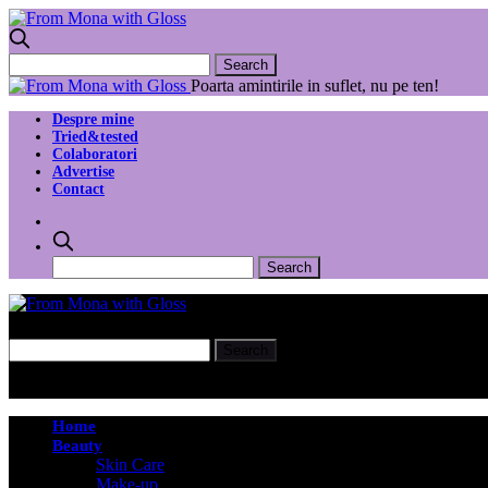
Poarta amintirile in suflet, nu pe ten!
Despre mine
Tried&tested
Colaboratori
Advertise
Contact
Home
Beauty
Skin Care
Make-up