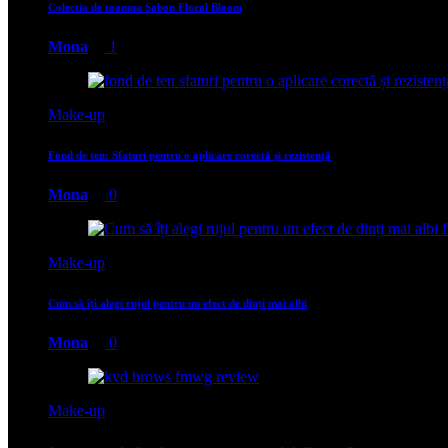
Colectia de toamna Sabon Floral Bloom
Mona
1
Make-up
Fond de ten: Sfaturi pentru o aplicare corectă și rezistență
Mona
0
Make-up
Cum să îți alegi rujul pentru un efect de dinți mai albi
Mona
0
Make-up