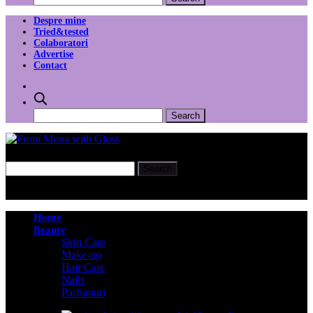
Despre mine
Tried&tested
Colaboratori
Advertise
Contact
Home
Beauty
Skin Care
Make-up
Hair Care
Nails
Parfumuri