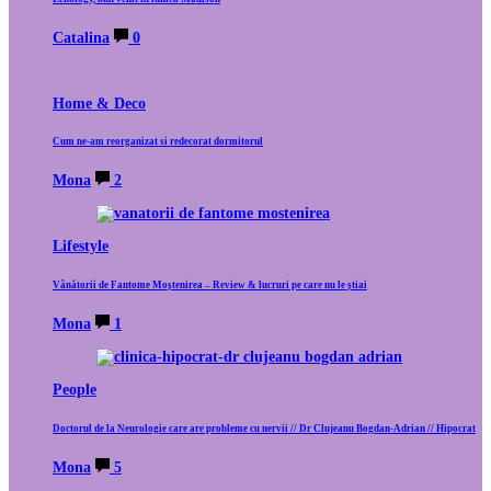
Catalina
0
Home & Deco
Cum ne-am reorganizat si redecorat dormitorul
Mona
2
Lifestyle
Vânătorii de Fantome Moștenirea – Review & lucruri pe care nu le știai
Mona
1
People
Doctorul de la Neurologie care are probleme cu nervii // Dr Clujeanu Bogdan-Adrian // Hipocrat
Mona
5