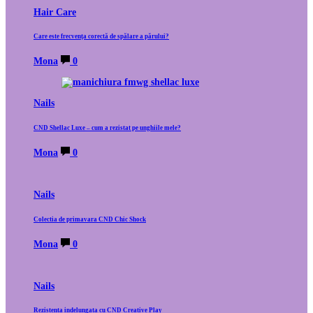
Hair Care
Care este frecvența corectă de spălare a părului?
Mona
0
Nails
CND Shellac Luxe – cum a rezistat pe unghiile mele?
Mona
0
Nails
Colectia de primavara CND Chic Shock
Mona
0
Nails
Rezistenta indelungata cu CND Creative Play