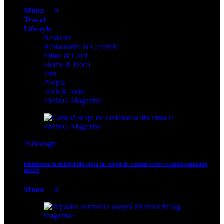
Mona
0
Travel
Lifestyle
Relaxare
Restaurante & Cafenele
Filme & Carti
Home & Deco
Fun
People
Tech & Auto
FMWG Magazine
Psihologie
Eliminarea toxicității din viața ta: scapă de oameni toxici și comportamente
nocive
Mona
0