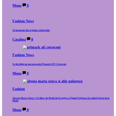
Mona
0
Fashion News
10 momente din evolutia clutch-ului
Catalina
0
Fashion News
Se deschide un nou magazin Primark AFI Cotroceni
Mona
0
Fashion
Alessia Maria Stoica: Un Show de Modă de Excepție cu Ținute Prețioase în cadrul Soiree de la
Mode
Mona
0