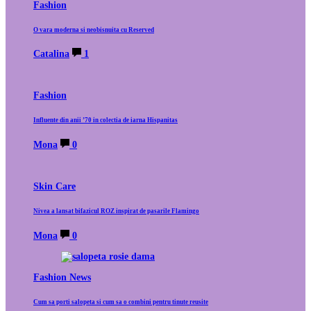
Fashion
O vara moderna si neobisnuita cu Reserved
Catalina
1
Fashion
Influente din anii ’70 in colectia de iarna Hispanitas
Mona
0
Skin Care
Nivea a lansat bifazicul ROZ inspirat de pasarile Flamingo
Mona
0
Fashion News
Cum sa porti salopeta si cum sa o combini pentru tinute reusite