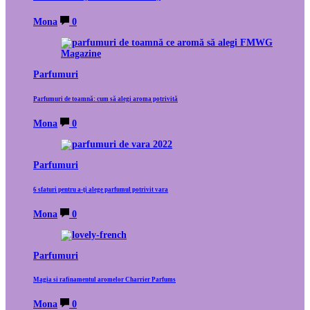
Mona
0
Parfumuri
Parfumuri de toamnă: cum să alegi aroma potrivită
Mona
0
Parfumuri
6 sfaturi pentru a-ți alege parfumul potrivit vara
Mona
0
Parfumuri
Magia si rafinamentul aromelor Charrier Parfums
Mona
0