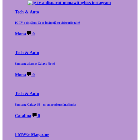
Tech & Auto
IG TV a dispărut. Ce se întâmplă cu videourile tale?
Mona
0
Tech & Auto
Samsung a lansat Galaxy Note8
Mona
0
Tech & Auto
Samsung Galaxy S8 – un smartphone fara limite
Catalina
0
FMWG Magazine