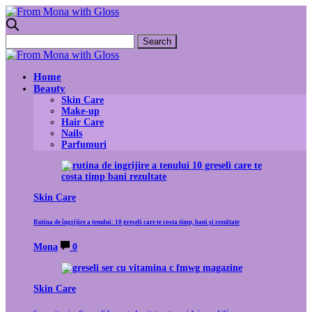
Home
Beauty
Skin Care
Make-up
Hair Care
Nails
Parfumuri
Skin Care
Rutina de îngrijire a tenului: 10 greșeli care te costa timp, bani și rezultate
Mona
0
Skin Care