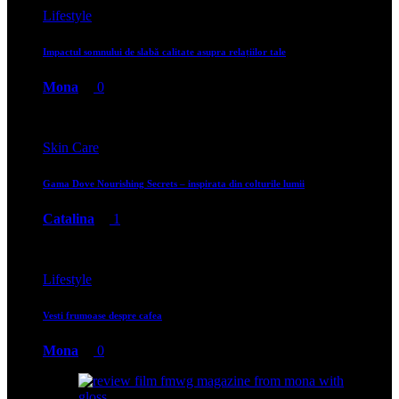
Lifestyle
Impactul somnului de slabă calitate asupra relațiilor tale
Mona
0
Skin Care
Gama Dove Nourishing Secrets – inspirata din colturile lumii
Catalina
1
Lifestyle
Vesti frumoase despre cafea
Mona
0