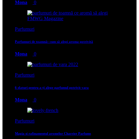
Mona
0
Parfumuri
Parfumuri de toamnă: cum să alegi aroma potrivită
Mona
0
Parfumuri
6 sfaturi pentru a-ți alege parfumul potrivit vara
Mona
0
Parfumuri
Magia si rafinamentul aromelor Charrier Parfums