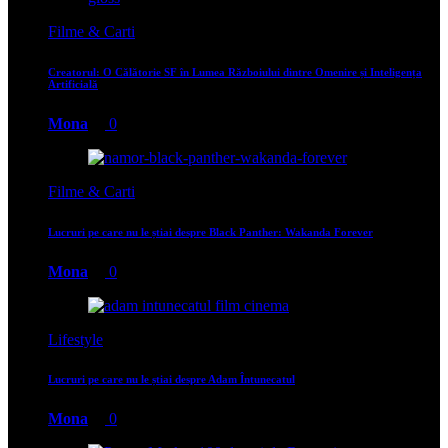
Filme & Carti
Creatorul: O Călătorie SF în Lumea Războiului dintre Omenire și Inteligența
Artificială
Mona
0
Filme & Carti
Lucruri pe care nu le știai despre Black Panther: Wakanda Forever
Mona
0
Lifestyle
Lucruri pe care nu le știai despre Adam Întunecatul
Mona
0