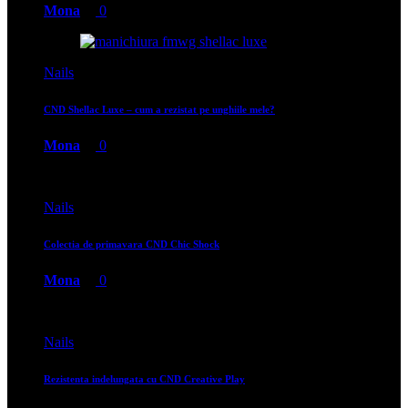
Mona
0
Nails
CND Shellac Luxe – cum a rezistat pe unghiile mele?
Mona
0
Nails
Colectia de primavara CND Chic Shock
Mona
0
Nails
Rezistenta indelungata cu CND Creative Play