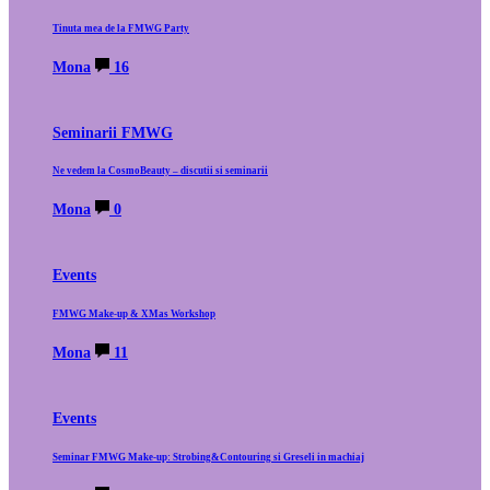
Tinuta mea de la FMWG Party
Mona
16
Seminarii FMWG
Ne vedem la CosmoBeauty – discutii si seminarii
Mona
0
Events
FMWG Make-up & XMas Workshop
Mona
11
Events
Seminar FMWG Make-up: Strobing&Contouring si Greseli in machiaj