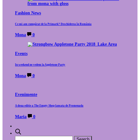
Fashion News
Ce mi-am cumpărat de la Primark? Deschiderea în România
Mona
0
Events
In weekend ne vedem la Appletone Party
Mona
0
Evenimente
A doua editie a The Empty Shop lansata de Promenada
Maria
0