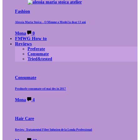
Fashion
Alessia Maria Stoica – O Minune a Modei la doar 13 ani
Mona
0
FMWG How to
Reviews
Preferate
Consumate
Tried&tested
Consumate
Produsele consumate cel mai des in 2017
Mona
4
Hair Care
Review: Tratamentul Fiber Infusion de la Londa Professional