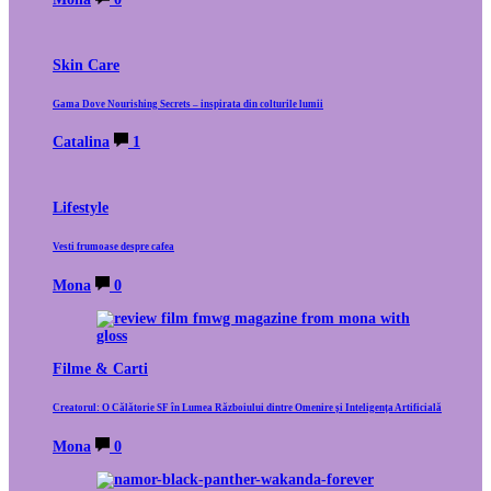
Skin Care
Gama Dove Nourishing Secrets – inspirata din colturile lumii
Catalina
1
Lifestyle
Vesti frumoase despre cafea
Mona
0
Filme & Carti
Creatorul: O Călătorie SF în Lumea Războiului dintre Omenire și Inteligența Artificială
Mona
0