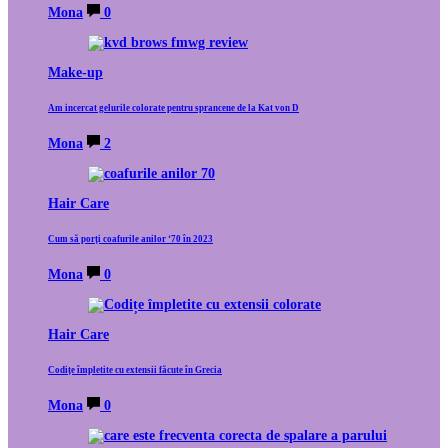
Mona
0
Make-up
Am incercat gelurile colorate pentru sprancene de la Kat von D
Mona
2
Hair Care
Cum să porți coafurile anilor ‘70 în 2023
Mona
0
Hair Care
Codițe împletite cu extensii făcute în Grecia
Mona
0