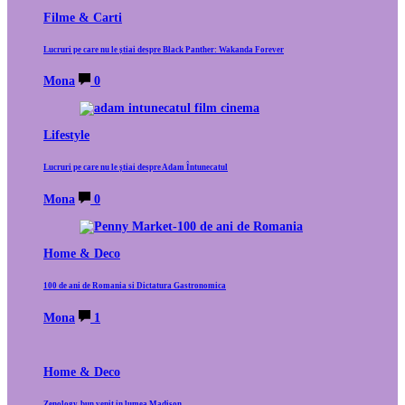
Filme & Carti
Lucruri pe care nu le știai despre Black Panther: Wakanda Forever
Mona
0
Lifestyle
Lucruri pe care nu le știai despre Adam Întunecatul
Mona
0
Home & Deco
100 de ani de Romania si Dictatura Gastronomica
Mona
1
Home & Deco
Zenology, bun venit in lumea Madison