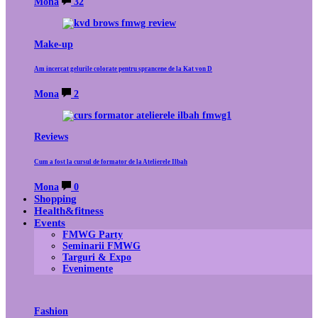
Mona
32
Make-up
Am incercat gelurile colorate pentru sprancene de la Kat von D
Mona
2
Reviews
Cum a fost la cursul de formator de la Atelierele Ilbah
Mona
0
Shopping
Health&fitness
Events
FMWG Party
Seminarii FMWG
Targuri & Expo
Evenimente
Fashion