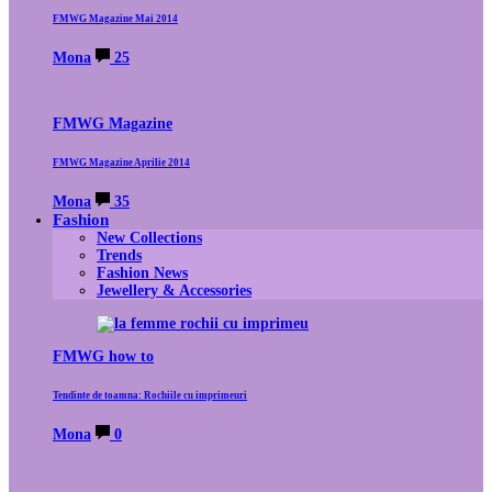
FMWG Magazine Mai 2014
Mona
25
FMWG Magazine
FMWG Magazine Aprilie 2014
Mona
35
Fashion
New Collections
Trends
Fashion News
Jewellery & Accessories
FMWG how to
Tendinte de toamna: Rochiile cu imprimeuri
Mona
0