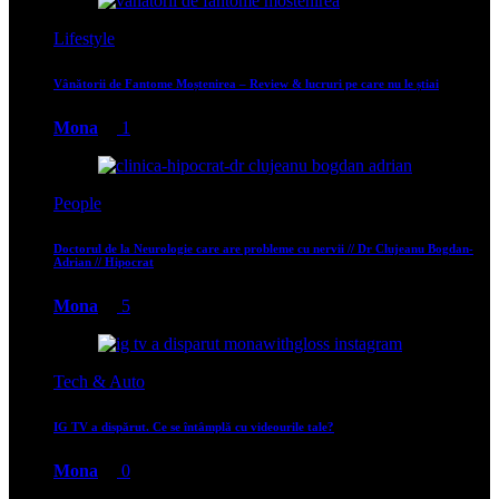
Lifestyle
Vânătorii de Fantome Moștenirea – Review & lucruri pe care nu le știai
Mona
1
People
Doctorul de la Neurologie care are probleme cu nervii // Dr Clujeanu Bogdan-
Adrian // Hipocrat
Mona
5
Tech & Auto
IG TV a dispărut. Ce se întâmplă cu videourile tale?
Mona
0