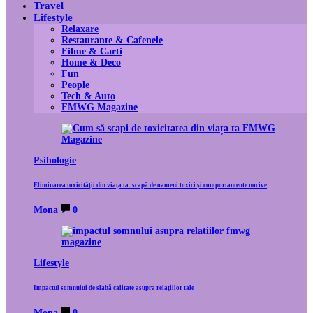
Travel
Lifestyle
Relaxare
Restaurante & Cafenele
Filme & Carti
Home & Deco
Fun
People
Tech & Auto
FMWG Magazine
Psihologie
Eliminarea toxicității din viața ta: scapă de oameni toxici și comportamente nocive
Mona
0
Lifestyle
Impactul somnului de slabă calitate asupra relațiilor tale
Mona
0