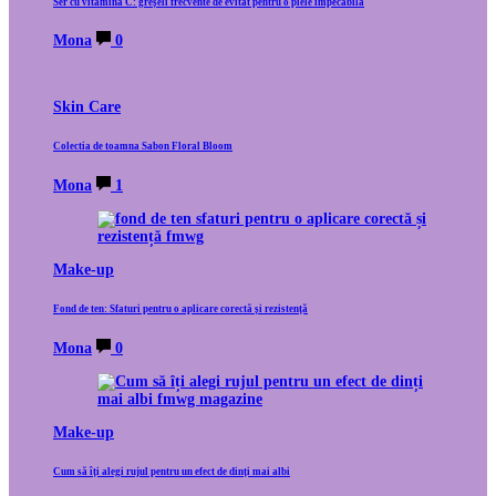
Ser cu vitamina C: greșeli frecvente de evitat pentru o piele impecabilă
Mona
0
Skin Care
Colectia de toamna Sabon Floral Bloom
Mona
1
Make-up
Fond de ten: Sfaturi pentru o aplicare corectă și rezistență
Mona
0
Make-up
Cum să îți alegi rujul pentru un efect de dinți mai albi