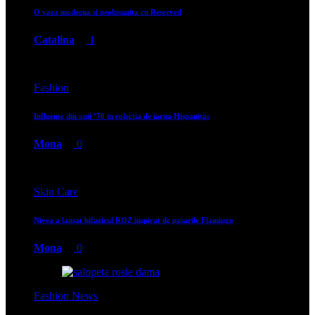
O vara moderna si neobisnuita cu Reserved
Catalina
1
Fashion
Influente din anii ’70 in colectia de iarna Hispanitas
Mona
0
Skin Care
Nivea a lansat bifazicul ROZ inspirat de pasarile Flamingo
Mona
0
Fashion News