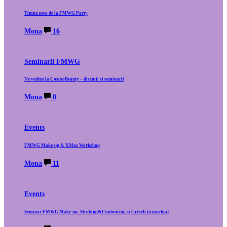
Tinuta mea de la FMWG Party
Mona
16
Seminarii FMWG
Ne vedem la CosmoBeauty – discutii si seminarii
Mona
0
Events
FMWG Make-up & XMas Workshop
Mona
11
Events
Seminar FMWG Make-up: Strobing&Contouring si Greseli in machiaj