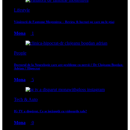
Lifestyle
Vânătorii de Fantome Moștenirea – Review & lucruri pe care nu le știai
Mona
1
People
Doctorul de la Neurologie care are probleme cu nervii // Dr Clujeanu Bogdan-
Adrian // Hipocrat
Mona
5
Tech & Auto
IG TV a dispărut. Ce se întâmplă cu videourile tale?
Mona
0