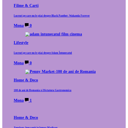
Filme & Carti
Lucruri pe care nu le știai despre Black Panther: Wakanda Forever
Mona
0
Lifestyle
Lucruri pe care nu le știai despre Adam Întunecatul
Mona
0
Home & Deco
100 de ani de Romania si Dictatura Gastronomica
Mona
1
Home & Deco
Zenology, bun venit in lumea Madison