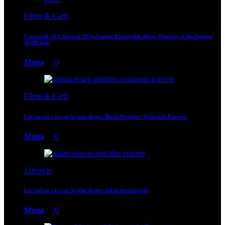
Filme & Carti
Creatorul: O Călătorie SF în Lumea Războiului dintre Omenire și Inteligența
Artificială
Mona
0
Filme & Carti
Lucruri pe care nu le știai despre Black Panther: Wakanda Forever
Mona
0
Lifestyle
Lucruri pe care nu le știai despre Adam Întunecatul
Mona
0