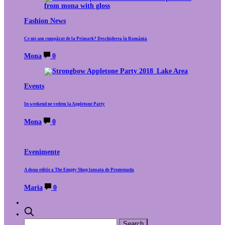
Fashion News
Ce mi-am cumpărat de la Primark? Deschiderea în România
Mona
0
Events
In weekend ne vedem la Appletone Party
Mona
0
Evenimente
A doua editie a The Empty Shop lansata de Promenada
Maria
0