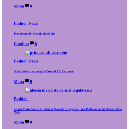
Mona
0
Fashion News
10 momente din evolutia clutch-ului
Catalina
0
Fashion News
Se deschide un nou magazin Primark AFI Cotroceni
Mona
0
Fashion
Alessia Maria Stoica: Un Show de Modă de Excepție cu Ținute Prețioase în cadrul Soiree de la
Mode
Mona
0