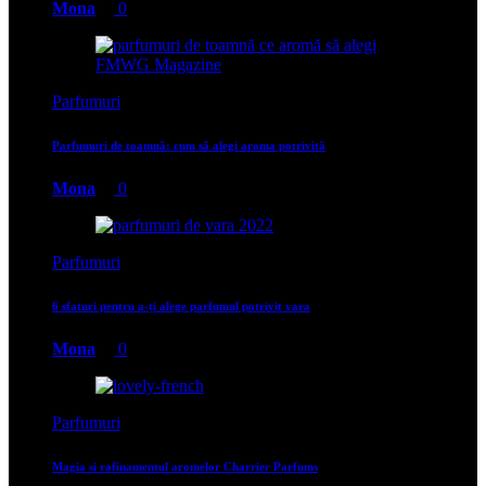
Mona
0
Parfumuri
Parfumuri de toamnă: cum să alegi aroma potrivită
Mona
0
Parfumuri
6 sfaturi pentru a-ți alege parfumul potrivit vara
Mona
0
Parfumuri
Magia si rafinamentul aromelor Charrier Parfums