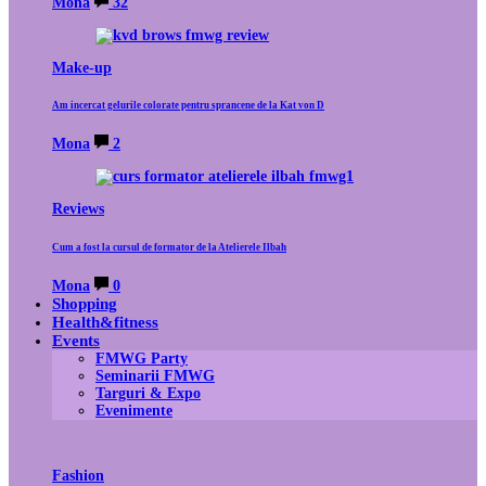
Mona
32
Make-up
Am incercat gelurile colorate pentru sprancene de la Kat von D
Mona
2
Reviews
Cum a fost la cursul de formator de la Atelierele Ilbah
Mona
0
Shopping
Health&fitness
Events
FMWG Party
Seminarii FMWG
Targuri & Expo
Evenimente
Fashion