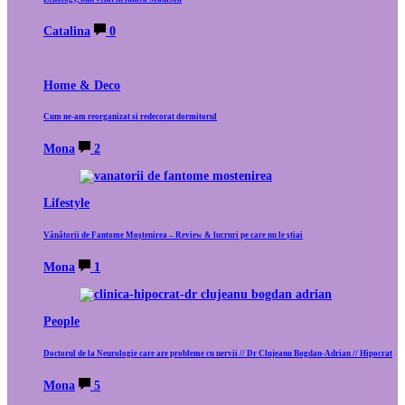
Catalina
0
Home & Deco
Cum ne-am reorganizat si redecorat dormitorul
Mona
2
Lifestyle
Vânătorii de Fantome Moștenirea – Review & lucruri pe care nu le știai
Mona
1
People
Doctorul de la Neurologie care are probleme cu nervii // Dr Clujeanu Bogdan-Adrian // Hipocrat
Mona
5