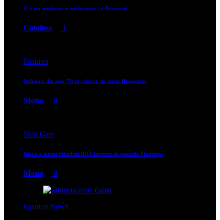
O vara moderna si neobisnuita cu Reserved
Catalina
1
Fashion
Influente din anii ’70 in colectia de iarna Hispanitas
Mona
0
Skin Care
Nivea a lansat bifazicul ROZ inspirat de pasarile Flamingo
Mona
0
Fashion News