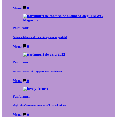
Mona
0
Parfumuri
Parfumuri de toamnă: cum să alegi aroma potrivită
Mona
0
Parfumuri
6 sfaturi pentru a-ți alege parfumul potrivit vara
Mona
0
Parfumuri
Magia si rafinamentul aromelor Charrier Parfums
Mona
0