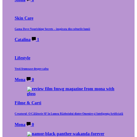
Skin Care
Gama Dove Nourishing Secrets – inspirata din colturile lumii
Catalina
1
Lifestyle
Vesti frumoase despre cafea
Mona
0
Filme & Carti
Creatorul: O Călătorie SF în Lumea Războiului dintre Omenire și Inteligența Artificială
Mona
0