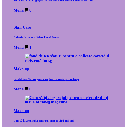
Ser cu vitamina C: greșeli frecvente de evitat pentru o piele impecabilă
Mona
0
Skin Care
Colectia de toamna Sabon Floral Bloom
Mona
1
Make-up
Fond de ten: Sfaturi pentru o aplicare corectă și rezistență
Mona
0
Make-up
Cum să îți alegi rujul pentru un efect de dinți mai albi