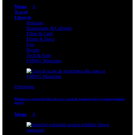
Mona
0
Travel
Lifestyle
Relaxare
Restaurante & Cafenele
Filme & Carti
Home & Deco
Fun
People
Tech & Auto
FMWG Magazine
Psihologie
Eliminarea toxicității din viața ta: scapă de oameni toxici și comportamente
nocive
Mona
0