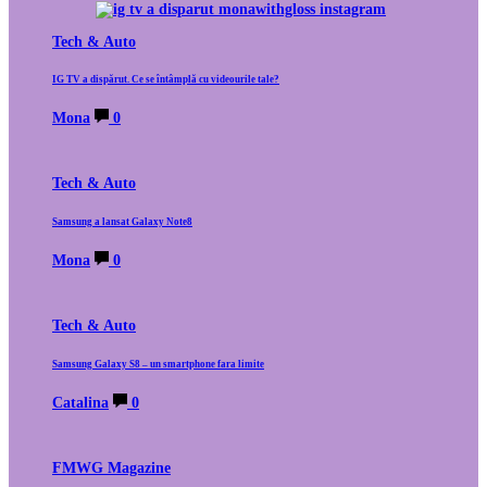
Tech & Auto
IG TV a dispărut. Ce se întâmplă cu videourile tale?
Mona
0
Tech & Auto
Samsung a lansat Galaxy Note8
Mona
0
Tech & Auto
Samsung Galaxy S8 – un smartphone fara limite
Catalina
0
FMWG Magazine