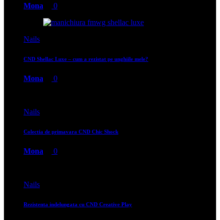
Mona
0
Nails
CND Shellac Luxe – cum a rezistat pe unghiile mele?
Mona
0
Nails
Colectia de primavara CND Chic Shock
Mona
0
Nails
Rezistenta indelungata cu CND Creative Play