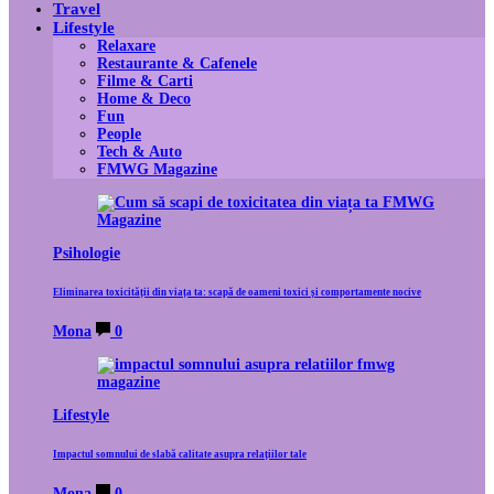
Travel
Lifestyle
Relaxare
Restaurante & Cafenele
Filme & Carti
Home & Deco
Fun
People
Tech & Auto
FMWG Magazine
Psihologie
Eliminarea toxicității din viața ta: scapă de oameni toxici și comportamente nocive
Mona
0
Lifestyle
Impactul somnului de slabă calitate asupra relațiilor tale
Mona
0