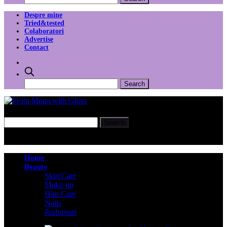
Despre mine
Tried&tested
Colaboratori
Advertise
Contact
Home
Beauty
Skin Care
Make-up
Hair Care
Nails
Parfumuri