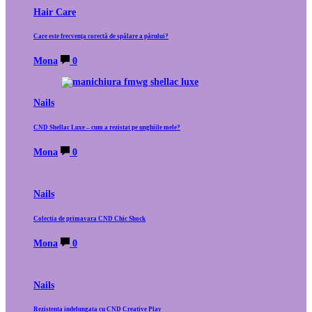
Hair Care
Care este frecvența corectă de spălare a părului?
Mona
0
Nails
CND Shellac Luxe – cum a rezistat pe unghiile mele?
Mona
0
Nails
Colectia de primavara CND Chic Shock
Mona
0
Nails
Rezistenta indelungata cu CND Creative Play