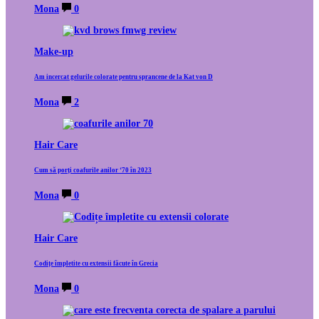
Mona
0
Make-up
Am incercat gelurile colorate pentru sprancene de la Kat von D
Mona
2
Hair Care
Cum să porți coafurile anilor ‘70 în 2023
Mona
0
Hair Care
Codițe împletite cu extensii făcute în Grecia
Mona
0