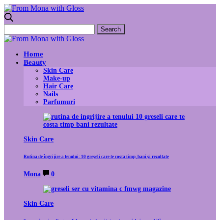
Home
Beauty
Skin Care
Make-up
Hair Care
Nails
Parfumuri
Skin Care
Rutina de îngrijire a tenului: 10 greșeli care te costa timp, bani și rezultate
Mona
0
Skin Care