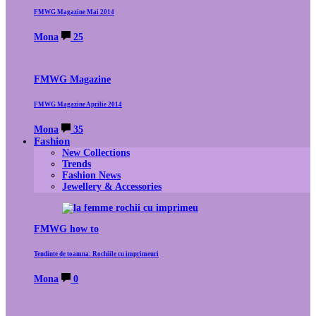
FMWG Magazine Mai 2014
Mona
25
FMWG Magazine
FMWG Magazine Aprilie 2014
Mona
35
Fashion
New Collections
Trends
Fashion News
Jewellery & Accessories
FMWG how to
Tendinte de toamna: Rochiile cu imprimeuri
Mona
0