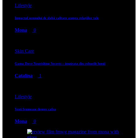
Lifestyle
Impactul somnului de slabă calitate asupra relațiilor tale
Mona
0
Skin Care
Gama Dove Nourishing Secrets – inspirata din colturile lumii
Catalina
1
Lifestyle
Vesti frumoase despre cafea
Mona
0