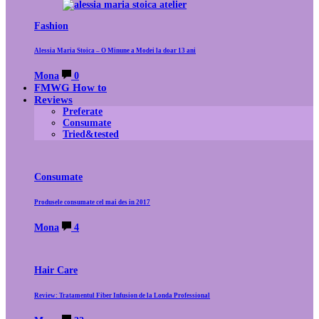
Fashion
Alessia Maria Stoica – O Minune a Modei la doar 13 ani
Mona
0
FMWG How to
Reviews
Preferate
Consumate
Tried&tested
Consumate
Produsele consumate cel mai des in 2017
Mona
4
Hair Care
Review: Tratamentul Fiber Infusion de la Londa Professional