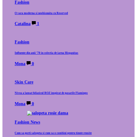
Fashion
O vara moderna si neobisnuita cu Reserved
Catalina
1
Fashion
Influente din anii ’70 in colectia de iarna Hispanitas
Mona
0
Skin Care
Nivea a lansat bifazicul ROZ inspirat de pasarile Flamingo
Mona
0
Fashion News
Cum sa porti salopeta si cum sa o combini pentru tinute reusite