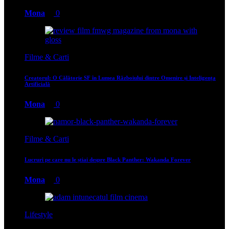
Mona
0
Filme & Carti
Creatorul: O Călătorie SF în Lumea Războiului dintre Omenire și Inteligența
Artificială
Mona
0
Filme & Carti
Lucruri pe care nu le știai despre Black Panther: Wakanda Forever
Mona
0
Lifestyle