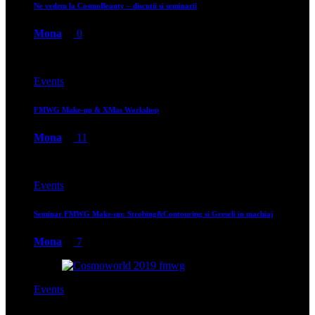
Ne vedem la CosmoBeauty – discutii si seminarii
Mona
0
Events
FMWG Make-up & XMas Workshop
Mona
11
Events
Seminar FMWG Make-up: Strobing&Contouring si Greseli in machiaj
Mona
7
Events