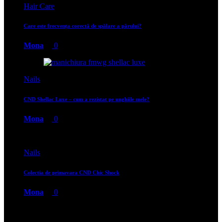
Hair Care
Care este frecvența corectă de spălare a părului?
Mona
0
Nails
CND Shellac Luxe – cum a rezistat pe unghiile mele?
Mona
0
Nails
Colectia de primavara CND Chic Shock
Mona
0