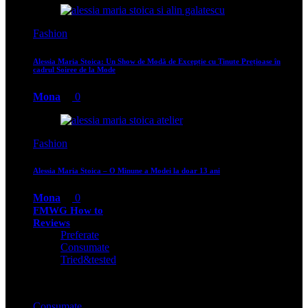
Fashion
Alessia Maria Stoica: Un Show de Modă de Excepție cu Ținute Prețioase în
cadrul Soiree de la Mode
Mona
0
Fashion
Alessia Maria Stoica – O Minune a Modei la doar 13 ani
Mona
0
FMWG How to
Reviews
Preferate
Consumate
Tried&tested
Consumate