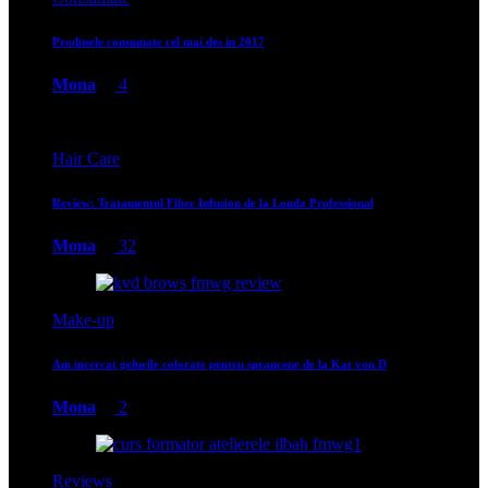
Produsele consumate cel mai des in 2017
Mona
4
Hair Care
Review: Tratamentul Fiber Infusion de la Londa Professional
Mona
32
Make-up
Am incercat gelurile colorate pentru sprancene de la Kat von D
Mona
2
Reviews