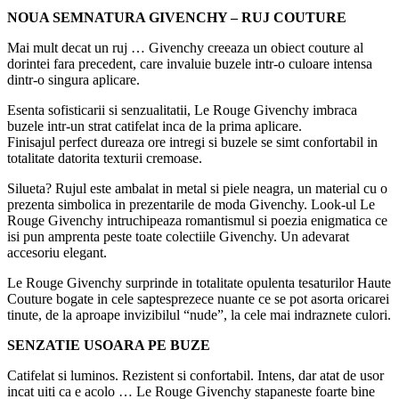
NOUA SEMNATURA GIVENCHY – RUJ COUTURE
Mai mult decat un ruj … Givenchy creeaza un obiect couture al
dorintei fara precedent, care invaluie buzele intr-o culoare intensa
dintr-o singura aplicare.
Esenta sofisticarii si senzualitatii, Le Rouge Givenchy imbraca
buzele intr-un strat catifelat inca de la prima aplicare.
Finisajul perfect dureaza ore intregi si buzele se simt confortabil in
totalitate datorita texturii cremoase.
Silueta? Rujul este ambalat in metal si piele neagra, un material cu o
prezenta simbolica in prezentarile de moda Givenchy. Look-ul Le
Rouge Givenchy intruchipeaza romantismul si poezia enigmatica ce
isi pun amprenta peste toate colectiile Givenchy. Un adevarat
accesoriu elegant.
Le Rouge Givenchy surprinde in totalitate opulenta tesaturilor Haute
Couture bogate in cele saptesprezece nuante ce se pot asorta oricarei
tinute, de la aproape invizibilul “nude”, la cele mai indraznete culori.
SENZATIE USOARA PE BUZE
Catifelat si luminos. Rezistent si confortabil. Intens, dar atat de usor
incat uiti ca e acolo … Le Rouge Givenchy stapaneste foarte bine