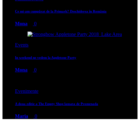
Ce mi-am cumpărat de la Primark? Deschiderea în România
Mona
0
Events
In weekend ne vedem la Appletone Party
Mona
0
Evenimente
A doua editie a The Empty Shop lansata de Promenada
Maria
0