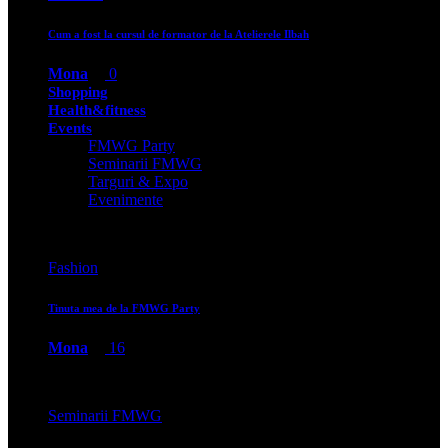
Cum a fost la cursul de formator de la Atelierele Ilbah
Mona
0
Shopping
Health&fitness
Events
FMWG Party
Seminarii FMWG
Targuri & Expo
Evenimente
Fashion
Tinuta mea de la FMWG Party
Mona
16
Seminarii FMWG