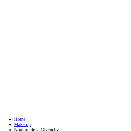
Home
Make-up
Noul ruj de la Givenchy