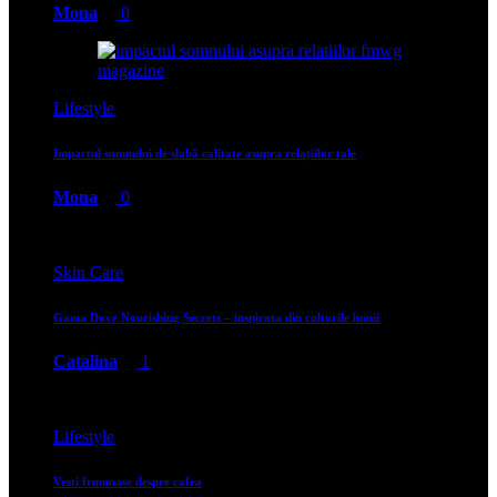
Mona
0
Lifestyle
Impactul somnului de slabă calitate asupra relațiilor tale
Mona
0
Skin Care
Gama Dove Nourishing Secrets – inspirata din colturile lumii
Catalina
1
Lifestyle
Vesti frumoase despre cafea