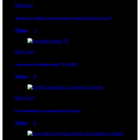
Make-up
Am incercat gelurile colorate pentru sprancene de la Kat von D
Mona
2
Hair Care
Cum să porți coafurile anilor ‘70 în 2023
Mona
0
Hair Care
Codițe împletite cu extensii făcute în Grecia
Mona
0