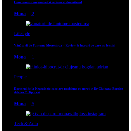
Cum ne-am reorganizat si redecorat dormitorul
Mona
2
Lifestyle
Vânătorii de Fantome Moștenirea – Review & lucruri pe care nu le știai
Mona
1
People
Doctorul de la Neurologie care are probleme cu nervii // Dr Clujeanu Bogdan-
Adrian // Hipocrat
Mona
5
Tech & Auto