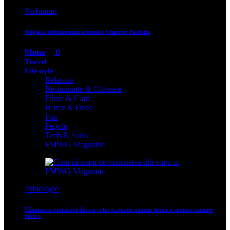
Parfumuri
Magia si rafinamentul aromelor Charrier Parfums
Mona
0
Travel
Lifestyle
Relaxare
Restaurante & Cafenele
Filme & Carti
Home & Deco
Fun
People
Tech & Auto
FMWG Magazine
Psihologie
Eliminarea toxicității din viața ta: scapă de oameni toxici și comportamente
nocive