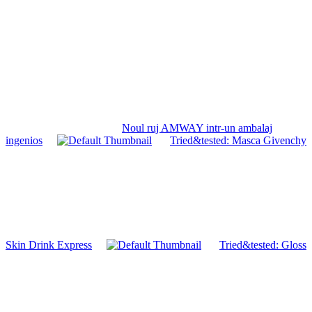
Noul ruj AMWAY intr-un ambalaj
ingenios
Tried&tested: Masca Givenchy
Skin Drink Express
Tried&tested: Gloss