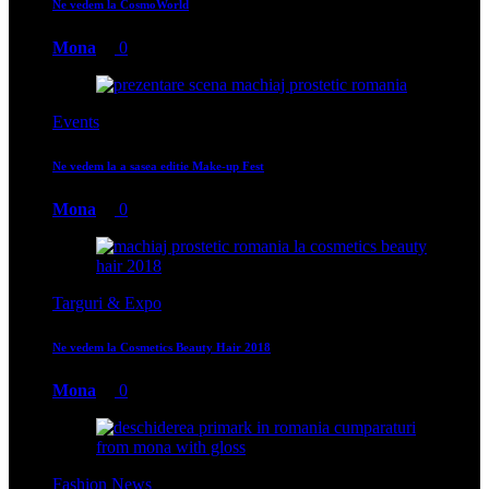
Ne vedem la CosmoWorld
Mona
0
Events
Ne vedem la a sasea editie Make-up Fest
Mona
0
Targuri & Expo
Ne vedem la Cosmetics Beauty Hair 2018
Mona
0
Fashion News