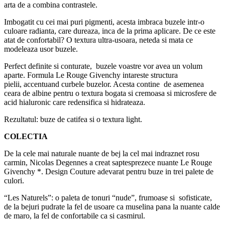
arta de a combina contrastele.
Imbogatit cu cei mai puri pigmenti, acesta imbraca buzele intr-o
culoare radianta, care dureaza, inca de la prima aplicare. De ce este
atat de confortabil? O textura ultra-usoara, neteda si mata ce
modeleaza usor buzele.
Perfect definite si conturate, buzele voastre vor avea un volum
aparte. Formula Le Rouge Givenchy intareste structura
pielii, accentuand curbele buzelor. Acesta contine de asemenea
ceara de albine pentru o textura bogata si cremoasa si microsfere de
acid hialuronic care redensifica si hidrateaza.
Rezultatul: buze de catifea si o textura light.
COLEC
T
IA
De la cele mai naturale nuante de bej la cel mai indraznet rosu
carmin, Nicolas Degennes a creat saptesprezece nuante Le Rouge
Givenchy *. Design Couture adevarat pentru buze in trei palete de
culori.
“Les Naturels”: o paleta de tonuri “nude”, frumoase si sofisticate,
de la bejuri pudrate la fel de usoare ca muselina pana la nuante calde
de maro, la fel de confortabile ca si casmirul.