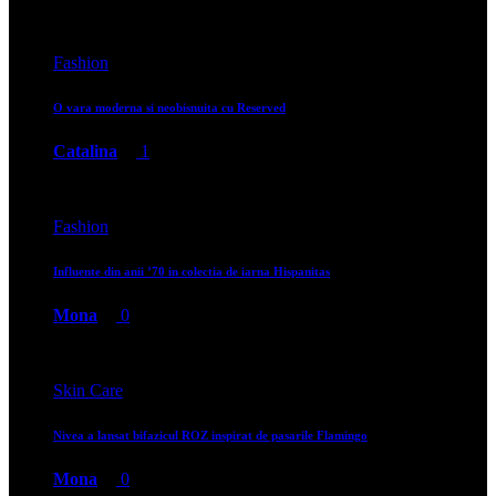
Fashion
O vara moderna si neobisnuita cu Reserved
Catalina
1
Fashion
Influente din anii ’70 in colectia de iarna Hispanitas
Mona
0
Skin Care
Nivea a lansat bifazicul ROZ inspirat de pasarile Flamingo
Mona
0