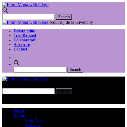
Noul ruj de la Givenchy
Despre mine
Tried&tested
Colaboratori
Advertise
Contact
Home
Beauty
Skin Care
Make-up