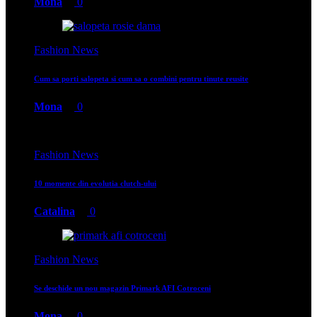
Mona
0
Fashion News
Cum sa porti salopeta si cum sa o combini pentru tinute reusite
Mona
0
Fashion News
10 momente din evolutia clutch-ului
Catalina
0
Fashion News
Se deschide un nou magazin Primark AFI Cotroceni
Mona
0