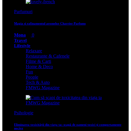
Parfumuri
Magia si rafinamentul aromelor Charrier Parfums
Mona
0
Travel
Lifestyle
Relaxare
Restaurante & Cafenele
Filme & Carti
Home & Deco
Fun
People
Tech & Auto
FMWG Magazine
Psihologie
Eliminarea toxicității din viața ta: scapă de oameni toxici și comportamente
nocive