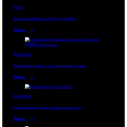
Nails
Rezistenta indelungata cu CND Creative Play
Mona
0
Parfumuri
Parfumuri de toamnă: cum să alegi aroma potrivită
Mona
0
Parfumuri
6 sfaturi pentru a-ți alege parfumul potrivit vara
Mona
0