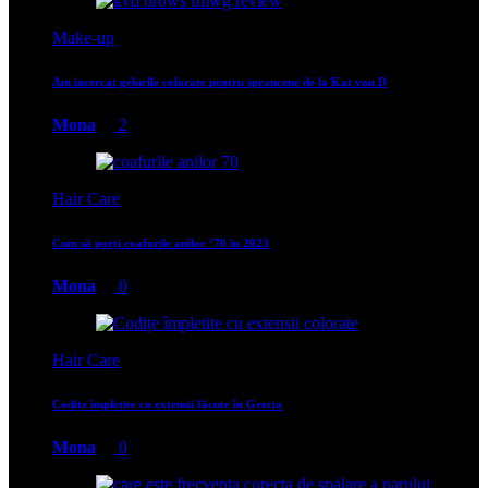
Make-up
Am incercat gelurile colorate pentru sprancene de la Kat von D
Mona
2
Hair Care
Cum să porți coafurile anilor ‘70 în 2023
Mona
0
Hair Care
Codițe împletite cu extensii făcute în Grecia
Mona
0