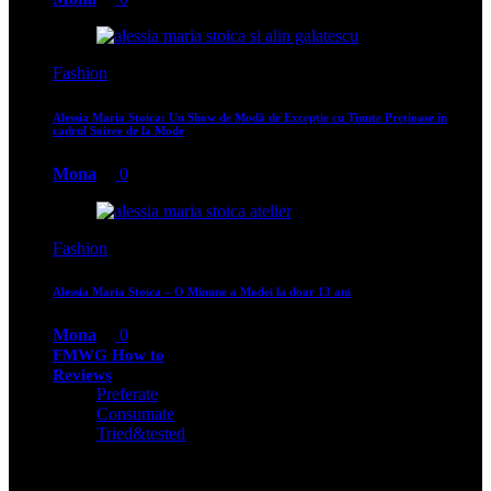
Fashion
Alessia Maria Stoica: Un Show de Modă de Excepție cu Ținute Prețioase în
cadrul Soiree de la Mode
Mona
0
Fashion
Alessia Maria Stoica – O Minune a Modei la doar 13 ani
Mona
0
FMWG How to
Reviews
Preferate
Consumate
Tried&tested