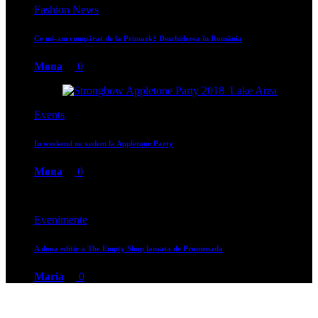
Fashion News
Ce mi-am cumpărat de la Primark? Deschiderea în România
Mona
0
Events
In weekend ne vedem la Appletone Party
Mona
0
Evenimente
A doua editie a The Empty Shop lansata de Promenada
Maria
0