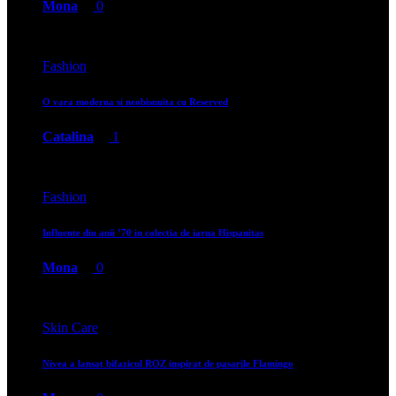
Mona
0
Fashion
O vara moderna si neobisnuita cu Reserved
Catalina
1
Fashion
Influente din anii ’70 in colectia de iarna Hispanitas
Mona
0
Skin Care
Nivea a lansat bifazicul ROZ inspirat de pasarile Flamingo