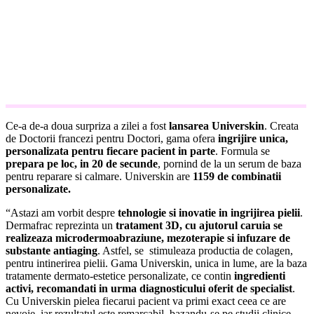
Ce-a de-a doua surpriza a zilei a fost
lansarea Universkin
. Creata
de Doctorii francezi pentru Doctori, gama ofera
ingrijire unica,
personalizata pentru fiecare pacient in parte
. Formula se
prepara pe loc, in 20 de secunde
, pornind de la un serum de baza
pentru reparare si calmare. Universkin are
1159 de combinatii
personalizate.
“Astazi am vorbit despre
tehnologie si inovatie in ingrijirea pielii
.
Dermafrac reprezinta un
tratament 3D, cu ajutorul caruia se
realizeaza microdermoabraziune, mezoterapie si infuzare de
substante antiaging
. Astfel, se stimuleaza productia de colagen,
pentru intinerirea pielii. Gama Universkin, unica in lume, are la baza
tratamente dermato-estetice personalizate, ce contin
ingredienti
activi, recomandati in urma diagnosticului oferit de specialist
.
Cu Universkin pielea fiecarui pacient va primi exact ceea ce are
nevoie, iar rezultatul este remarcabil, bazandu-se pe studii clinice