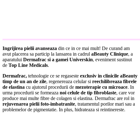
Ingrijirea pielii avanseaza
din ce in ce mai mult! De curand am
avut placerea sa particip la lansarea in cadrul
aBeauty Clinique
, a
aparatului
Dermafrac si a gamei Universkin
, eveniment sustinut
de
Top Line Medicals
.
Dermafrac,
tehnologie ce se regaseste
exclusiv in clinicile aBeauty
timp de un an de zile
, regenereaza celular si
reechilibreaza fibrele
de elastina
cu ajutorul procedurii de
mezoterapie cu microace
. In
urma procedurii se formeaza
noi celule de tip fibroblaste
, care vor
produce mai multe fibre de colagen si elastina. Dermafrac are rol in
rejuvenarea pielii foto-imbatranite
, tratamentul porilor mari sau a
problemelor de pigmentatie. In plus, hidrateaza si reintinereste.