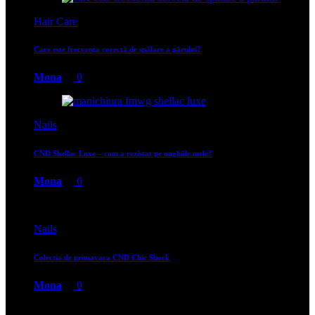
Hair Care
Care este frecvența corectă de spălare a părului?
Mona
0
Nails
CND Shellac Luxe – cum a rezistat pe unghiile mele?
Mona
0
Nails
Colectia de primavara CND Chic Shock
Mona
0