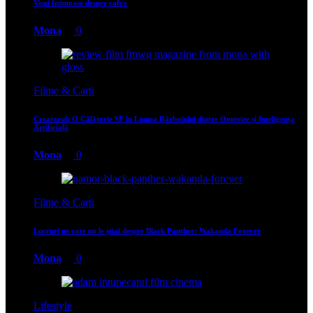
Vesti frumoase despre cafea
Mona
0
Filme & Carti
Creatorul: O Călătorie SF în Lumea Războiului dintre Omenire și Inteligența
Artificială
Mona
0
Filme & Carti
Lucruri pe care nu le știai despre Black Panther: Wakanda Forever
Mona
0
Lifestyle