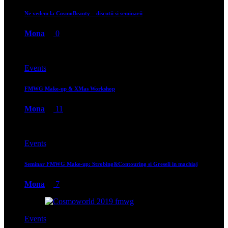
Ne vedem la CosmoBeauty – discutii si seminarii
Mona
0
Events
FMWG Make-up & XMas Workshop
Mona
11
Events
Seminar FMWG Make-up: Strobing&Contouring si Greseli in machiaj
Mona
7
Events