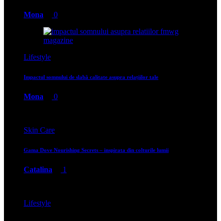
Mona
0
Lifestyle
Impactul somnului de slabă calitate asupra relațiilor tale
Mona
0
Skin Care
Gama Dove Nourishing Secrets – inspirata din colturile lumii
Catalina
1
Lifestyle