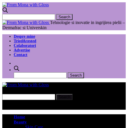
Tehnologie si inovatie in ingrijirea pielii –
Dermafrac si Universkin
Despre mine
Tried&tested
Colaboratori
Advertise
Contact
Home
Beauty
Skin Care