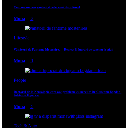
Cum ne-am reorganizat si redecorat dormitorul
Mona
2
Lifestyle
Vânătorii de Fantome Moștenirea – Review & lucruri pe care nu le știai
Mona
1
People
Doctorul de la Neurologie care are probleme cu nervii // Dr Clujeanu Bogdan-
Adrian // Hipocrat
Mona
5
Tech & Auto