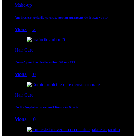
Make-up
Am incercat gelurile colorate pentru sprancene de la Kat von D
Mona
2
Hair Care
Cum să porți coafurile anilor ‘70 în 2023
Mona
0
Hair Care
Codițe împletite cu extensii făcute în Grecia
Mona
0