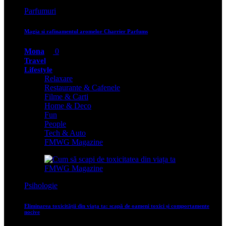
Parfumuri
Magia si rafinamentul aromelor Charrier Parfums
Mona
0
Travel
Lifestyle
Relaxare
Restaurante & Cafenele
Filme & Carti
Home & Deco
Fun
People
Tech & Auto
FMWG Magazine
Psihologie
Eliminarea toxicității din viața ta: scapă de oameni toxici și comportamente
nocive