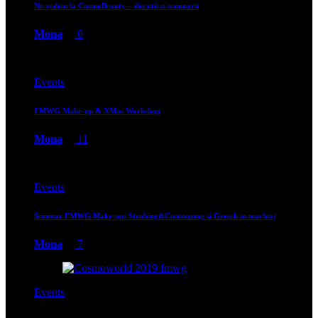
Ne vedem la CosmoBeauty – discutii si seminarii
Mona
0
Events
FMWG Make-up & XMas Workshop
Mona
11
Events
Seminar FMWG Make-up: Strobing&Contouring si Greseli in machiaj
Mona
7
Events