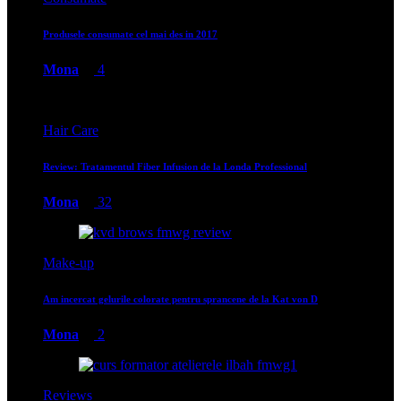
Produsele consumate cel mai des in 2017
Mona
4
Hair Care
Review: Tratamentul Fiber Infusion de la Londa Professional
Mona
32
Make-up
Am incercat gelurile colorate pentru sprancene de la Kat von D
Mona
2
Reviews