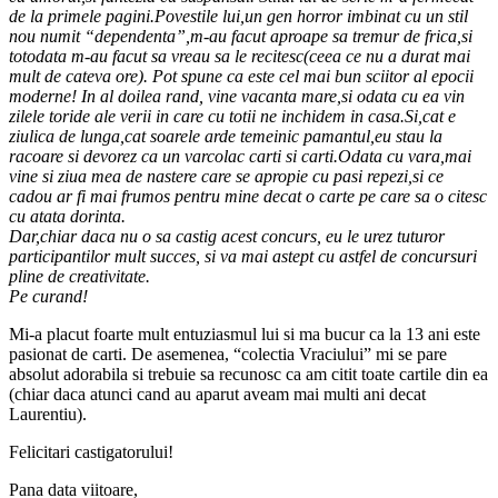
de la primele pagini.Povestile lui,un gen horror imbinat cu un stil
nou numit “dependenta”,m-au facut aproape sa tremur de frica,si
totodata m-au facut sa vreau sa le recitesc(ceea ce nu a durat mai
mult de cateva ore). Pot spune ca este cel mai bun sciitor al epocii
moderne! In al doilea rand, vine vacanta mare,si odata cu ea vin
zilele toride ale verii in care cu totii ne inchidem in casa.Si,cat e
ziulica de lunga,cat soarele arde temeinic pamantul,eu stau la
racoare si devorez ca un varcolac carti si carti.Odata cu vara,mai
vine si ziua mea de nastere care se apropie cu pasi repezi,si ce
cadou ar fi mai frumos pentru mine decat o carte pe care sa o citesc
cu atata dorinta.
Dar,chiar daca nu o sa castig acest concurs, eu le urez tuturor
participantilor mult succes, si va mai astept cu astfel de concursuri
pline de creativitate.
Pe curand!
Mi-a placut foarte mult entuziasmul lui si ma bucur ca la 13 ani este
pasionat de carti. De asemenea, “colectia Vraciului” mi se pare
absolut adorabila si trebuie sa recunosc ca am citit toate cartile din ea
(chiar daca atunci cand au aparut aveam mai multi ani decat
Laurentiu).
Felicitari castigatorului!
Pana data viitoare,