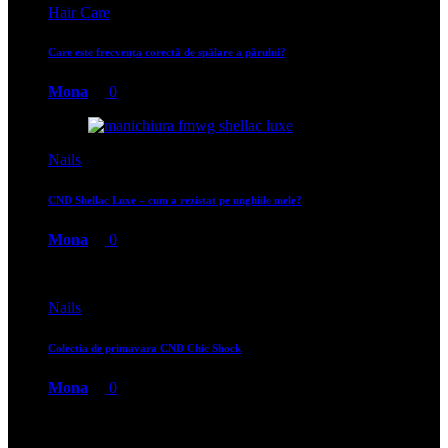
Hair Care
Care este frecvența corectă de spălare a părului?
Mona
0
Nails
CND Shellac Luxe – cum a rezistat pe unghiile mele?
Mona
0
Nails
Colectia de primavara CND Chic Shock
Mona
0