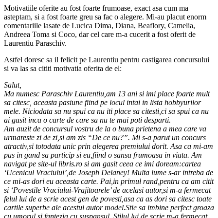
Motivatiile oferite au fost foarte frumoase, exact asa cum ma
asteptam, si a fost foarte greu sa fac o alegere. Mi-au placut enorm
comentariile lasate de Lucica Dima, Diana, Beaflory, Camelia,
Andreea Toma si Coco, dar cel care m-a cucerit a fost oferit de
Laurentiu Paraschiv.
Astfel doresc sa il felicit pe Laurentiu pentru castigarea concursului
si va las sa cititi motivatia oferita de el:
Salut,
Ma numesc Paraschiv Laurentiu,am 13 ani si imi place foarte mult
sa citesc, aceasta pasiune fiind pe locul intai in lista hobbyurilor
mele. Niciodata sa nu spui ca nu iti place sa citesti,ci sa spui ca nu
ai gasit inca o carte de care sa nu te mai poti desparti.
Am auzit de concursul vostru de la o buna prietena a mea care va
urmareste zi de zi,si am zis “De ce nu?”. Mi s-a parut un concurs
atractiv,si totodata unic prin alegerea premiului dorit. Asa ca mi-am
pus in gand sa particip si eu,fiind o sansa frumoasa in viata. Am
navigat pe site-ul libris.ro si am gasit ceea ce imi doream:cartea
‘Ucenicul Vraciului’,de Joseph Delaney! Multa lume s-ar intreba de
ce mi-as dori eu aceasta carte. Pai,in primul rand,pentru ca am citit
si ‘Povestile Vraciului-Vrajitoarele’ de acelasi autor,si m-a fermecat
felul lui de a scrie acest gen de povesti,asa ca as dori sa citesc toate
cartile superbe ale acestui autor model.Stie sa imbine perfect groaza
cu umorul,si fantezia cu suspansul. Stilul lui de scrie m-a fermecat