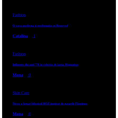
Fashion
O vara moderna si neobisnuita cu Reserved
Catalina
1
Fashion
Influente din anii ’70 in colectia de iarna Hispanitas
Mona
0
Skin Care
Nivea a lansat bifazicul ROZ inspirat de pasarile Flamingo
Mona
0