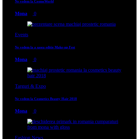
Ne vedem la CosmoWorld
Mona
0
Events
Ne vedem la a sasea editie Make-up Fest
Mona
0
Targuri & Expo
Ne vedem la Cosmetics Beauty Hair 2018
Mona
0
Fashion News