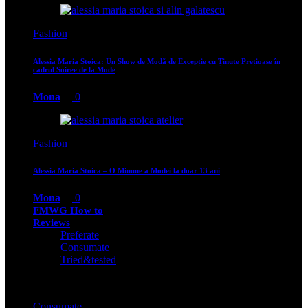
Fashion
Alessia Maria Stoica: Un Show de Modă de Excepție cu Ținute Prețioase în
cadrul Soiree de la Mode
Mona
0
Fashion
Alessia Maria Stoica – O Minune a Modei la doar 13 ani
Mona
0
FMWG How to
Reviews
Preferate
Consumate
Tried&tested
Consumate