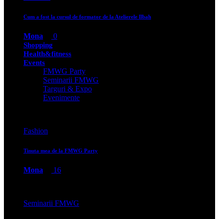
Cum a fost la cursul de formator de la Atelierele Ilbah
Mona
0
Shopping
Health&fitness
Events
FMWG Party
Seminarii FMWG
Targuri & Expo
Evenimente
Fashion
Tinuta mea de la FMWG Party
Mona
16
Seminarii FMWG