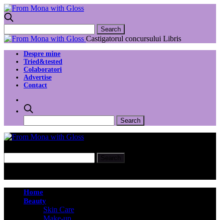
Castigatorul concursului Libris
Despre mine
Tried&tested
Colaboratori
Advertise
Contact
Home
Beauty
Skin Care
Make-up