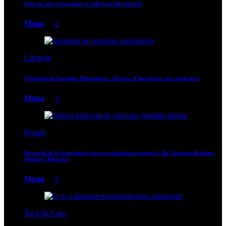
Cum ne-am reorganizat si redecorat dormitorul
Mona
2
Lifestyle
Vânătorii de Fantome Moștenirea – Review & lucruri pe care nu le știai
Mona
1
People
Doctorul de la Neurologie care are probleme cu nervii // Dr Clujeanu Bogdan-
Adrian // Hipocrat
Mona
5
Tech & Auto