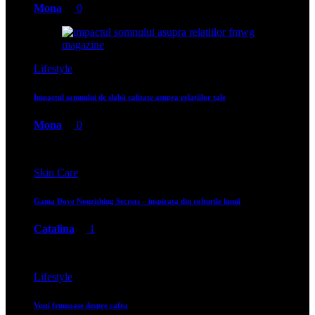
Mona
0
Lifestyle
Impactul somnului de slabă calitate asupra relațiilor tale
Mona
0
Skin Care
Gama Dove Nourishing Secrets – inspirata din colturile lumii
Catalina
1
Lifestyle
Vesti frumoase despre cafea