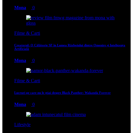
Mona
0
Filme & Carti
Creatorul: O Călătorie SF în Lumea Războiului dintre Omenire și Inteligența
Artificială
Mona
0
Filme & Carti
Lucruri pe care nu le știai despre Black Panther: Wakanda Forever
Mona
0
Lifestyle