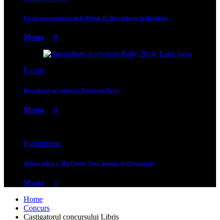
Ce mi-am cumpărat de la Primark? Deschiderea în România
Mona
0
Events
In weekend ne vedem la Appletone Party
Mona
0
Evenimente
A doua editie a The Empty Shop lansata de Promenada
Maria
0
Home
Concurs
Castigatorul concursului Libris