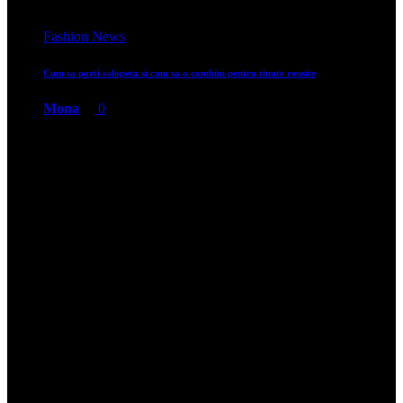
Fashion News
Se deschide un nou magazin Primark AFI Cotroceni
Mona
0
Fashion