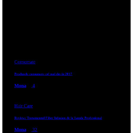
Seminar FMWG Make-up: Strobing&Contouring si Greseli in machiaj
Mona
7
Events
Ne vedem la CosmoWorld
Mona
0
Events
Ne vedem la a sasea editie Make-up Fest
Mona
0
Targuri & Expo