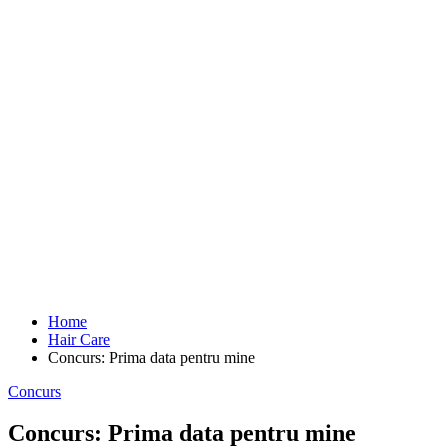
Si cum mi se parea ca
suvitele subtiri sunt tare neinteresante am
aplicat cu simt de raspundere vopseaua pe par
. Pe parul meu
saten natural.
Rezultatul? Un mic dezastru, evident
. Eu una eram
destul de incantata totusi, dar
problema urma cand venea mama
de la servici
. Si sa ma vedeti pe mine cum
improvizam noi si noi
coafuri, de nici nu ridicam vreo suspiciune.
Parul rasucit in fel si
chip in varful capului sau adus tot dintr-o parte in alta. Pentru ca
daca nu am precizat in mod exact,
cele 2 “suvite” reprezentau cam
un sfert din par si tot crestetul imi era rosu.
In mod evident
am fost descoperita urgent
, dar nu mai tin minte ce
a trebuit sa fac. Parca totusi nu m-am vopsit si am lasat vopseaua
rosie sa curga treptat.