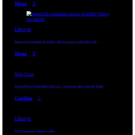
Mona
0
Lifestyle
Impactul somnului de slabă calitate asupra relațiilor tale
Mona
0
Skin Care
Gama Dove Nourishing Secrets – inspirata din colturile lumii
Catalina
1
Lifestyle
Vesti frumoase despre cafea