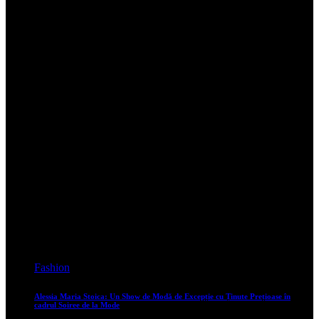
Mona
4
Hair Care
Review: Tratamentul Fiber Infusion de la Londa Professional
Mona
32
Make-up
Am incercat gelurile colorate pentru sprancene de la Kat von D
Mona
2
Reviews
Cum a fost la cursul de formator de la Atelierele Ilbah
Mona
0