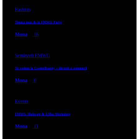
Fashion News
Ce mi-am cumpărat de la Primark? Deschiderea în România
Mona
0
Events
In weekend ne vedem la Appletone Party
Mona
0