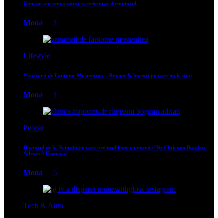
Cum ne-am reorganizat si redecorat dormitorul
Mona
2
Lifestyle
Vânătorii de Fantome Moștenirea – Review & lucruri pe care nu le știai
Mona
1
People
Doctorul de la Neurologie care are probleme cu nervii // Dr Clujeanu Bogdan-
Adrian // Hipocrat
Mona
5
Tech & Auto