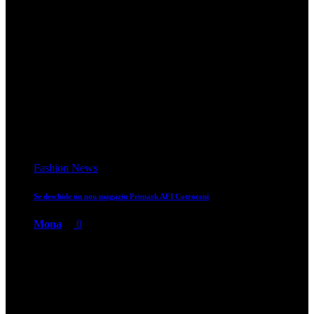
Fashion
Alessia Maria Stoica – O Minune a Modei la doar 13 ani
Mona
0
FMWG How to
Reviews
Preferate
Consumate
Tried&tested
Consumate
Produsele consumate cel mai des in 2017