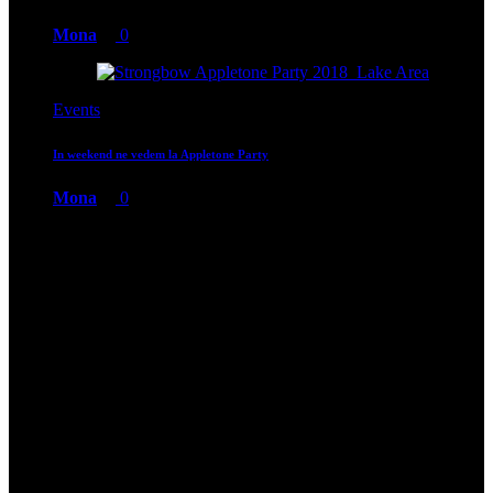
Inceputurile sunt mereu pline de emotii
. Prima data pentru mine a
fost
in adolescenta, cand ma simteam un pic mai rebela si imi
placea sa incerc lucruri noi
, senzatii noi si de ce nu, sa intorc
privirile. Mereu ma fascina o
imagine stilata, plina de culoare si
perfect aranjata
.
Asa ca …
m-am vopsit
! Si m-am ales cu
2 suvite groase,
neuniforme si rosii de cea mai mare frumusetea
. Asta se intampla
pe la 12 ani cand in mod evident nu aveam voie sa fac asa ceva.
Dar dornica de ceva nou si indraznet am cumparat
cel mai rosu
rosu de la Palette si m-am pus pe treaba
.