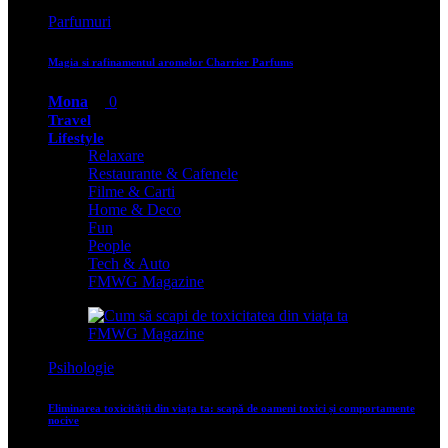
Parfumuri
Magia si rafinamentul aromelor Charrier Parfums
Mona
0
Travel
Lifestyle
Relaxare
Restaurante & Cafenele
Filme & Carti
Home & Deco
Fun
People
Tech & Auto
FMWG Magazine
Psihologie
Eliminarea toxicității din viața ta: scapă de oameni toxici și comportamente
nocive