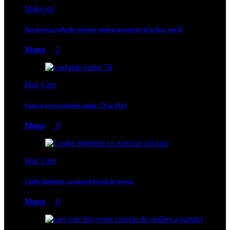
Make-up
Am incercat gelurile colorate pentru sprancene de la Kat von D
Mona
2
Hair Care
Cum să porți coafurile anilor ‘70 în 2023
Mona
0
Hair Care
Codițe împletite cu extensii făcute în Grecia
Mona
0