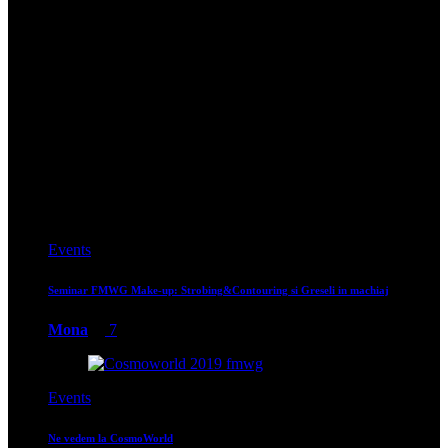
Evenimente
A doua editie a The Empty Shop lansata de Promenada
Maria
0