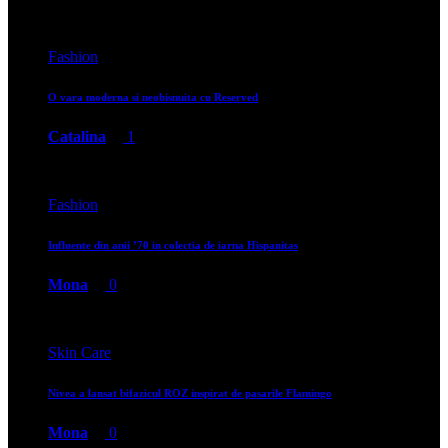
Fashion
O vara moderna si neobisnuita cu Reserved
Catalina
1
Fashion
Influente din anii ’70 in colectia de iarna Hispanitas
Mona
0
Skin Care
Nivea a lansat bifazicul ROZ inspirat de pasarile Flamingo
Mona
0