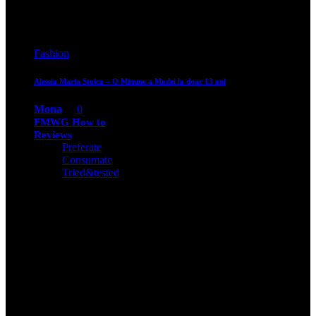
Events
FMWG Make-up & XMas Workshop
Mona
11
Events