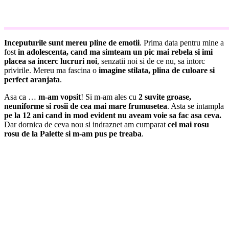
de azi, n-ar trebui sa mai auzim povesti despre cum am esuat
incercand sa ne vopsim parul acasa, apeland la
inovatii de ultima
ora care ne ajuta sa fim responsabile cu parul nostru si sa avem
grija de el in timp ce il vopsim.