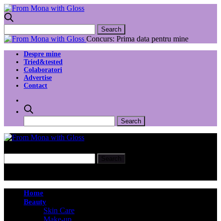
Concurs: Prima data pentru mine
Despre mine
Tried&tested
Colaboratori
Advertise
Contact
Home
Beauty
Skin Care
Make-up