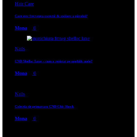
Hair Care
Care este frecvența corectă de spălare a părului?
Mona
0
Nails
CND Shellac Luxe – cum a rezistat pe unghiile mele?
Mona
0
Nails
Colectia de primavara CND Chic Shock
Mona
0