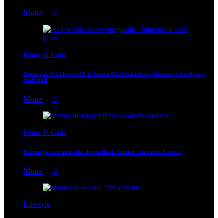
Mona
0
Filme & Carti
Creatorul: O Călătorie SF în Lumea Războiului dintre Omenire și Inteligența
Artificială
Mona
0
Filme & Carti
Lucruri pe care nu le știai despre Black Panther: Wakanda Forever
Mona
0
Lifestyle