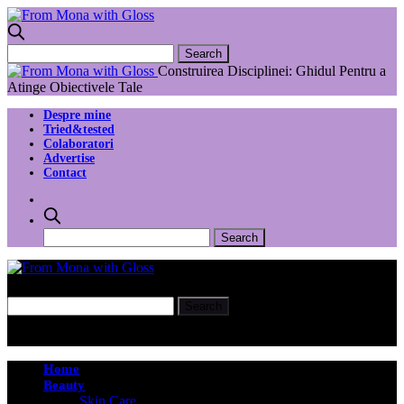
Construirea Disciplinei: Ghidul Pentru a
Atinge Obiectivele Tale
Despre mine
Tried&tested
Colaboratori
Advertise
Contact
Home
Beauty
Skin Care