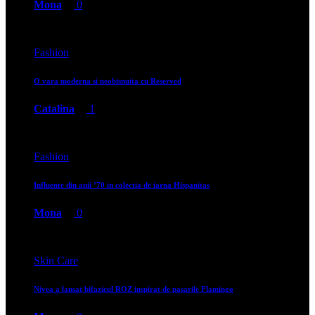
Mona
0
Fashion
O vara moderna si neobisnuita cu Reserved
Catalina
1
Fashion
Influente din anii ’70 in colectia de iarna Hispanitas
Mona
0
Skin Care
Nivea a lansat bifazicul ROZ inspirat de pasarile Flamingo