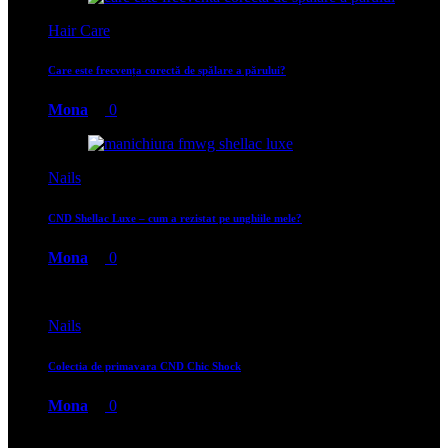
Hair Care
Care este frecvența corectă de spălare a părului?
Mona
0
Nails
CND Shellac Luxe – cum a rezistat pe unghiile mele?
Mona
0
Nails
Colectia de primavara CND Chic Shock
Mona
0