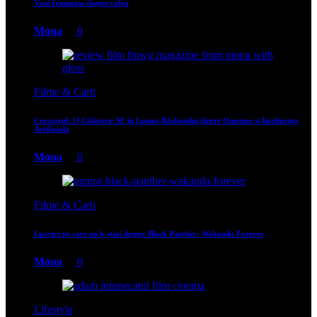
Vesti frumoase despre cafea
Mona
0
Filme & Carti
Creatorul: O Călătorie SF în Lumea Războiului dintre Omenire și Inteligența
Artificială
Mona
0
Filme & Carti
Lucruri pe care nu le știai despre Black Panther: Wakanda Forever
Mona
0
Lifestyle