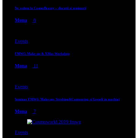
Ne vedem la CosmoBeauty – discutii si seminarii
Mona
0
Events
FMWG Make-up & XMas Workshop
Mona
11
Events
Seminar FMWG Make-up: Strobing&Contouring si Greseli in machiaj
Mona
7
Events