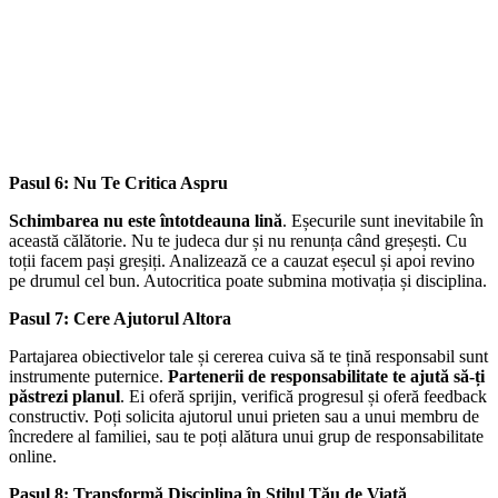
Pasul 6: Nu Te Critica Aspru
Schimbarea nu este întotdeauna lină
. Eșecurile sunt inevitabile în
această călătorie. Nu te judeca dur și nu renunța când greșești. Cu
toții facem pași greșiți. Analizează ce a cauzat eșecul și apoi revino
pe drumul cel bun. Autocritica poate submina motivația și disciplina.
Pasul 7: Cere Ajutorul Altora
Partajarea obiectivelor tale și cererea cuiva să te țină responsabil sunt
instrumente puternice.
Partenerii de responsabilitate te ajută să-ți
păstrezi planul
. Ei oferă sprijin, verifică progresul și oferă feedback
constructiv. Poți solicita ajutorul unui prieten sau a unui membru de
încredere al familiei, sau te poți alătura unui grup de responsabilitate
online.
Pasul 8: Transformă Disciplina în Stilul Tău de Viață