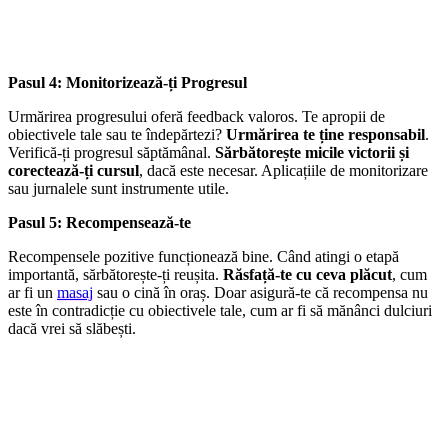
Pasul 4: Monitorizează-ți Progresul
Urmărirea progresului oferă feedback valoros. Te apropii de
obiectivele tale sau te îndepărtezi?
Urmărirea te ține responsabil
.
Verifică-ți progresul săptămânal.
Sărbătorește micile victorii și
corectează-ți cursul
, dacă este necesar. Aplicațiile de monitorizare
sau jurnalele sunt instrumente utile.
Pasul 5: Recompensează-te
Recompensele pozitive funcționează bine. Când atingi o etapă
importantă, sărbătorește-ți reușita.
Răsfață-te cu ceva plăcut
, cum
ar fi un
masaj
sau o cină în oraș. Doar asigură-te că recompensa nu
este în contradicție cu obiectivele tale, cum ar fi să mănânci dulciuri
dacă vrei să slăbești.