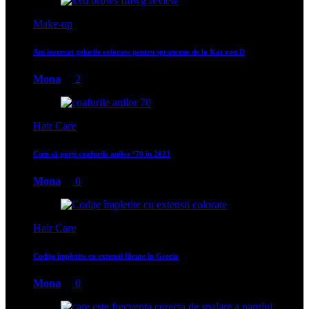
Make-up
Am incercat gelurile colorate pentru sprancene de la Kat von D
Mona
2
Hair Care
Cum să porți coafurile anilor ‘70 în 2023
Mona
0
Hair Care
Codițe împletite cu extensii făcute în Grecia
Mona
0