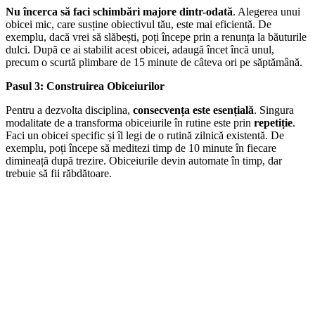
Nu încerca să faci schimbări majore dintr-odată
. Alegerea unui
obicei mic, care susține obiectivul tău, este mai eficientă. De
exemplu, dacă vrei să slăbești, poți începe prin a renunța la băuturile
dulci. După ce ai stabilit acest obicei, adaugă încet încă unul,
precum o scurtă plimbare de 15 minute de câteva ori pe săptămână.
Pasul 3: Construirea Obiceiurilor
Pentru a dezvolta disciplina,
consecvența este esențială
. Singura
modalitate de a transforma obiceiurile în rutine este prin
repetiție
.
Faci un obicei specific și îl legi de o rutină zilnică existentă. De
exemplu, poți începe să meditezi timp de 10 minute în fiecare
dimineață după trezire. Obiceiurile devin automate în timp, dar
trebuie să fii răbdătoare.