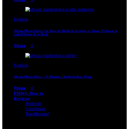
Fashion
Alessia Maria Stoica: Un Show de Modă de Excepție cu Ținute Prețioase în
cadrul Soiree de la Mode
Mona
0
Fashion
Alessia Maria Stoica – O Minune a Modei la doar 13 ani
Mona
0
FMWG How to
Reviews
Preferate
Consumate
Tried&tested