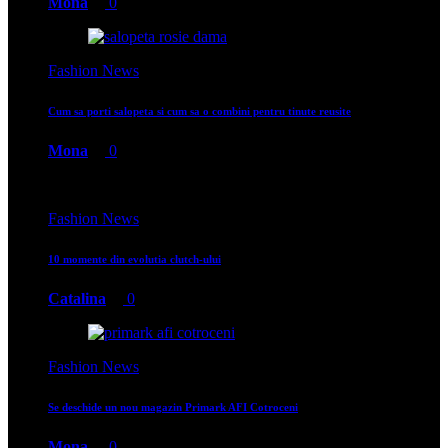
Mona
0
Fashion News
Cum sa porti salopeta si cum sa o combini pentru tinute reusite
Mona
0
Fashion News
10 momente din evolutia clutch-ului
Catalina
0
Fashion News
Se deschide un nou magazin Primark AFI Cotroceni
Mona
0