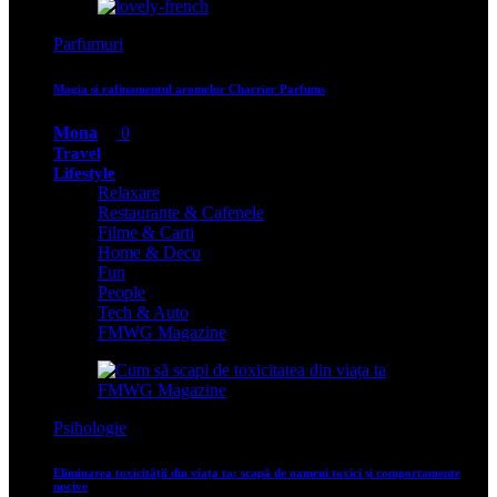
Parfumuri
Magia si rafinamentul aromelor Charrier Parfums
Mona
0
Travel
Lifestyle
Relaxare
Restaurante & Cafenele
Filme & Carti
Home & Deco
Fun
People
Tech & Auto
FMWG Magazine
Psihologie
Eliminarea toxicității din viața ta: scapă de oameni toxici și comportamente
nocive