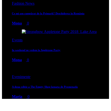
Fashion News
Ce mi-am cumpărat de la Primark? Deschiderea în România
Mona
0
Events
In weekend ne vedem la Appletone Party
Mona
0
Evenimente
A doua editie a The Empty Shop lansata de Promenada
Maria
0