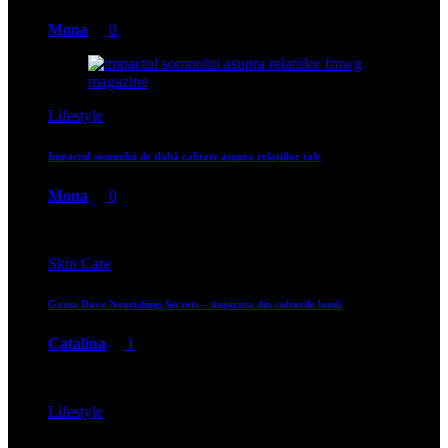
Mona
0
Lifestyle
Impactul somnului de slabă calitate asupra relațiilor tale
Mona
0
Skin Care
Gama Dove Nourishing Secrets – inspirata din colturile lumii
Catalina
1
Lifestyle