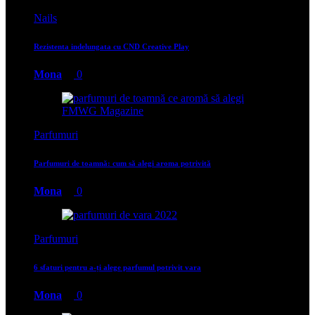
Nails
Rezistenta indelungata cu CND Creative Play
Mona
0
Parfumuri
Parfumuri de toamnă: cum să alegi aroma potrivită
Mona
0
Parfumuri
6 sfaturi pentru a-ți alege parfumul potrivit vara
Mona
0