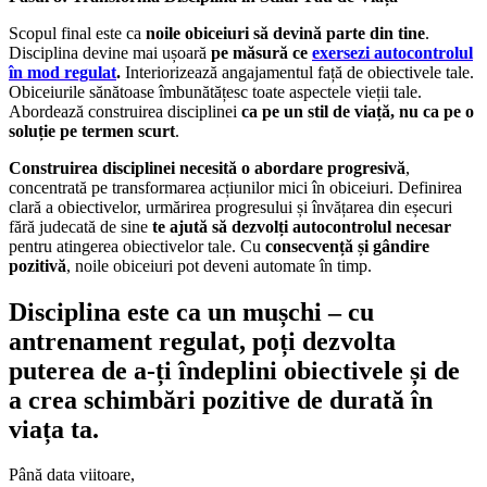
Scopul final este ca
noile obiceiuri să devină parte din tine
.
Disciplina devine mai ușoară
pe măsură ce
exersezi autocontrolul
în mod regulat
.
Interiorizează angajamentul față de obiectivele tale.
Obiceiurile sănătoase îmbunătățesc toate aspectele vieții tale.
Abordează construirea disciplinei
ca pe un stil de viață, nu ca pe o
soluție pe termen scurt
.
Construirea disciplinei necesită o abordare progresivă
,
concentrată pe transformarea acțiunilor mici în obiceiuri. Definirea
clară a obiectivelor, urmărirea progresului și învățarea din eșecuri
fără judecată de sine
te ajută să dezvolți autocontrolul necesar
pentru atingerea obiectivelor tale. Cu
consecvență și gândire
pozitivă
, noile obiceiuri pot deveni automate în timp.
Disciplina este ca un mușchi – cu
antrenament regulat, poți dezvolta
puterea de a-ți îndeplini obiectivele și de
a crea schimbări pozitive de durată în
viața ta.
Până data viitoare,