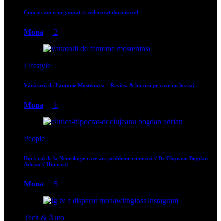
Cum ne-am reorganizat si redecorat dormitorul
Mona
2
Lifestyle
Vânătorii de Fantome Moștenirea – Review & lucruri pe care nu le știai
Mona
1
People
Doctorul de la Neurologie care are probleme cu nervii // Dr Clujeanu Bogdan-
Adrian // Hipocrat
Mona
5
Tech & Auto